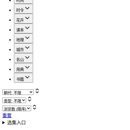
时间
时令
花卉
课本
地理
城市
名山
用典
书籍
重置
选集入口