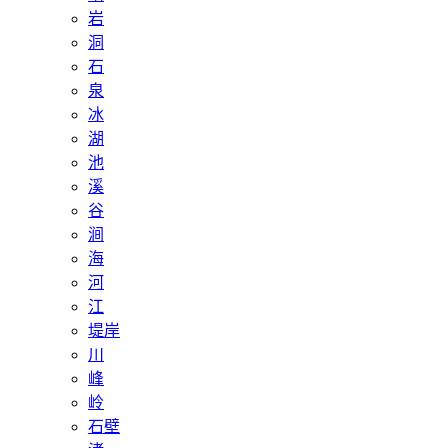
岩
洞
石
泉
冰
湖
池
溪
谷
涧
海
河
江
堤岸
川
峰
岭
石壁