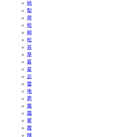
桃
梨
荷
桂
柳
松
苔
草
晷
星
云
雷
电
雹
露
霜
雾
霞
晴