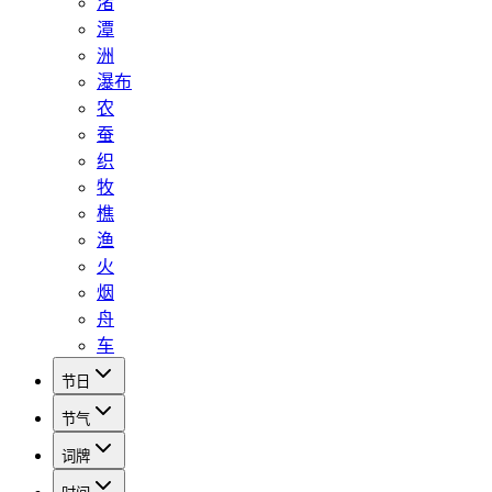
渚
潭
洲
瀑布
农
蚕
织
牧
樵
渔
火
烟
舟
车
节日
节气
词牌