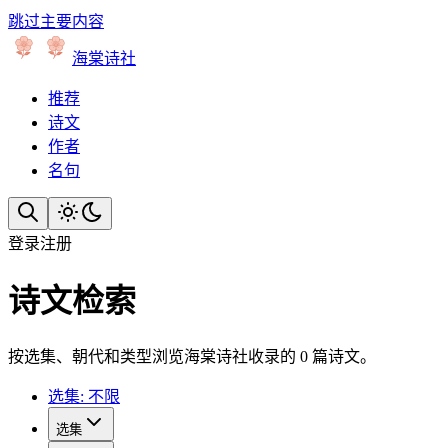
跳过主要内容
海棠诗社
推荐
诗文
作者
名句
登录
注册
诗文检索
按选集、朝代和类型浏览海棠诗社收录的 0 篇诗文。
选集: 不限
选集