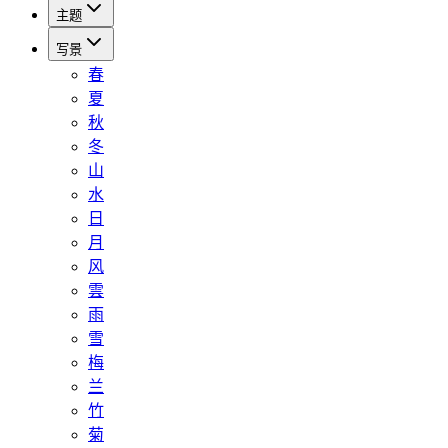
主题
写景
春
夏
秋
冬
山
水
日
月
风
雲
雨
雪
梅
兰
竹
菊