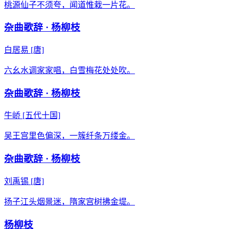
桃源仙子不须夸，闻道惟栽一片花。
杂曲歌辞 · 杨柳枝
白居易
[唐]
六幺水调家家唱，白雪梅花处处吹。
杂曲歌辞 · 杨柳枝
牛峤
[五代十国]
吴王宫里色偏深，一簇纤条万缕金。
杂曲歌辞 · 杨柳枝
刘禹锡
[唐]
扬子江头烟景迷，隋家宫树拂金堤。
杨柳枝