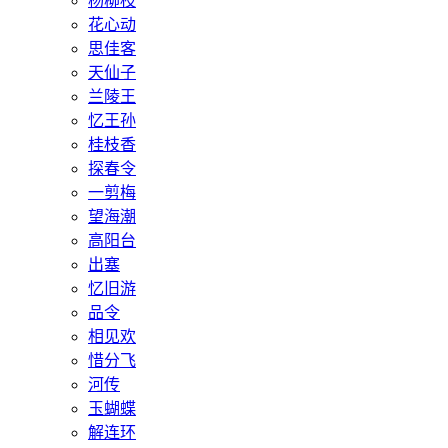
杨柳枝
花心动
思佳客
天仙子
兰陵王
忆王孙
桂枝香
探春令
一剪梅
望海潮
高阳台
出塞
忆旧游
品令
相见欢
惜分飞
河传
玉蝴蝶
解连环