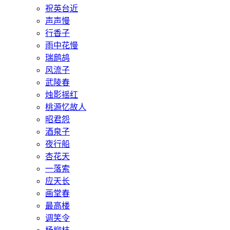
祝英台近
声声慢
行香子
雨中花慢
瑞鹧鸪
风流子
武陵春
烛影摇红
桃源忆故人
昭君怨
酒泉子
夜行船
杏花天
一落索
应天长
画堂春
最高楼
调笑令