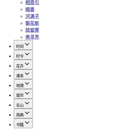
相思引
暗香
河满子
菊花新
琐窗寒
倦寻芳
时间
时令
花卉
课本
地理
城市
名山
用典
书籍