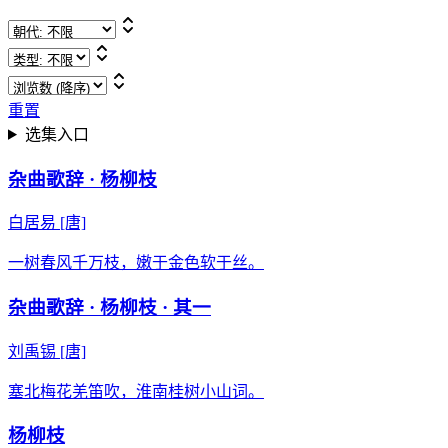
重置
选集入口
杂曲歌辞 · 杨柳枝
白居易
[唐]
一树春风千万枝，嫩于金色软于丝。
杂曲歌辞 · 杨柳枝 · 其一
刘禹锡
[唐]
塞北梅花羌笛吹，淮南桂树小山词。
杨柳枝