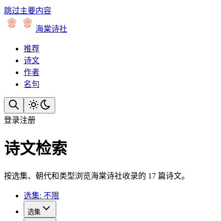
跳过主要内容
海棠诗社
推荐
诗文
作者
名句
登录
注册
诗文检索
按选集、朝代和类型浏览海棠诗社收录的 17 篇诗文。
选集: 不限
选集