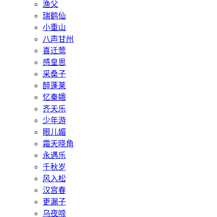
渔父
瑞鹤仙
小重山
八声甘州
喜迁莺
感皇恩
采桑子
醉蓬莱
忆秦娥
齐天乐
少年游
眼儿媚
霜天晓角
永遇乐
千秋岁
风入松
汉宫春
更漏子
乌夜啼