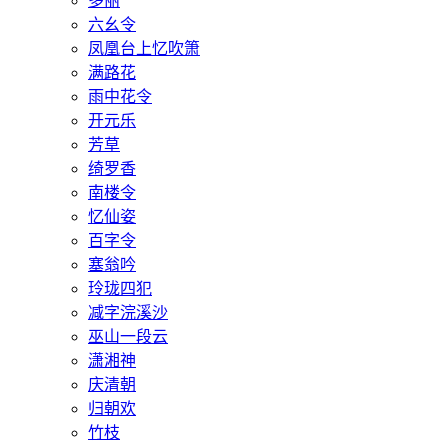
多丽
六幺令
凤凰台上忆吹箫
满路花
雨中花令
开元乐
芳草
绮罗香
南楼令
忆仙姿
百字令
塞翁吟
玲珑四犯
减字浣溪沙
巫山一段云
潇湘神
庆清朝
归朝欢
竹枝