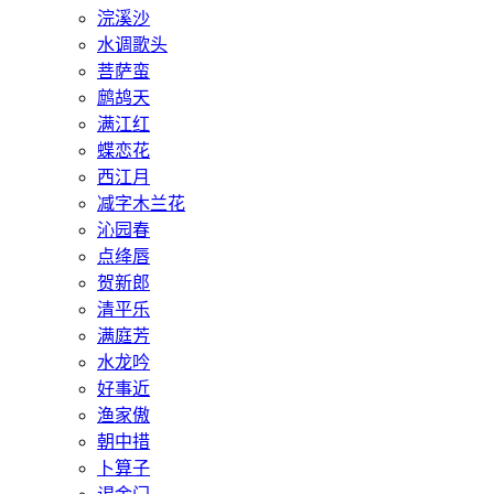
浣溪沙
水调歌头
菩萨蛮
鹧鸪天
满江红
蝶恋花
西江月
减字木兰花
沁园春
点绛唇
贺新郎
清平乐
满庭芳
水龙吟
好事近
渔家傲
朝中措
卜算子