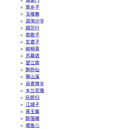
谒金门
南乡子
玉楼春
浪淘沙令
踏莎行
南歌子
生查子
柳梢青
苏幕遮
望江南
鹊桥仙
蓦山溪
诉衷情令
木兰花慢
阮郎归
江城子
青玉案
醉落魄
摸鱼儿