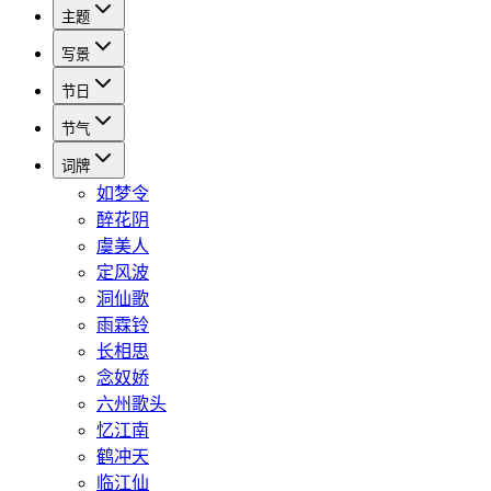
主题
写景
节日
节气
词牌
如梦令
醉花阴
虞美人
定风波
洞仙歌
雨霖铃
长相思
念奴娇
六州歌头
忆江南
鹤冲天
临江仙