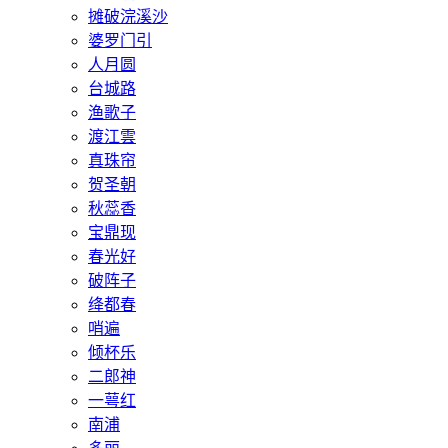
摊破浣溪沙
婆罗门引
人月圆
台城路
渔歌子
渡江雲
真珠帘
贺圣朝
秋蕊香
宝鼎现
春光好
破阵子
绛都春
哨遍
倾杯乐
二郎神
一萼红
南浦