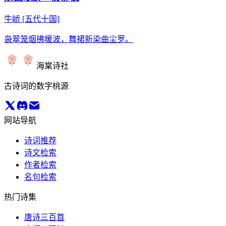
牛峤
[五代十国]
袅翠笼烟拂暖波，舞裙新染曲尘罗。
海棠诗社
古诗词的数字桃源
网站导航
诗词推荐
诗文检索
作者检索
名句检索
热门诗集
唐诗三百首