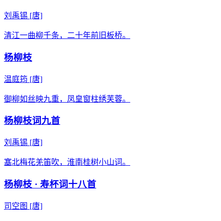
刘禹锡
[唐]
清江一曲柳千条，二十年前旧板桥。
杨柳枝
温庭筠
[唐]
御柳如丝映九重，凤皇窗柱绣芙蓉。
杨柳枝词九首
刘禹锡
[唐]
塞北梅花羌笛吹，淮南桂树小山词。
杨柳枝 · 寿杯词十八首
司空图
[唐]