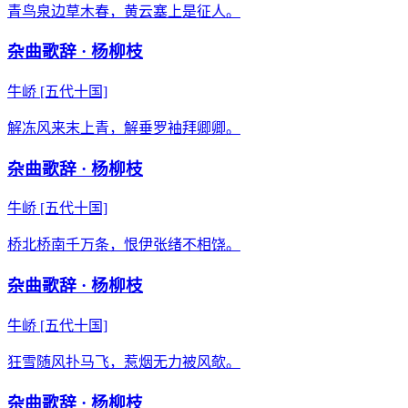
青鸟泉边草木春，黄云塞上是征人。
杂曲歌辞 · 杨柳枝
牛峤
[五代十国]
解冻风来末上青，解垂罗袖拜卿卿。
杂曲歌辞 · 杨柳枝
牛峤
[五代十国]
桥北桥南千万条，恨伊张绪不相饶。
杂曲歌辞 · 杨柳枝
牛峤
[五代十国]
狂雪随风扑马飞，惹烟无力被风欹。
杂曲歌辞 · 杨柳枝