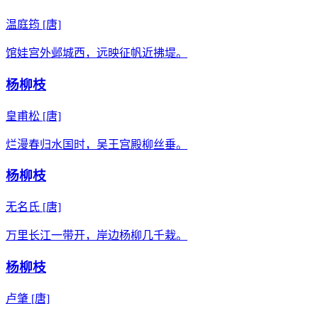
温庭筠
[唐]
馆娃宫外邺城西，远映征帆近拂堤。
杨柳枝
皇甫松
[唐]
烂漫春归水国时，吴王宫殿柳丝垂。
杨柳枝
无名氏
[唐]
万里长江一带开，岸边杨柳几千栽。
杨柳枝
卢肇
[唐]