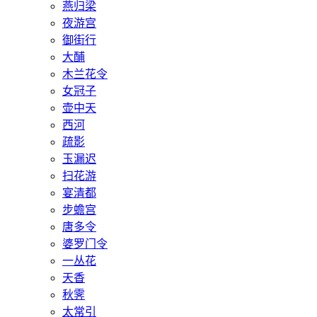
燕归梁
夜游宫
御街行
大酺
木兰花令
女冠子
壶中天
西河
疏影
玉漏迟
扫花游
宴清都
步蟾宫
唐多令
婆罗门令
一丛花
天香
秋霁
太常引