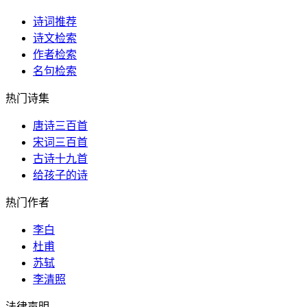
诗词推荐
诗文检索
作者检索
名句检索
热门诗集
唐诗三百首
宋词三百首
古诗十九首
给孩子的诗
热门作者
李白
杜甫
苏轼
李清照
法律声明