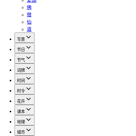
爱国
佛
僧
仙
道
写景
节日
节气
词牌
时间
时令
花卉
课本
地理
城市