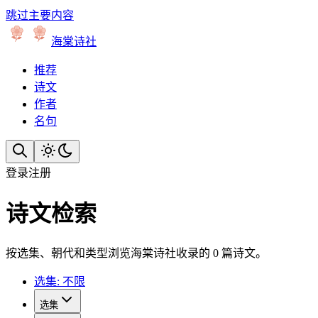
跳过主要内容
海棠诗社
推荐
诗文
作者
名句
登录
注册
诗文检索
按选集、朝代和类型浏览海棠诗社收录的 0 篇诗文。
选集: 不限
选集