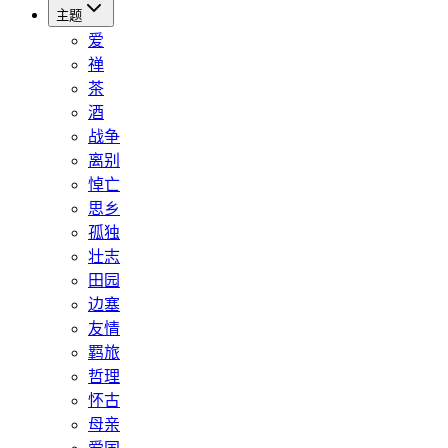
主题
爱
禅
茶
酒
战争
离别
悼亡
思乡
孤独
壮志
田园
边塞
友情
羁旅
哲理
怀古
母亲