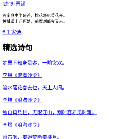
[
唐
]
刘禹锡
百亩庭中半是苔，桃花净尽菜花开。

种桃道士归何处，前度刘郎今又来。
#
千家诗
精选诗句
梦里不知身是客，一晌贪欢。
李煜
《
浪淘沙令
》
流水落花春去也，天上人间。
李煜
《
浪淘沙令
》
独自莫凭栏，无限江山，别时容易见时难。
李煜
《
浪淘沙令
》
箫声咽，秦娥梦断秦楼月。