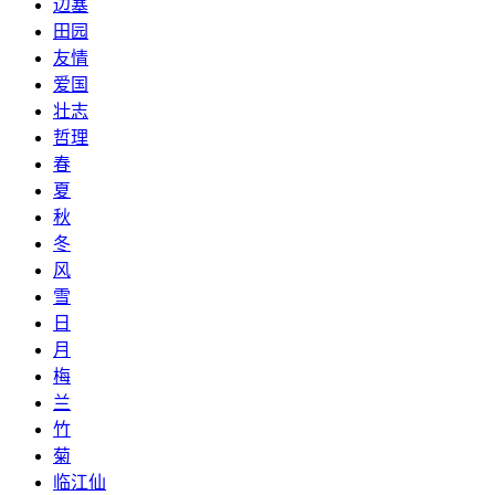
边塞
田园
友情
爱国
壮志
哲理
春
夏
秋
冬
风
雪
日
月
梅
兰
竹
菊
临江仙