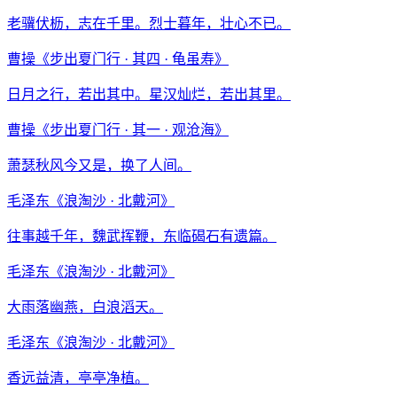
老骥伏枥，志在千里。烈士暮年，壮心不已。
曹操
《
步出夏门行 · 其四 · 龟虽寿
》
日月之行，若出其中。星汉灿烂，若出其里。
曹操
《
步出夏门行 · 其一 · 观沧海
》
萧瑟秋风今又是，换了人间。
毛泽东
《
浪淘沙 · 北戴河
》
往事越千年，魏武挥鞭，东临碣石有遗篇。
毛泽东
《
浪淘沙 · 北戴河
》
大雨落幽燕，白浪滔天。
毛泽东
《
浪淘沙 · 北戴河
》
香远益清，亭亭净植。