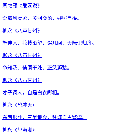
周敦颐
《
爱莲说
》
渐霜风凄紧，关河冷落，残照当楼。
柳永
《
八声甘州
》
想佳人、妆楼颙望，误几回、天际识归舟。
柳永
《
八声甘州
》
争知我、倚阑干处，正恁凝愁。
柳永
《
八声甘州
》
才子词人，自是白衣卿相。
柳永
《
鹤冲天
》
东南形胜，三吴都会，钱塘自古繁华。
柳永
《
望海潮
》