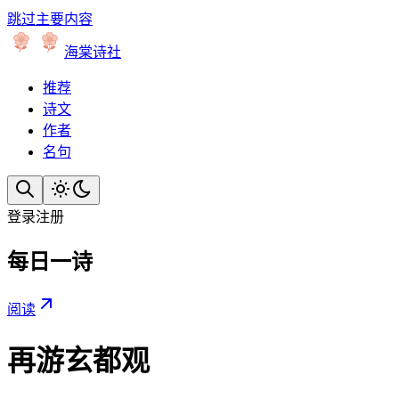
跳过主要内容
海棠诗社
推荐
诗文
作者
名句
登录
注册
每日一诗
阅读
再游玄都观