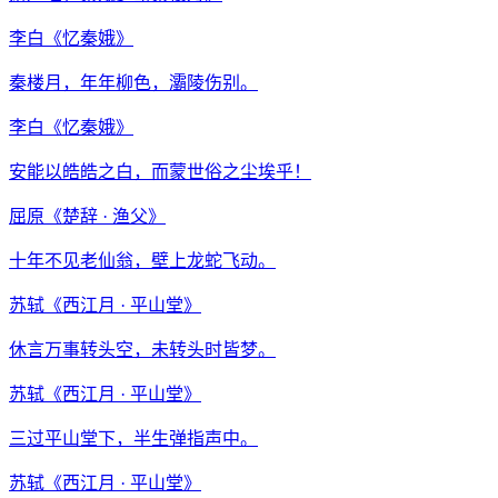
李白
《
忆秦娥
》
秦楼月，年年柳色，灞陵伤别。
李白
《
忆秦娥
》
安能以皓皓之白，而蒙世俗之尘埃乎！
屈原
《
楚辞 · 渔父
》
十年不见老仙翁，壁上龙蛇飞动。
苏轼
《
西江月 · 平山堂
》
休言万事转头空，未转头时皆梦。
苏轼
《
西江月 · 平山堂
》
三过平山堂下，半生弹指声中。
苏轼
《
西江月 · 平山堂
》