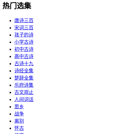
热门选集
唐诗三百
宋词三百
孩子的诗
小学古诗
初中古诗
高中古诗
古诗十九
诗经全集
楚辞全集
乐府诗集
古文观止
人间词话
思乡
战争
离别
怀古