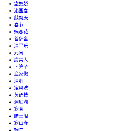
念奴娇
沁园春
鹧鸪天
春节
蝶恋花
菩萨蛮
清平乐
元宵
虞美人
卜算子
渔家傲
清明
定风波
黄鹤楼
洞庭湖
寒食
滕王阁
寒山寺
端午