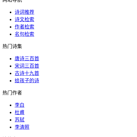
诗词推荐
诗文检索
作者检索
名句检索
热门诗集
唐诗三百首
宋词三百首
古诗十九首
给孩子的诗
热门作者
李白
杜甫
苏轼
李清照