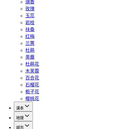
瑞香
玫瑰
玉蕊
岩桂
扶桑
红梅
兰蕙
杜鹃
荼蘼
杜鹃花
木芙蓉
百合花
石榴花
栀子花
樱桃花
课本
地理
城市