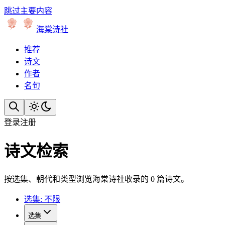
跳过主要内容
海棠诗社
推荐
诗文
作者
名句
登录
注册
诗文检索
按选集、朝代和类型浏览海棠诗社收录的 0 篇诗文。
选集: 不限
选集