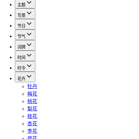
主题
写景
节日
节气
词牌
时间
时令
花卉
牡丹
梅花
桃花
梨花
桂花
杏花
李花
荷花