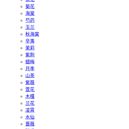
菊花
海棠
芍药
玉兰
秋海棠
辛夷
茉莉
紫荆
蜡梅
月季
山茶
紫薇
萱花
木槿
兰花
凌霄
水仙
蔷薇