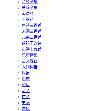
诗经全集
楚辞全集
道德经
千家诗
唐诗三百首
宋词三百首
元曲三百首
给孩子的诗
古诗十九首
乐府诗集
古文观止
人间词话
周易
中庸
论语
孟子
庄子
史记
左传