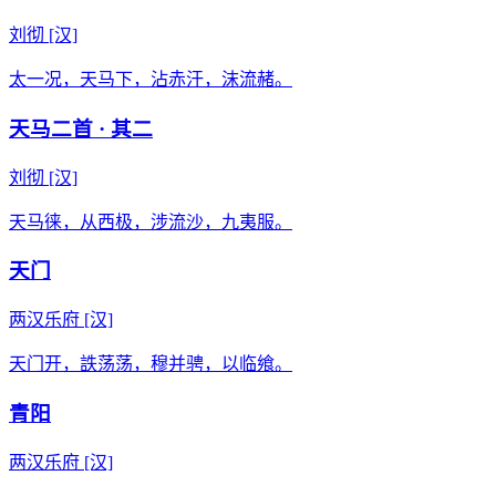
刘彻
[汉]
太一况，天马下，沾赤汗，沫流赭。
天马二首 · 其二
刘彻
[汉]
天马徕，从西极，涉流沙，九夷服。
天门
两汉乐府
[汉]
天门开，詄荡荡，穆并骋，以临飨。
青阳
两汉乐府
[汉]