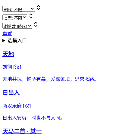
重置
选集入口
天地
刘彻
[汉]
天地并况，惟予有慕，爰熙紫坛，思求厥路。
日出入
两汉乐府
[汉]
日出入安穷，时世不与人同。
天马二首 · 其一