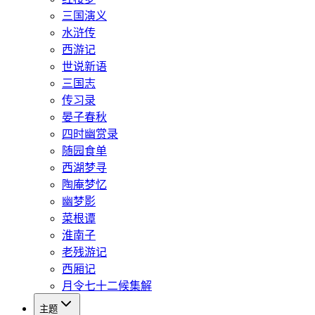
三国演义
水浒传
西游记
世说新语
三国志
传习录
晏子春秋
四时幽赏录
随园食单
西湖梦寻
陶庵梦忆
幽梦影
菜根谭
淮南子
老残游记
西厢记
月令七十二候集解
主题