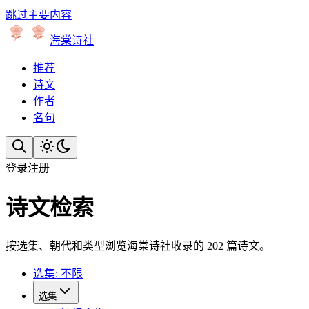
跳过主要内容
海棠诗社
推荐
诗文
作者
名句
登录
注册
诗文检索
按选集、朝代和类型浏览海棠诗社收录的 202 篇诗文。
选集: 不限
选集