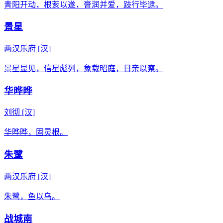
青阳开动，根荄以遂，膏润并爱，跂行毕逮。
景星
两汉乐府
[汉]
景星显见，信星彪列，象载昭庭，日亲以察。
华晔晔
刘彻
[汉]
华晔晔，固灵根。
朱鹭
两汉乐府
[汉]
朱鹭，鱼以乌。
战城南