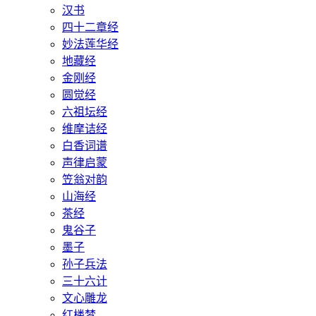
汉书
四十二章经
妙法莲华经
地藏经
金刚经
圆觉经
六祖坛经
维摩诘经
白香词谱
声律启蒙
笠翁对韵
山海经
茶经
鬼谷子
墨子
孙子兵法
三十六计
文心雕龙
红楼梦