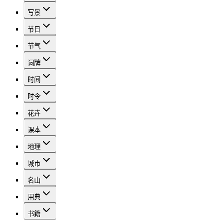
写景
节日
节气
词牌
时间
时令
花卉
课本
地理
城市
名山
用典
书籍