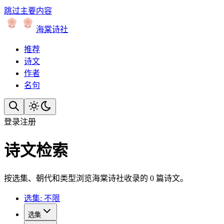
跳过主要内容
海棠诗社
推荐
诗文
作者
名句
登录
注册
诗文检索
按选集、朝代和类型浏览海棠诗社收录的 0 篇诗文。
选集: 不限
选集