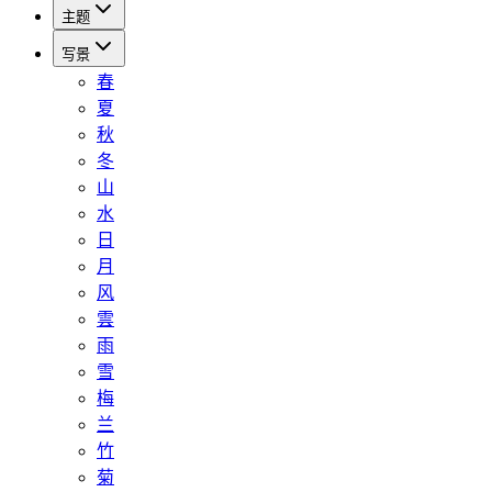
主题
写景
春
夏
秋
冬
山
水
日
月
风
雲
雨
雪
梅
兰
竹
菊