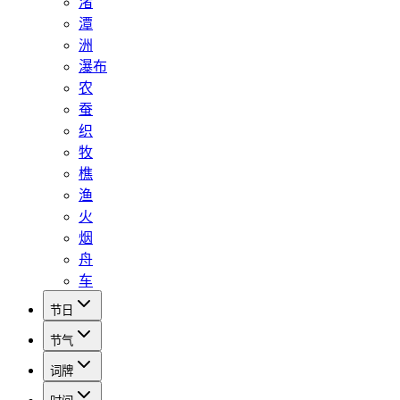
渚
潭
洲
瀑布
农
蚕
织
牧
樵
渔
火
烟
舟
车
节日
节气
词牌