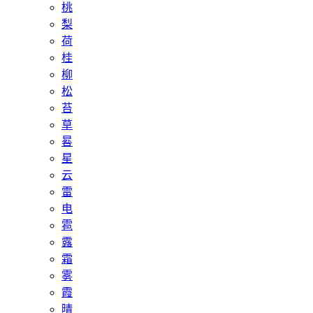
桃
梨
荷
桂
柳
松
苔
草
晷
星
云
雷
电
雹
露
霜
雾
霞
晴