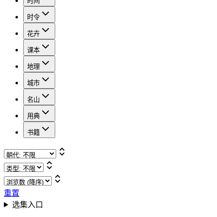
时间
时令
花卉
课本
地理
城市
名山
用典
书籍
重置
选集入口