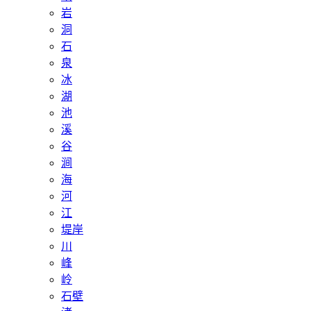
岩
洞
石
泉
冰
湖
池
溪
谷
涧
海
河
江
堤岸
川
峰
岭
石壁