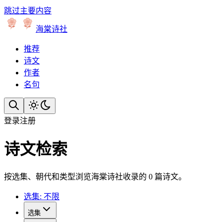
跳过主要内容
海棠诗社
推荐
诗文
作者
名句
登录
注册
诗文检索
按选集、朝代和类型浏览海棠诗社收录的 0 篇诗文。
选集: 不限
选集