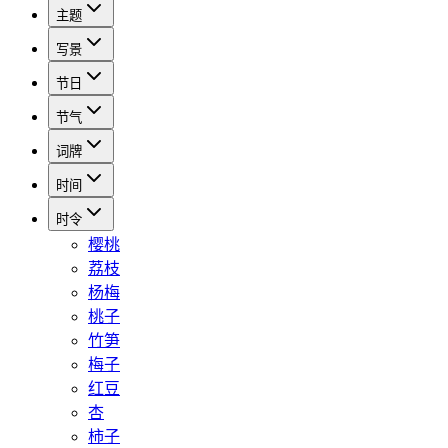
主题
写景
节日
节气
词牌
时间
时令
樱桃
荔枝
杨梅
桃子
竹笋
梅子
红豆
杏
柿子