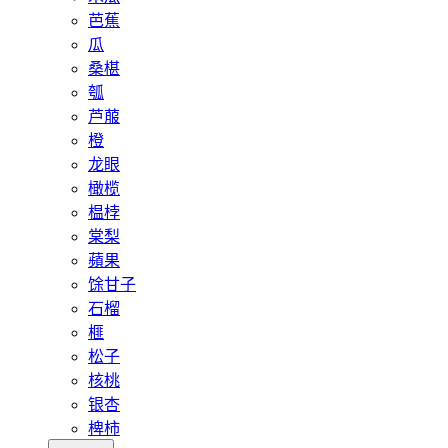
芭蕉
瓜
桑椹
瓠
芦菔
橙
龙眼
橄榄
榅桲
棠梨
蘋果
馀甘子
石榴
榧
松子
核桃
银杏
椑柿