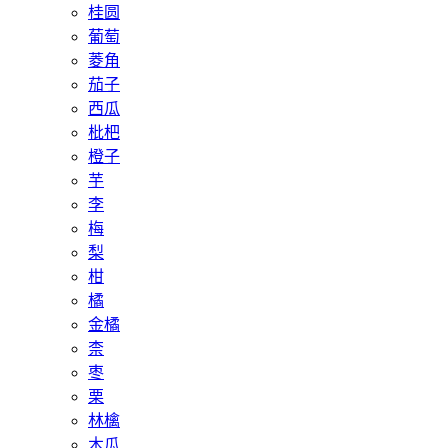
桂圆
葡萄
菱角
茄子
西瓜
枇杷
橙子
芋
李
梅
梨
柑
橘
金橘
柰
枣
栗
林檎
木瓜