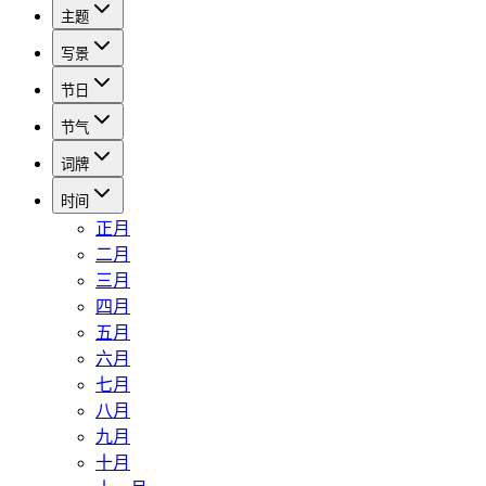
主题
写景
节日
节气
词牌
时间
正月
二月
三月
四月
五月
六月
七月
八月
九月
十月