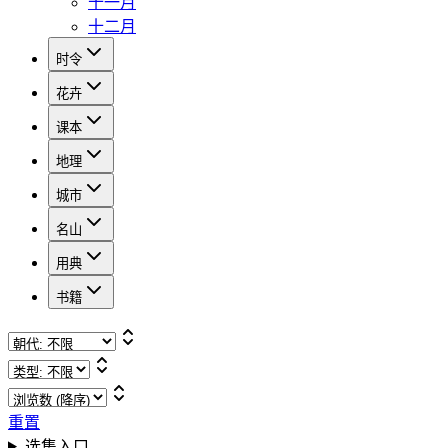
十一月
十二月
时令
花卉
课本
地理
城市
名山
用典
书籍
重置
选集入口