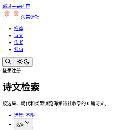
跳过主要内容
海棠诗社
推荐
诗文
作者
名句
登录
注册
诗文检索
按选集、朝代和类型浏览海棠诗社收录的 0 篇诗文。
选集: 不限
选集