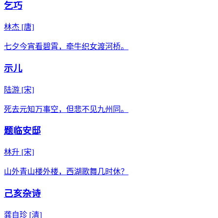
乞巧
林杰
[唐]
七夕今宵看碧霄，牵牛织女渡河桥。
示儿
陆游
[宋]
死去元知万事空，但悲不见九州同。
题临安邸
林升
[宋]
山外青山楼外楼，西湖歌舞几时休？
己亥杂诗
龚自珍
[清]