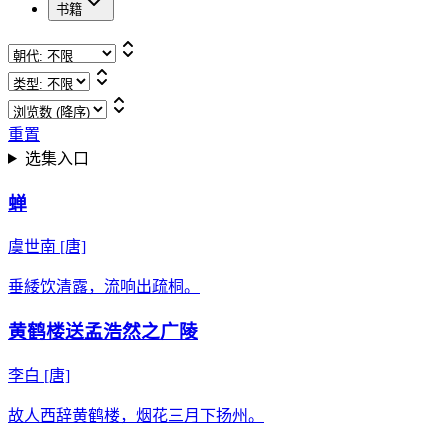
书籍
重置
选集入口
蝉
虞世南
[唐]
垂緌饮清露，流响出疏桐。
黄鹤楼送孟浩然之广陵
李白
[唐]
故人西辞黄鹤楼，烟花三月下扬州。