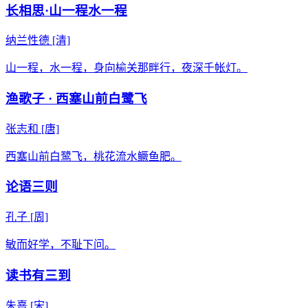
长相思·山一程水一程
纳兰性德
[清]
山一程，水一程，身向榆关那畔行，夜深千帐灯。
渔歌子 · 西塞山前白鹭飞
张志和
[唐]
西塞山前白鹭飞，桃花流水鳜鱼肥。
论语三则
孔子
[周]
敏而好学，不耻下问。
读书有三到
朱熹
[宋]