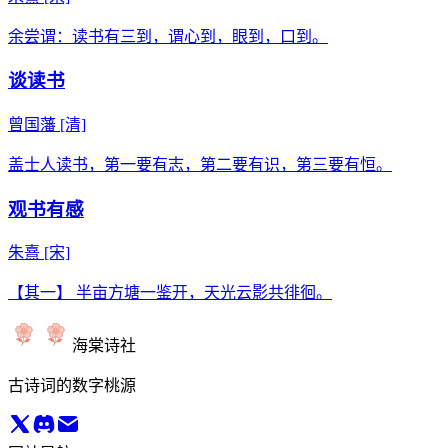
余尝谓：读书有三到，谓心到，眼到，口到。
谈读书
曾国藩
[清]
盖士人读书，第一要有志，第二要有识，第三要有恒。
观书有感
朱熹
[宋]
【其一】 半亩方塘一鉴开，天光云影共徘徊。
海棠诗社
古诗词的数字桃源