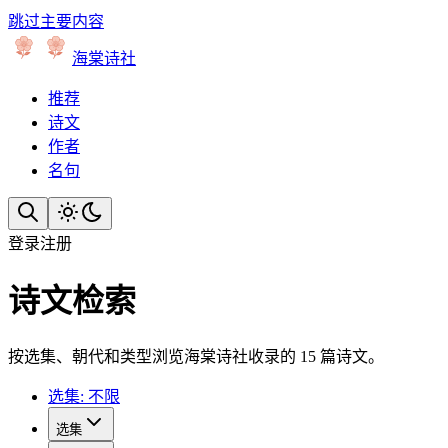
跳过主要内容
海棠诗社
推荐
诗文
作者
名句
登录
注册
诗文检索
按选集、朝代和类型浏览海棠诗社收录的 15 篇诗文。
选集: 不限
选集