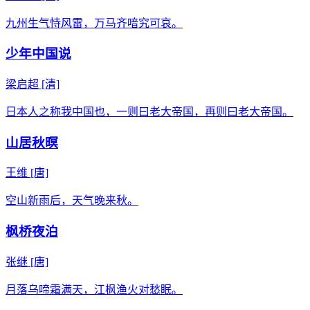
九州生气恃风雷，万马齐喑究可哀。
少年中国说
梁启超
[清]
日本人之称我中国也，一则曰老大帝国，再则曰老大帝国。
山居秋暝
王维
[唐]
空山新雨后，天气晚来秋。
枫桥夜泊
张继
[唐]
月落乌啼霜满天，江枫渔火对愁眠。