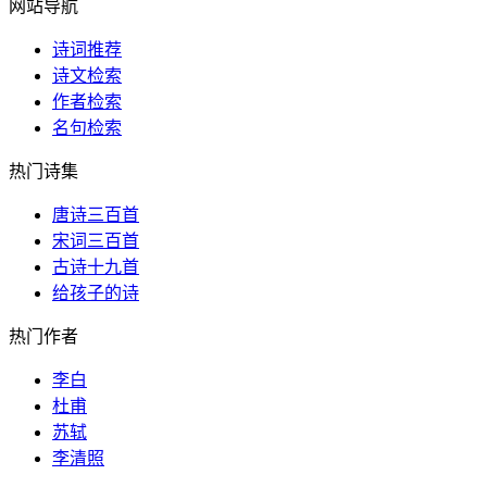
网站导航
诗词推荐
诗文检索
作者检索
名句检索
热门诗集
唐诗三百首
宋词三百首
古诗十九首
给孩子的诗
热门作者
李白
杜甫
苏轼
李清照