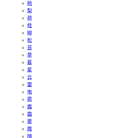
桃
梨
荷
桂
柳
松
苔
草
晷
星
云
雷
电
雹
露
霜
雾
霞
晴