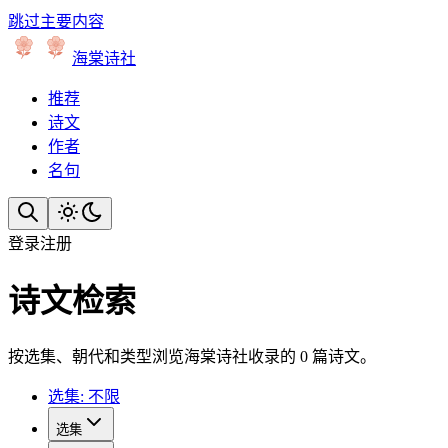
跳过主要内容
海棠诗社
推荐
诗文
作者
名句
登录
注册
诗文检索
按选集、朝代和类型浏览海棠诗社收录的 0 篇诗文。
选集: 不限
选集