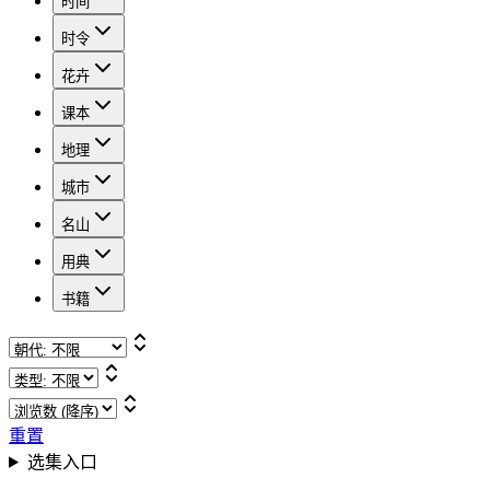
时间
时令
花卉
课本
地理
城市
名山
用典
书籍
重置
选集入口