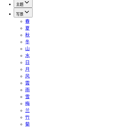
主题
写景
春
夏
秋
冬
山
水
日
月
风
雲
雨
雪
梅
兰
竹
菊