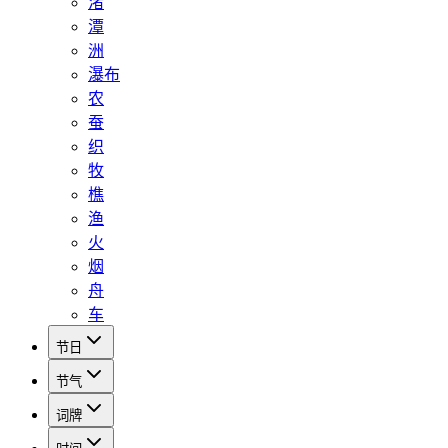
渚
潭
洲
瀑布
农
蚕
织
牧
樵
渔
火
烟
舟
车
节日
节气
词牌