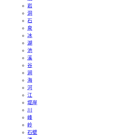
岩
洞
石
泉
冰
湖
池
溪
谷
涧
海
河
江
堤岸
川
峰
岭
石壁