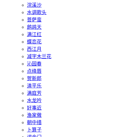
浣溪沙
水调歌头
菩萨蛮
鹧鸪天
满江红
蝶恋花
西江月
减字木兰花
沁园春
点绛唇
贺新郎
清平乐
满庭芳
水龙吟
好事近
渔家傲
朝中措
卜算子