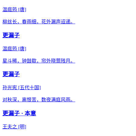
温庭筠
[唐]
柳丝长，春雨细，花外漏声迢递。
更漏子
温庭筠
[唐]
星斗稀，钟鼓歇，帘外晓莺残月。
更漏子
孙光宪
[五代十国]
对秋深，离恨苦，数夜满庭风雨。
更漏子 · 本意
王夫之
[明]