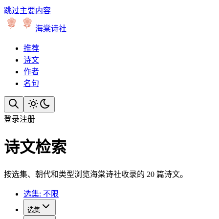
跳过主要内容
海棠诗社
推荐
诗文
作者
名句
登录
注册
诗文检索
按选集、朝代和类型浏览海棠诗社收录的 20 篇诗文。
选集: 不限
选集