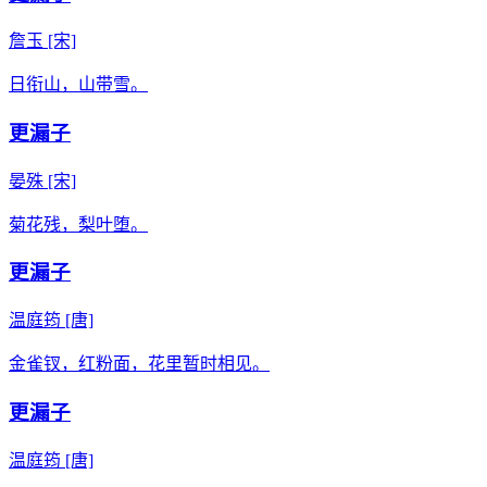
詹玉
[宋]
日衔山，山带雪。
更漏子
晏殊
[宋]
菊花残，梨叶堕。
更漏子
温庭筠
[唐]
金雀钗，红粉面，花里暂时相见。
更漏子
温庭筠
[唐]