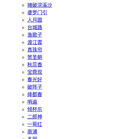
摊破浣溪沙
婆罗门引
人月圆
台城路
渔歌子
渡江雲
真珠帘
贺圣朝
秋蕊香
宝鼎现
春光好
破阵子
绛都春
哨遍
倾杯乐
二郎神
一萼红
南浦