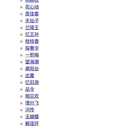
杨柳枝
花心动
思佳客
天仙子
兰陵王
忆王孙
桂枝香
探春令
一剪梅
望海潮
高阳台
出塞
忆旧游
品令
相见欢
惜分飞
河传
玉蝴蝶
解连环