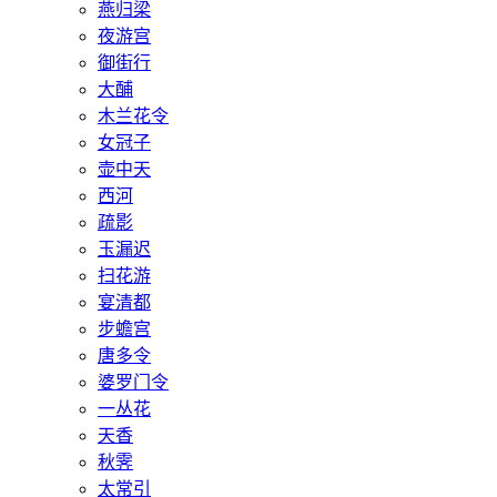
燕归梁
夜游宫
御街行
大酺
木兰花令
女冠子
壶中天
西河
疏影
玉漏迟
扫花游
宴清都
步蟾宫
唐多令
婆罗门令
一丛花
天香
秋霁
太常引