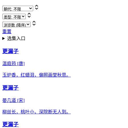
重置
选集入口
更漏子
温庭筠
[唐]
玉炉香，红蜡泪，偏照画堂秋思。
更漏子
晏几道
[宋]
柳丝长，桃叶小，深院断无人到。
更漏子