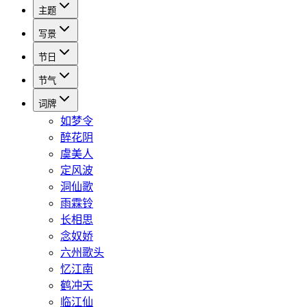
主题
写景
节日
节气
词牌
如梦令
醉花阴
虞美人
定风波
洞仙歌
雨霖铃
长相思
念奴娇
六州歌头
忆江南
鹤冲天
临江仙