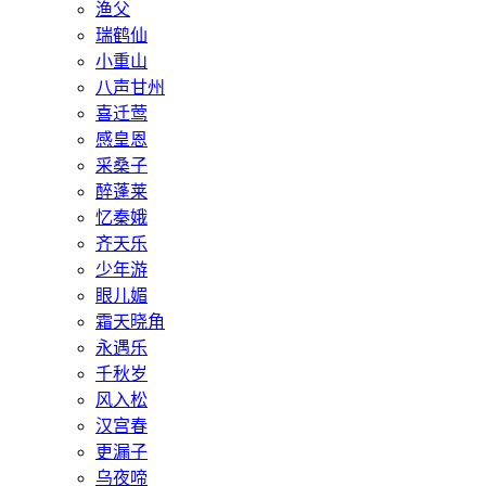
渔父
瑞鹤仙
小重山
八声甘州
喜迁莺
感皇恩
采桑子
醉蓬莱
忆秦娥
齐天乐
少年游
眼儿媚
霜天晓角
永遇乐
千秋岁
风入松
汉宫春
更漏子
乌夜啼