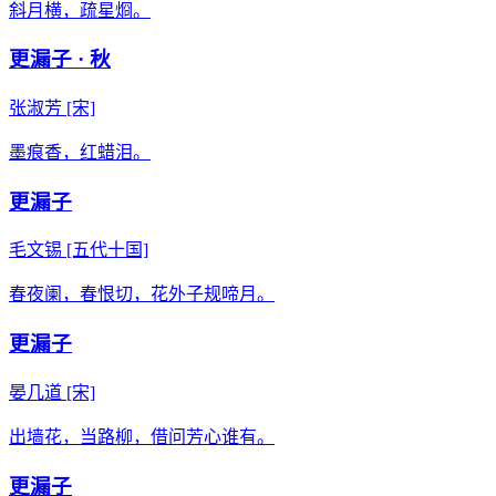
斜月横，疏星烱。
更漏子 · 秋
张淑芳
[宋]
墨痕香，红蜡泪。
更漏子
毛文锡
[五代十国]
春夜阑，春恨切，花外子规啼月。
更漏子
晏几道
[宋]
出墙花，当路柳，借问芳心谁有。
更漏子