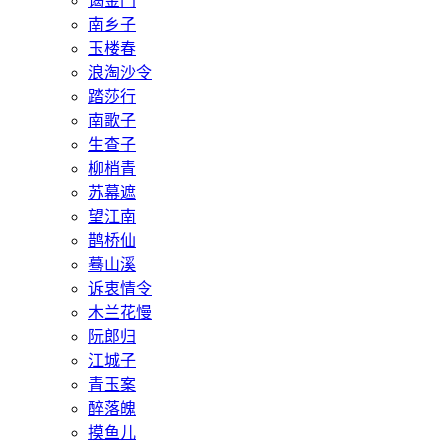
谒金门
南乡子
玉楼春
浪淘沙令
踏莎行
南歌子
生查子
柳梢青
苏幕遮
望江南
鹊桥仙
蓦山溪
诉衷情令
木兰花慢
阮郎归
江城子
青玉案
醉落魄
摸鱼儿