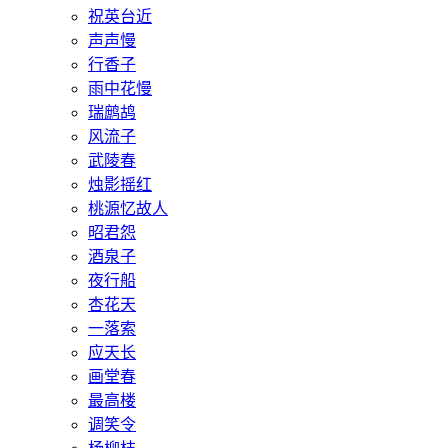
祝英台近
声声慢
行香子
雨中花慢
瑞鹧鸪
风流子
武陵春
烛影摇红
桃源忆故人
昭君怨
酒泉子
夜行船
杏花天
一落索
应天长
画堂春
最高楼
调笑令