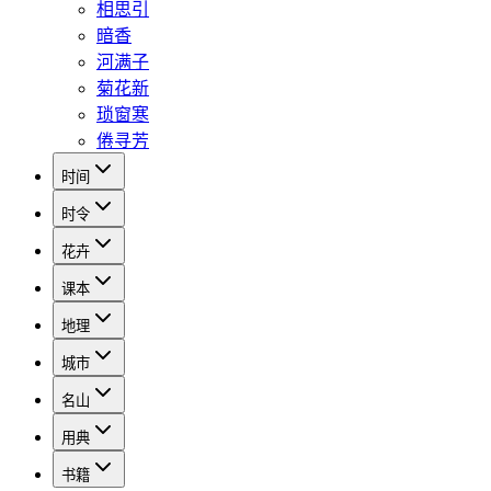
相思引
暗香
河满子
菊花新
琐窗寒
倦寻芳
时间
时令
花卉
课本
地理
城市
名山
用典
书籍