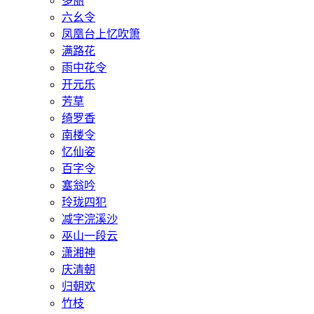
多丽
六幺令
凤凰台上忆吹箫
满路花
雨中花令
开元乐
芳草
绮罗香
南楼令
忆仙姿
百字令
塞翁吟
玲珑四犯
减字浣溪沙
巫山一段云
潇湘神
庆清朝
归朝欢
竹枝