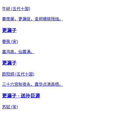
牛峤
[五代十国]
春夜阑，更漏促，金烬暗挑残烛。
更漏子
晏殊
[宋]
塞鸿高，仙露满。
更漏子
欧阳炯
[五代十国]
三十六宫秋夜永，露华点滴高梧。
更漏子 · 送孙巨源
苏轼
[宋]