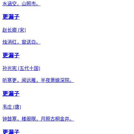
水涵空，山照市。
更漏子
赵长卿
[宋]
烛消红，窗送白。
更漏子
孙光宪
[五代十国]
听寒更，闻远雁，半夜萧娘深院。
更漏子
韦庄
[唐]
钟鼓寒，楼阁暝，月照古桐金井。
更漏子