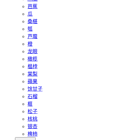
芭蕉
瓜
桑椹
瓠
芦菔
橙
龙眼
橄榄
榅桲
棠梨
蘋果
馀甘子
石榴
榧
松子
核桃
银杏
椑柿