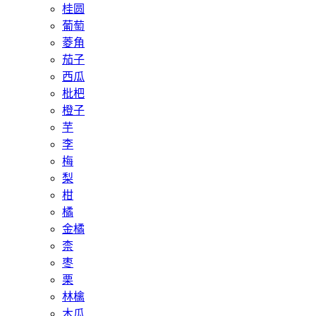
桂圆
葡萄
菱角
茄子
西瓜
枇杷
橙子
芋
李
梅
梨
柑
橘
金橘
柰
枣
栗
林檎
木瓜