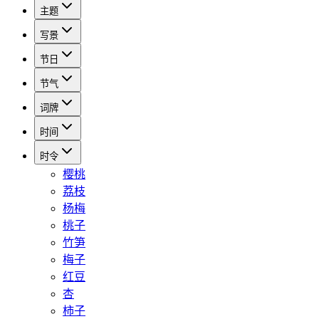
主题
写景
节日
节气
词牌
时间
时令
樱桃
荔枝
杨梅
桃子
竹笋
梅子
红豆
杏
柿子