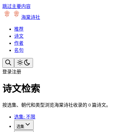
跳过主要内容
海棠诗社
推荐
诗文
作者
名句
登录
注册
诗文检索
按选集、朝代和类型浏览海棠诗社收录的 0 篇诗文。
选集: 不限
选集