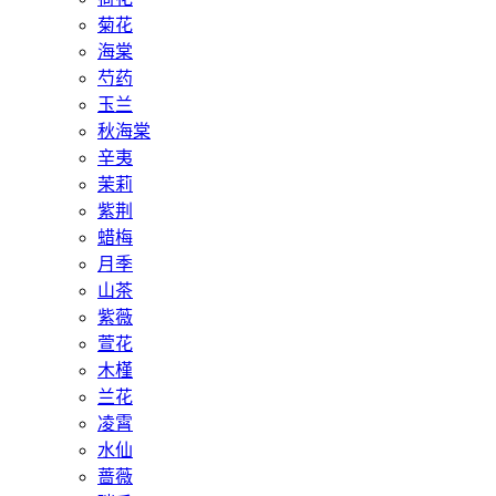
菊花
海棠
芍药
玉兰
秋海棠
辛夷
茉莉
紫荆
蜡梅
月季
山茶
紫薇
萱花
木槿
兰花
凌霄
水仙
蔷薇