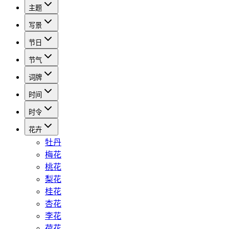
主题
写景
节日
节气
词牌
时间
时令
花卉
牡丹
梅花
桃花
梨花
桂花
杏花
李花
荷花