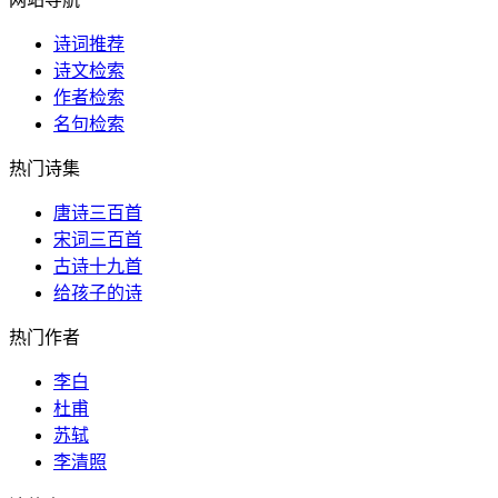
诗词推荐
诗文检索
作者检索
名句检索
热门诗集
唐诗三百首
宋词三百首
古诗十九首
给孩子的诗
热门作者
李白
杜甫
苏轼
李清照