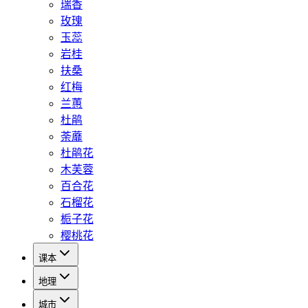
瑞香
玫瑰
玉蕊
岩桂
扶桑
红梅
兰蕙
杜鹃
荼蘼
杜鹃花
木芙蓉
百合花
石榴花
栀子花
樱桃花
课本
地理
城市