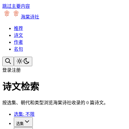
跳过主要内容
海棠诗社
推荐
诗文
作者
名句
登录
注册
诗文检索
按选集、朝代和类型浏览海棠诗社收录的 0 篇诗文。
选集: 不限
选集