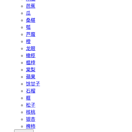
芭蕉
瓜
桑椹
瓠
芦菔
橙
龙眼
橄榄
榅桲
棠梨
蘋果
馀甘子
石榴
榧
松子
核桃
银杏
椑柿