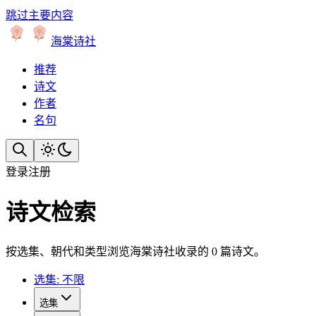
跳过主要内容
海棠诗社
推荐
诗文
作者
名句
登录
注册
诗文检索
按选集、朝代和类型浏览海棠诗社收录的 0 篇诗文。
选集: 不限
选集