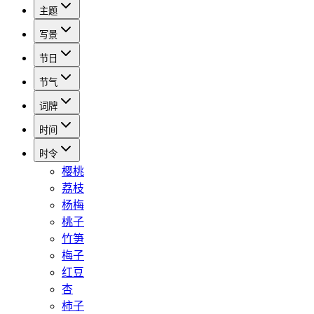
主题
写景
节日
节气
词牌
时间
时令
樱桃
荔枝
杨梅
桃子
竹笋
梅子
红豆
杏
柿子