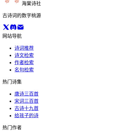
海棠诗社
古诗词的数字桃源
网站导航
诗词推荐
诗文检索
作者检索
名句检索
热门诗集
唐诗三百首
宋词三百首
古诗十九首
给孩子的诗
热门作者