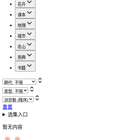
花卉
课本
地理
城市
名山
用典
书籍
重置
选集入口
暂无内容