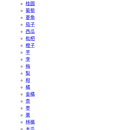
桂圆
葡萄
菱角
茄子
西瓜
枇杷
橙子
芋
李
梅
梨
柑
橘
金橘
柰
枣
栗
林檎
木瓜