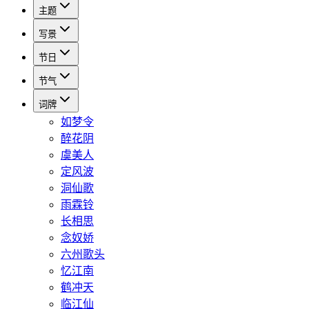
主题
写景
节日
节气
词牌
如梦令
醉花阴
虞美人
定风波
洞仙歌
雨霖铃
长相思
念奴娇
六州歌头
忆江南
鹤冲天
临江仙