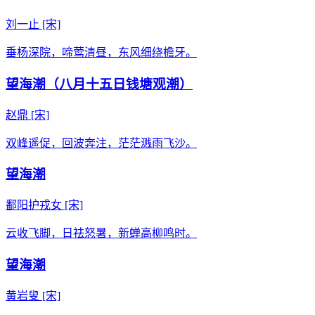
刘一止
[宋]
垂杨深院，啼莺清昼，东风细绕檐牙。
望海潮（八月十五日钱塘观潮）
赵鼎
[宋]
双峰遥促，回波奔注，茫茫溅雨飞沙。
望海潮
鄱阳护戎女
[宋]
云收飞脚，日祛怒暑，新蝉高柳鸣时。
望海潮
黄岩叟
[宋]