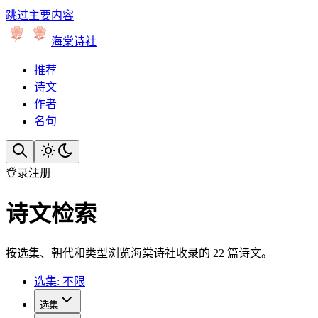
跳过主要内容
海棠诗社
推荐
诗文
作者
名句
登录
注册
诗文检索
按选集、朝代和类型浏览海棠诗社收录的 22 篇诗文。
选集: 不限
选集