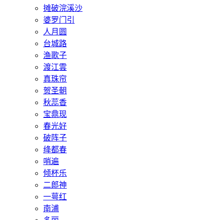
摊破浣溪沙
婆罗门引
人月圆
台城路
渔歌子
渡江雲
真珠帘
贺圣朝
秋蕊香
宝鼎现
春光好
破阵子
绛都春
哨遍
倾杯乐
二郎神
一萼红
南浦