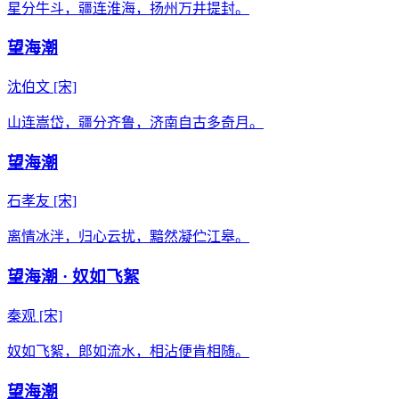
星分牛斗，疆连淮海，扬州万井提封。
望海潮
沈伯文
[宋]
山连嵩岱，疆分齐鲁，济南自古多奇月。
望海潮
石孝友
[宋]
离情冰泮，归心云扰，黯然凝伫江皋。
望海潮 · 奴如飞絮
秦观
[宋]
奴如飞絮，郎如流水，相沾便肯相随。
望海潮