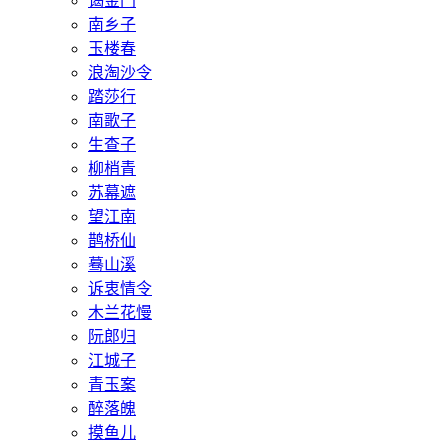
谒金门
南乡子
玉楼春
浪淘沙令
踏莎行
南歌子
生查子
柳梢青
苏幕遮
望江南
鹊桥仙
蓦山溪
诉衷情令
木兰花慢
阮郎归
江城子
青玉案
醉落魄
摸鱼儿