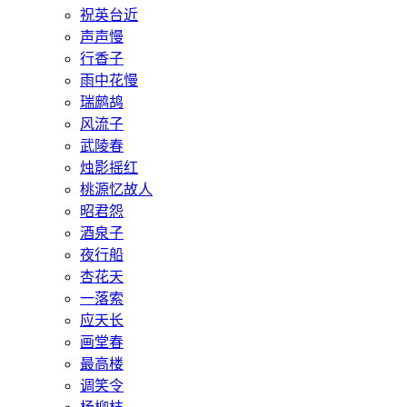
祝英台近
声声慢
行香子
雨中花慢
瑞鹧鸪
风流子
武陵春
烛影摇红
桃源忆故人
昭君怨
酒泉子
夜行船
杏花天
一落索
应天长
画堂春
最高楼
调笑令