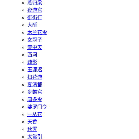
燕归梁
夜游宫
御街行
大酺
木兰花令
女冠子
壶中天
西河
疏影
玉漏迟
扫花游
宴清都
步蟾宫
唐多令
婆罗门令
一丛花
天香
秋霁
太常引