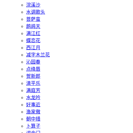
浣溪沙
水调歌头
菩萨蛮
鹧鸪天
满江红
蝶恋花
西江月
减字木兰花
沁园春
点绛唇
贺新郎
清平乐
满庭芳
水龙吟
好事近
渔家傲
朝中措
卜算子