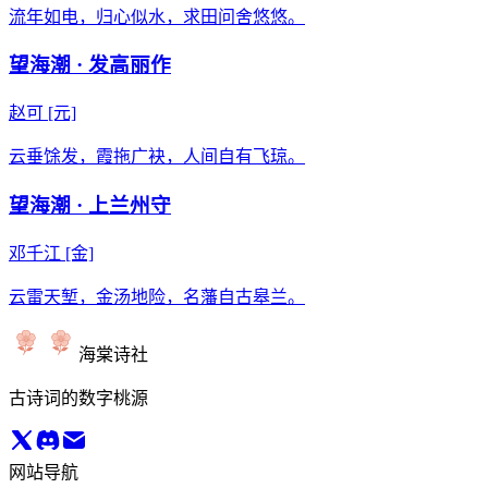
流年如电，归心似水，求田问舍悠悠。
望海潮 · 发高丽作
赵可
[元]
云垂馀发，霞拖广袂，人间自有飞琼。
望海潮 · 上兰州守
邓千江
[金]
云雷天堑，金汤地险，名藩自古皋兰。
海棠诗社
古诗词的数字桃源
网站导航