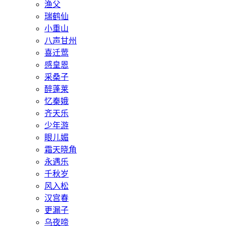
渔父
瑞鹤仙
小重山
八声甘州
喜迁莺
感皇恩
采桑子
醉蓬莱
忆秦娥
齐天乐
少年游
眼儿媚
霜天晓角
永遇乐
千秋岁
风入松
汉宫春
更漏子
乌夜啼