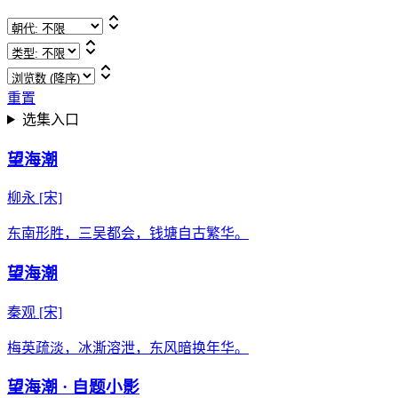
重置
选集入口
望海潮
柳永
[宋]
东南形胜，三吴都会，钱塘自古繁华。
望海潮
秦观
[宋]
梅英疏淡，冰澌溶泄，东风暗换年华。
望海潮 · 自题小影