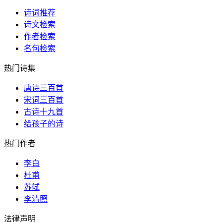
诗词推荐
诗文检索
作者检索
名句检索
热门诗集
唐诗三百首
宋词三百首
古诗十九首
给孩子的诗
热门作者
李白
杜甫
苏轼
李清照
法律声明