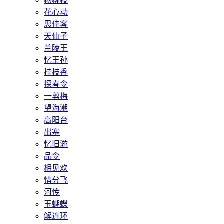
杨柳枝
花心动
思佳客
天仙子
兰陵王
忆王孙
桂枝香
探春令
一剪梅
望海潮
高阳台
出塞
忆旧游
品令
相见欢
惜分飞
河传
玉蝴蝶
解连环