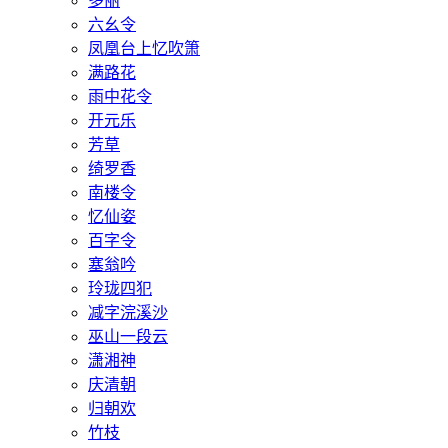
多丽
六幺令
凤凰台上忆吹箫
满路花
雨中花令
开元乐
芳草
绮罗香
南楼令
忆仙姿
百字令
塞翁吟
玲珑四犯
减字浣溪沙
巫山一段云
潇湘神
庆清朝
归朝欢
竹枝