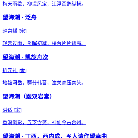
梅天雨歇，柳堤风定，江浮画鹢纵横。
望海潮 · 泛舟
赵崇嶓
[宋]
轻云过雨，炎晖初减，楼台片片馀霞。
望海潮 · 凯旋舟次​
折元礼
[金]
地雄河岳，​疆分韩晋，​潼关高压秦头。
望海潮（题双岩堂）
洪适
[宋]
重溟倒影，五芝含笑，神仙今古台州。
望海潮 · 丁酉，西内成，乡人请作望幸曲