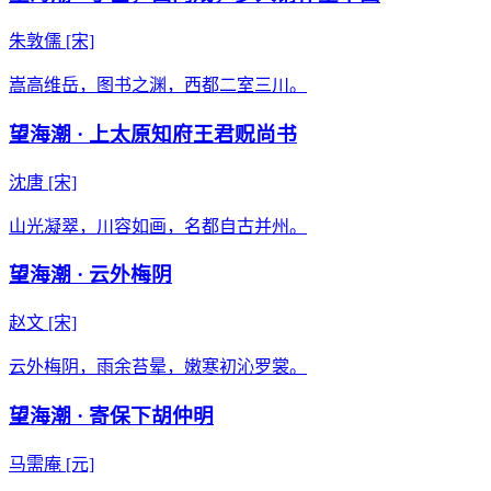
朱敦儒
[宋]
嵩高维岳，图书之渊，西都二室三川。
望海潮 · 上太原知府王君贶尚书
沈唐
[宋]
山光凝翠，川容如画，名都自古并州。
望海潮 · 云外梅阴
赵文
[宋]
云外梅阴，雨余苔晕，嫩寒初沁罗裳。
望海潮 · 寄保下胡仲明
马需庵
[元]