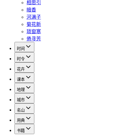
相思引
暗香
河满子
菊花新
琐窗寒
倦寻芳
时间
时令
花卉
课本
地理
城市
名山
用典
书籍