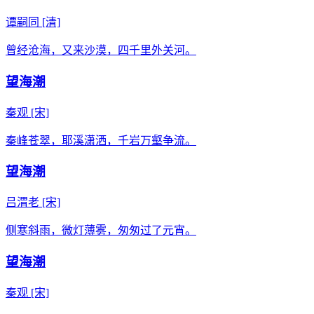
谭嗣同
[清]
曾经沧海，又来沙漠，四千里外关河。
望海潮
秦观
[宋]
秦峰苍翠，耶溪潇洒，千岩万壑争流。
望海潮
吕渭老
[宋]
侧寒斜雨，微灯薄雾，匆匆过了元宵。
望海潮
秦观
[宋]