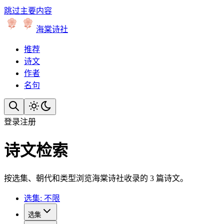
跳过主要内容
海棠诗社
推荐
诗文
作者
名句
登录
注册
诗文检索
按选集、朝代和类型浏览海棠诗社收录的 3 篇诗文。
选集: 不限
选集