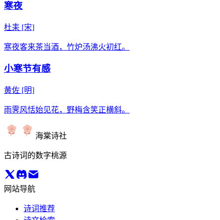
寒夜
杜耒
[宋]
寒夜客来茶当酒，竹炉汤沸火初红。
小寒节有感
黄佐
[明]
雨霁风恬始见花，野梅含笑正横斜。
海棠诗社
古诗词的数字桃源
网站导航
诗词推荐