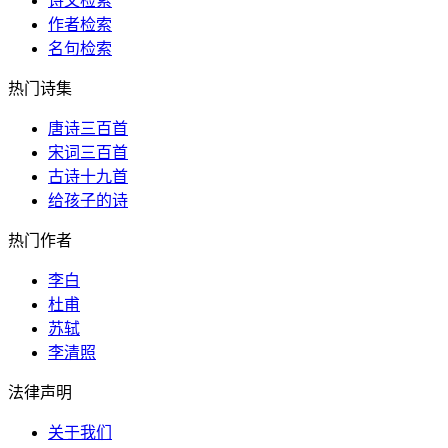
诗文检索
作者检索
名句检索
热门诗集
唐诗三百首
宋词三百首
古诗十九首
给孩子的诗
热门作者
李白
杜甫
苏轼
李清照
法律声明
关于我们