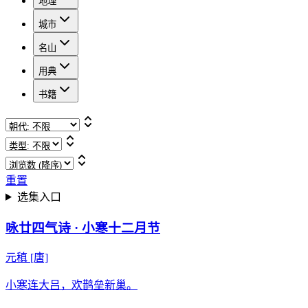
地理
城市
名山
用典
书籍
重置
选集入口
咏廿四气诗 · 小寒十二月节
元稹
[唐]
小寒连大吕，欢鹊垒新巢。