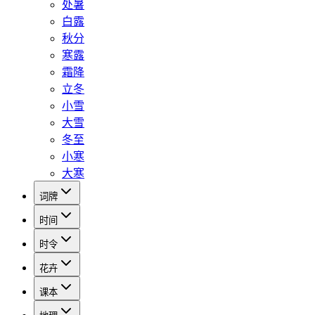
处暑
白露
秋分
寒露
霜降
立冬
小雪
大雪
冬至
小寒
大寒
词牌
时间
时令
花卉
课本