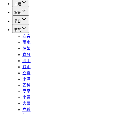
主题
写景
节日
节气
立春
雨水
惊蛰
春分
清明
谷雨
立夏
小满
芒种
夏至
小暑
大暑
立秋