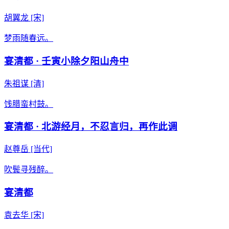
胡翼龙
[宋]
梦雨随春远。
宴清都 · 壬寅小除夕阳山舟中
朱祖谋
[清]
饯腊蛮村鼓。
宴清都 · 北游经月，不忍言归，再作此调
赵尊岳
[当代]
吹鬓寻残醉。
宴清都
袁去华
[宋]