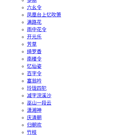
多丽
六幺令
凤凰台上忆吹箫
满路花
雨中花令
开元乐
芳草
绮罗香
南楼令
忆仙姿
百字令
塞翁吟
玲珑四犯
减字浣溪沙
巫山一段云
潇湘神
庆清朝
归朝欢
竹枝