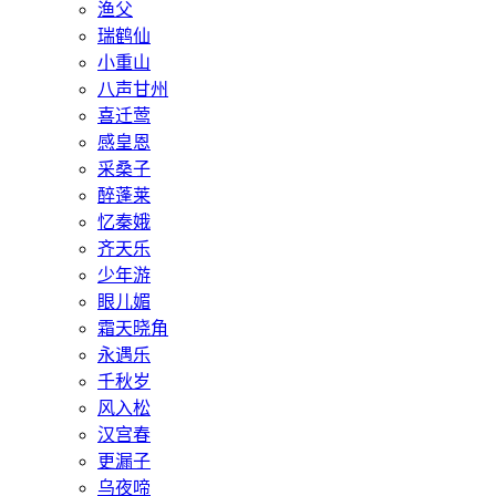
渔父
瑞鹤仙
小重山
八声甘州
喜迁莺
感皇恩
采桑子
醉蓬莱
忆秦娥
齐天乐
少年游
眼儿媚
霜天晓角
永遇乐
千秋岁
风入松
汉宫春
更漏子
乌夜啼