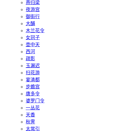
燕归梁
夜游宫
御街行
大酺
木兰花令
女冠子
壶中天
西河
疏影
玉漏迟
扫花游
宴清都
步蟾宫
唐多令
婆罗门令
一丛花
天香
秋霁
太常引