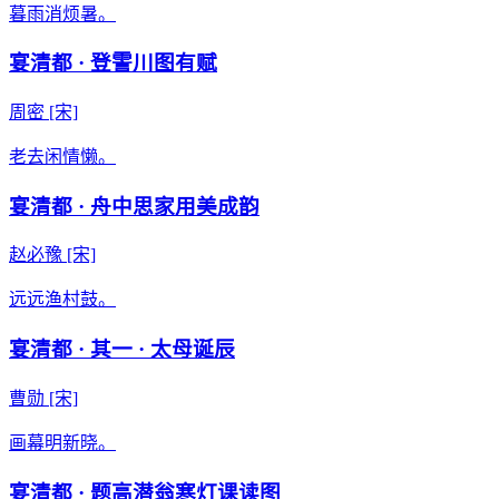
暮雨消烦暑。
宴清都 · 登霅川图有赋
周密
[宋]
老去闲情懒。
宴清都 · 舟中思家用美成韵
赵必豫
[宋]
远远渔村鼓。
宴清都 · 其一 · 太母诞辰
曹勋
[宋]
画幕明新晓。
宴清都 · 题高潜翁寒灯课读图