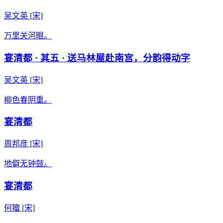
吴文英
[宋]
万里关河眼。
宴清都 · 其五 · 送马林屋赴南宫，分韵得动字
吴文英
[宋]
柳色春阴重。
宴清都
周邦彦
[宋]
地僻无钟鼓。
宴清都
何籀
[宋]