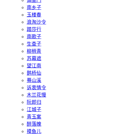
谒金门
南乡子
玉楼春
浪淘沙令
踏莎行
南歌子
生查子
柳梢青
苏幕遮
望江南
鹊桥仙
蓦山溪
诉衷情令
木兰花慢
阮郎归
江城子
青玉案
醉落魄
摸鱼儿