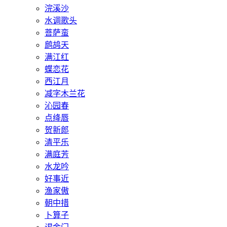
浣溪沙
水调歌头
菩萨蛮
鹧鸪天
满江红
蝶恋花
西江月
减字木兰花
沁园春
点绛唇
贺新郎
清平乐
满庭芳
水龙吟
好事近
渔家傲
朝中措
卜算子