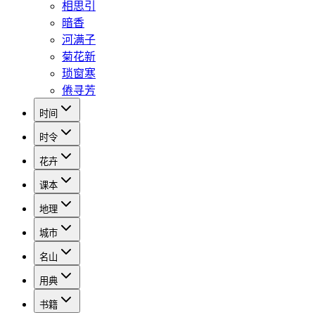
相思引
暗香
河满子
菊花新
琐窗寒
倦寻芳
时间
时令
花卉
课本
地理
城市
名山
用典
书籍