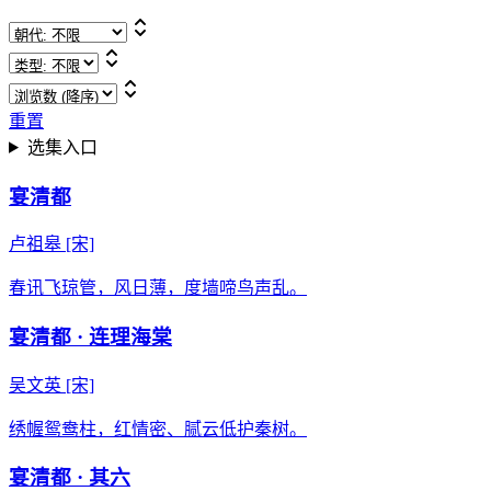
重置
选集入口
宴清都
卢祖皋
[宋]
春讯飞琼管，风日薄，度墙啼鸟声乱。
宴清都 · 连理海棠
吴文英
[宋]
绣幄鸳鸯柱，红情密、腻云低护秦树。
宴清都 · 其六