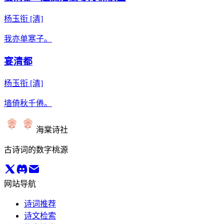
杨玉衔
[清]
我亦单寒子。
宴清都
杨玉衔
[清]
墙倚秋千倦。
海棠诗社
古诗词的数字桃源
网站导航
诗词推荐
诗文检索