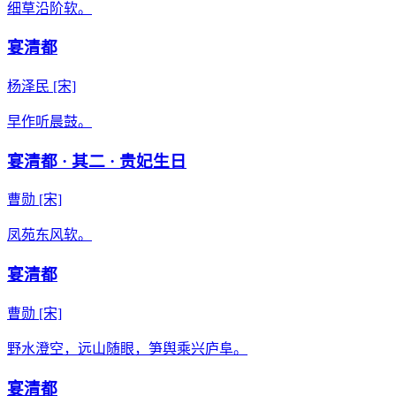
细草沿阶软。
宴清都
杨泽民
[宋]
早作听晨鼓。
宴清都 · 其二 · 贵妃生日
曹勋
[宋]
凤苑东风软。
宴清都
曹勋
[宋]
野水澄空，远山随眼，笋舆乘兴庐阜。
宴清都