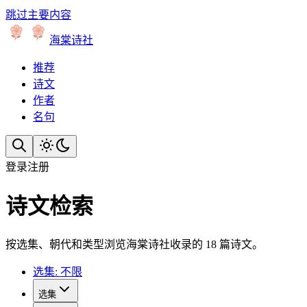
跳过主要内容
海棠诗社
推荐
诗文
作者
名句
登录
注册
诗文检索
按选集、朝代和类型浏览海棠诗社收录的 18 篇诗文。
选集: 不限
选集