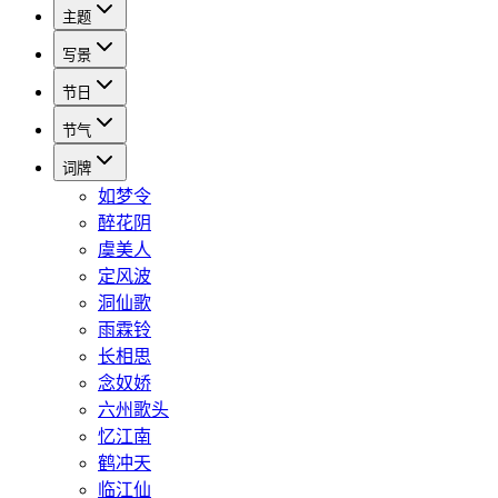
主题
写景
节日
节气
词牌
如梦令
醉花阴
虞美人
定风波
洞仙歌
雨霖铃
长相思
念奴娇
六州歌头
忆江南
鹤冲天
临江仙