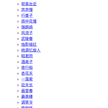
祝英台近
声声慢
行香子
雨中花慢
瑞鹧鸪
风流子
武陵春
烛影摇红
桃源忆故人
昭君怨
酒泉子
夜行船
杏花天
一落索
应天长
画堂春
最高楼
调笑令