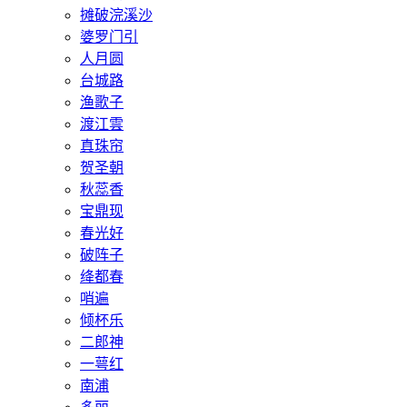
摊破浣溪沙
婆罗门引
人月圆
台城路
渔歌子
渡江雲
真珠帘
贺圣朝
秋蕊香
宝鼎现
春光好
破阵子
绛都春
哨遍
倾杯乐
二郎神
一萼红
南浦