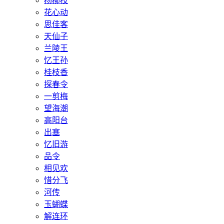
杨柳枝
花心动
思佳客
天仙子
兰陵王
忆王孙
桂枝香
探春令
一剪梅
望海潮
高阳台
出塞
忆旧游
品令
相见欢
惜分飞
河传
玉蝴蝶
解连环