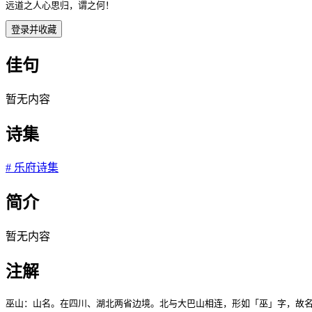
远道之人心思归，谓之何！ 
登录并收藏
佳句
暂无内容
诗集
#
乐府诗集
简介
暂无内容
注解
巫山：山名。在四川、湖北两省边境。北与大巴山相连，形如「巫」字，故名。