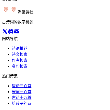
海棠诗社
古诗词的数字桃源
网站导航
诗词推荐
诗文检索
作者检索
名句检索
热门诗集
唐诗三百首
宋词三百首
古诗十九首
给孩子的诗