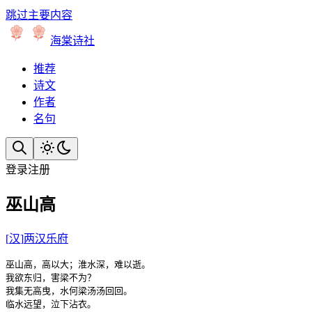
跳过主要内容
海棠诗社
推荐
诗文
作者
名句
登录
注册
巫山高
[
汉
]
两汉乐府
巫山高，高以大；淮水深，难以逝。

我欲东归，害梁不为？

我集无高曳，水何梁汤汤回回。

临水远望，泣下沾衣。
