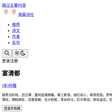
跳过主要内容
海棠诗社
推荐
诗文
作者
名句
登录
注册
宴清都
[
宋
]
何籀
细草沿阶软。迟日薄，蕙风轻蔼微暖。春工靳惜，桃红尚小，柳芽犹短。罗帏
堪叹。傅粉疏狂，窃香俊雅，无计拘管。青丝绊马，红巾寄泪，甚处迷恋。
登录并收藏