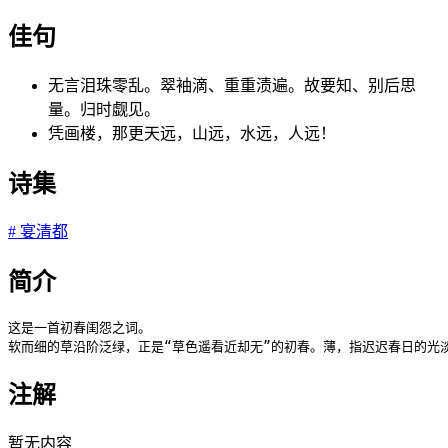
佳句
无言泪珠零乱。翠袖滴、重重渍遍。故要知、别后思
量。归时觑见。
凭画楼，那更天远，山远，水远，人远！
诗集
#
宴清都
简介
这是一首初春闺怨之词。

软而细的草沿阶泛绿，正是“草色遥看近却无”的初春。薄，指迟迟春日的光
注解
暂无内容