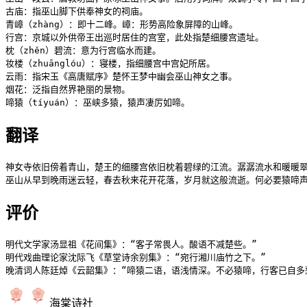
古庙：指巫山脚下供奉神女的祠庙。

青嶂（zhàng）：即十二峰。嶂：形势高险象屏障的山峰。

行宫：京城以外供帝王出巡时居住的宫室，此处指楚细腰宫遗址。

枕（zhěn）碧流：意为行宫临水而建。

妆楼（zhuānglóu）：寝楼，指细腰宫中宫妃所居。

云雨：指宋玉《高唐赋序》楚怀王梦中幽会巫山神女之事。

烟花：泛指自然界艳丽的景物。

啼猿（tíyuán）：巫峡多猿，猿声凄厉如啼。
翻译
神女寺依旧傍着青山，楚王的细腰宫依旧枕着碧绿的江流。潺潺流水和暖暖翠
巫山从早到晚雨迷云轻，春去秋来花开花落，岁月就这般流逝。何必要猿啼
评价
明代文学家汤显祖《花间集》：“客子常畏人。酸语不减楚些。”

明代戏曲理论家沈际飞《草堂诗余别集》：“宛行湘川庙竹之下。”

晚清词人陈廷焯《云韶集》：“啼猿二语，语浅情深。不必猿啼，行客已自多
海棠诗社