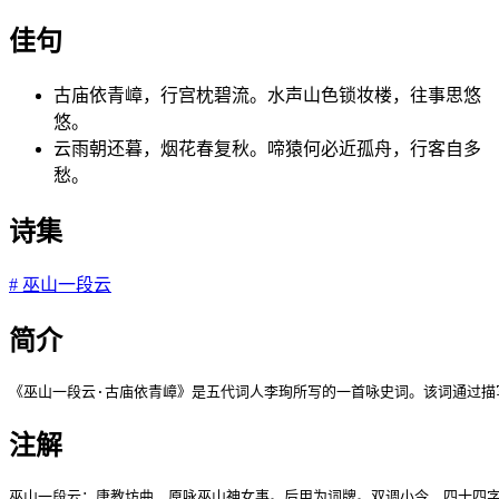
佳句
古庙依青嶂，行宫枕碧流。水声山色锁妆楼，往事思悠
悠。
云雨朝还暮，烟花春复秋。啼猿何必近孤舟，行客自多
愁。
诗集
#
巫山一段云
简介
《巫山一段云·古庙依青嶂》是五代词人李珣所写的一首咏史词。该词通过描
注解
巫山一段云：唐教坊曲，原咏巫山神女事。后用为词牌。双调小令，四十四字