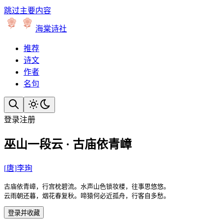
跳过主要内容
海棠诗社
推荐
诗文
作者
名句
登录
注册
巫山一段云 · 古庙依青嶂
[
唐
]
李珣
古庙依青嶂，行宫枕碧流。水声山色锁妆楼，往事思悠悠。

云雨朝还暮，烟花春复秋。啼猿何必近孤舟，行客自多愁。
登录并收藏