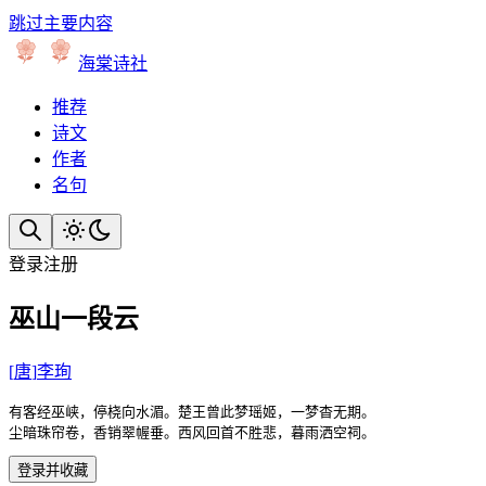
跳过主要内容
海棠诗社
推荐
诗文
作者
名句
登录
注册
巫山一段云
[
唐
]
李珣
有客经巫峡，停桡向水湄。楚王曾此梦瑶姬，一梦杳无期。

尘暗珠帘卷，香销翠幄垂。西风回首不胜悲，暮雨洒空祠。
登录并收藏