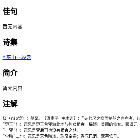
佳句
暂无内容
诗集
#
巫山一段云
简介
暂无内容
注解
桡（ráo饶）：船浆。《淮南子·主术训》：“夫七尺之桡而制船之左右者，以
“楚王”句：意思是楚王曾梦游此地与神女相会。瑶姬：美丽的仙女。郦道元《
“一梦”句：意思是梦后再也没有相会之期。

“尘暗”二句：意思是天色暗淡，珠帘空卷；香气已消，翠幕低垂。
