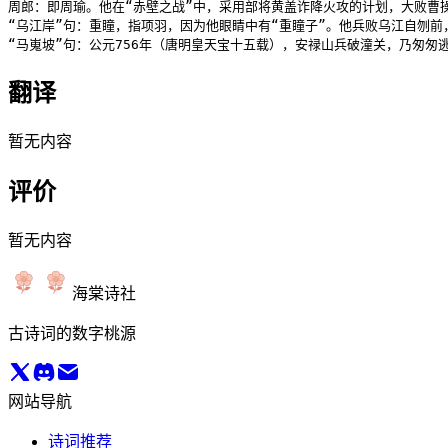
周郎：即周瑜。他在“赤壁之战”中，采用部将黄盖诈降火攻的计划，大败曹操
“乌江岸”句：重瞳，指项羽，因为他眼睛中有“重瞳子”。他兵败乌江自刎前
“马嵬坡”句：公元756年（唐明皇天宝十五载），安禄山兵破潼关，乃匆
翻译
暂无内容
评价
暂无内容
海棠诗社
古诗词的数字桃源
网站导航
诗词推荐