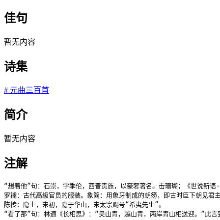
佳句
暂无内容
诗集
#
元曲三百首
简介
暂无内容
注解
“想着他”句：石崇，字季伦，西晋贵族，以豪奢著名。击珊瑚；《世说新语
罗襕：古代高级官员的服装。象简：用象牙制成的朝笏，即古时臣下朝见君主
陈抟：隐士，宋初，隐于华山，宋太宗赐号“希夷先生”。

“看了那”句：林逋《长相思》：“吴山青，越山青，两岸青山相送迎。”此言到