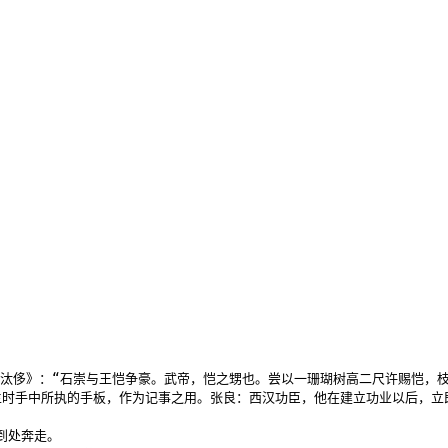
·汰侈》：“石崇与王恺争豪。武帝，恺之甥也。尝以一珊瑚树高二尺许赐恺，
时手中所执的手板，作为记事之用。张良：西汉功臣，他在建立功业以后，立即
处奔走。
