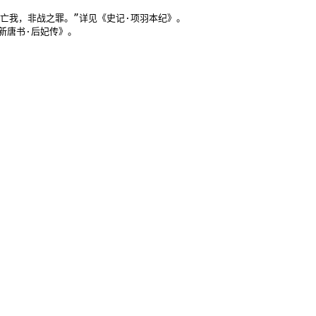
亡我，非战之罪。”详见《史记·项羽本纪》。

新唐书·后妃传》。