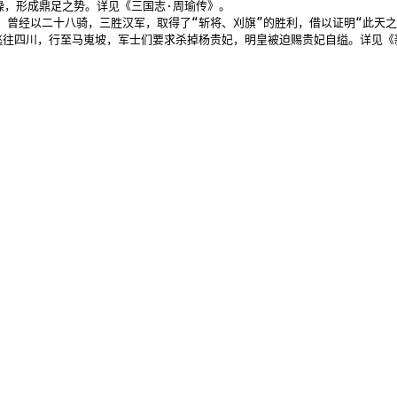
，形成鼎足之势。详见《三国志·周瑜传》。

，曾经以二十八骑，三胜汉军，取得了“斩将、刈旗”的胜利，借以证明“此天之
匆逃往四川，行至马嵬坡，军士们要求杀掉杨贵妃，明皇被迫赐贵妃自缢。详见《