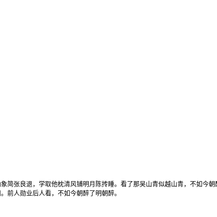
象简张良退，学取他枕清风铺明月陈抟睡。看了那吴山青似越山青，不如今朝醉
泪。前人勋业后人看，不如今朝醉了明朝醉。