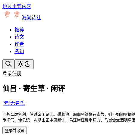
跳过主要内容
海棠诗社
推荐
诗文
作者
名句
登录
注册
仙吕 · 寄生草 · 闲评
[
元
]
无名氏
问甚么虚名利，管甚么闲是非。想着他击珊瑚列锦帐石崇势，则不如卸罗襕纳
争闲气，使见识，赤壁山正中周郎计，乌江岸枉费重瞳力，马嵬坡空洒明皇
登录并收藏