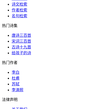
诗文检索
作者检索
名句检索
热门诗集
唐诗三百首
宋词三百首
古诗十九首
给孩子的诗
热门作者
李白
杜甫
苏轼
李清照
法律声明