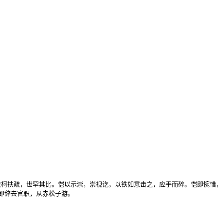
枝柯扶疏，世罕其比。恺以示崇，崇视讫，以铁如意击之，应手而碎。恺即惋惜，
辞去官职，从赤松子游。
