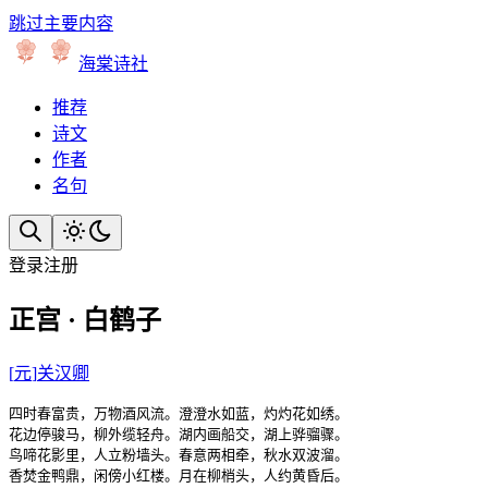
跳过主要内容
海棠诗社
推荐
诗文
作者
名句
登录
注册
正宫 · 白鹤子
[
元
]
关汉卿
四时春富贵，万物酒风流。澄澄水如蓝，灼灼花如绣。

花边停骏马，柳外缆轻舟。湖内画船交，湖上骅骝骤。

鸟啼花影里，人立粉墙头。春意两相牵，秋水双波溜。

香焚金鸭鼎，闲傍小红楼。月在柳梢头，人约黄昏后。