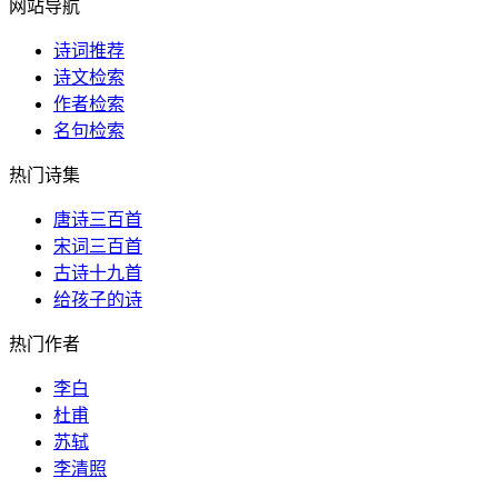
网站导航
诗词推荐
诗文检索
作者检索
名句检索
热门诗集
唐诗三百首
宋词三百首
古诗十九首
给孩子的诗
热门作者
李白
杜甫
苏轼
李清照