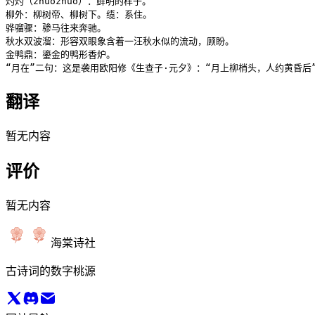
灼灼（zhuozhuo）：鲜明的样子。

柳外：柳树帝、柳树下。缆：系住。

骅骝骤：骖马往来奔驰。

秋水双波溜：形容双眼象含着一汪秋水似的流动，顾盼。

金鸭鼎：鎏金的鸭形香炉。

“月在”二句：这是袭用欧阳修《生查子·元夕》：“月上柳梢头，人约黄昏
翻译
暂无内容
评价
暂无内容
海棠诗社
古诗词的数字桃源