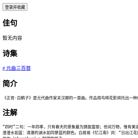
登录并收藏
佳句
暂无内容
诗集
#
元曲三百首
简介
《正宫·白鹤子》是元代曲作家关汉卿的一首曲。作品用鸟啼花影烘托出一种
注解
“四时”二句：一年四季，只有春天的景象最为旖旎富丽；世间万物，惟有美酒
澄澄水如蓝：清澈的湖水如同蓼蓝的颜色。白居易《忆江南》词：“日出江花红