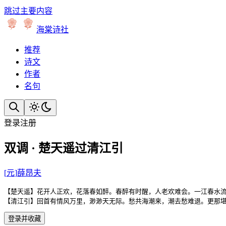
跳过主要内容
海棠诗社
推荐
诗文
作者
名句
登录
注册
双调 · 楚天遥过清江引
[
元
]
薛昂夫
【楚天遥】花开人正欢，花落春如醉。春醉有时醒，人老欢难会。一江春水流
【清江引】回首有情风万里，渺渺天无际。愁共海潮来，潮去愁难退。更那
登录并收藏