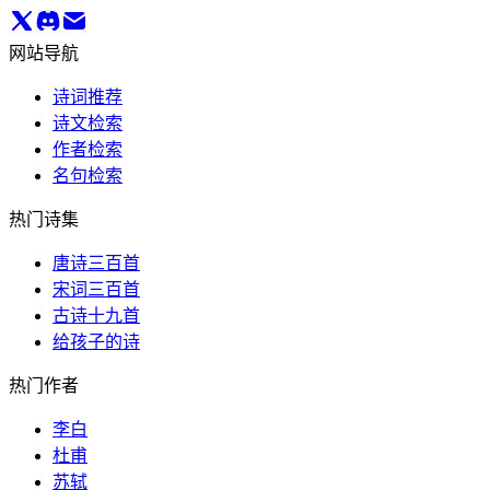
网站导航
诗词推荐
诗文检索
作者检索
名句检索
热门诗集
唐诗三百首
宋词三百首
古诗十九首
给孩子的诗
热门作者
李白
杜甫
苏轼