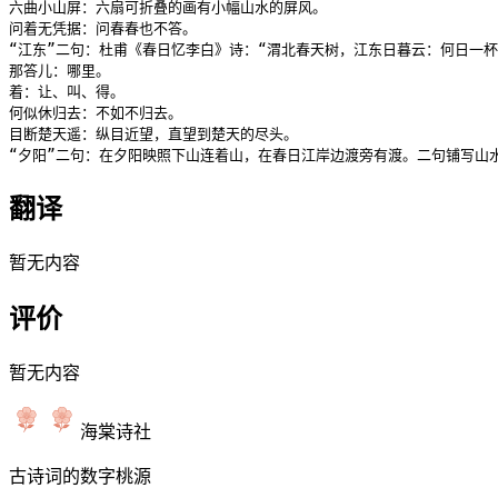
六曲小山屏：六扇可折叠的画有小幅山水的屏风。

问着无凭据：问春春也不答。

“江东”二句：杜甫《春日忆李白》诗：“渭北春天树，江东日暮云：何日一杯
那答儿：哪里。

着：让、叫、得。

何似休归去：不如不归去。

目断楚天遥：纵目近望，直望到楚天的尽头。

翻译
暂无内容
评价
暂无内容
海棠诗社
古诗词的数字桃源