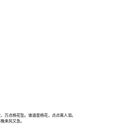
，万点杨花坠。谁道是杨花，点点离人泪。

堪晚来风又急。