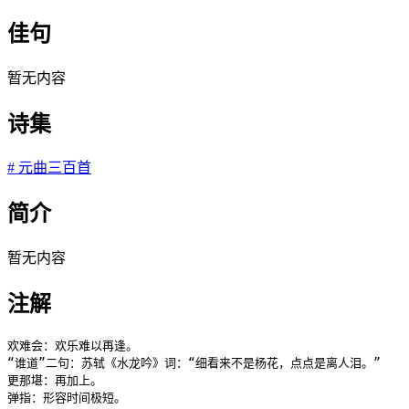
佳句
暂无内容
诗集
#
元曲三百首
简介
暂无内容
注解
欢难会：欢乐难以再逢。

“谁道”二句：苏轼《水龙吟》词：“细看来不是杨花，点点是离人泪。”

更那堪：再加上。

弹指：形容时间极短。
