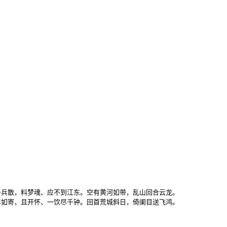
兵散，料梦魂、应不到江东。空有黄河如带，乱山回合云龙。

年如寄，且开怀、一饮尽千钟。回首荒城斜日，倚阑目送飞鸿。