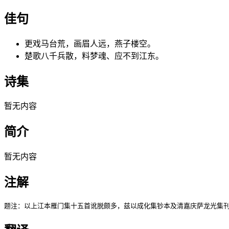
佳句
更戏马台荒，画眉人远，燕子楼空。
楚歌八千兵散，料梦魂、应不到江东。
诗集
暂无内容
简介
暂无内容
注解
题注：以上江本雁门集十五首讹脱颇多，兹以成化集钞本及清嘉庆萨龙光集