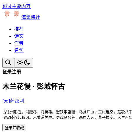
跳过主要内容
海棠诗社
推荐
诗文
作者
名句
登录
注册
木兰花慢 · 彭城怀古
[
元
]
萨都剌
古徐州形胜，消磨尽、几英雄。想铁甲重瞳，乌骓汗血，玉帐连空。楚歌八千
汉家陵阙起秋风。禾黍满关中。更戏马台荒，画眉人远，燕子楼空。人生百
登录并收藏