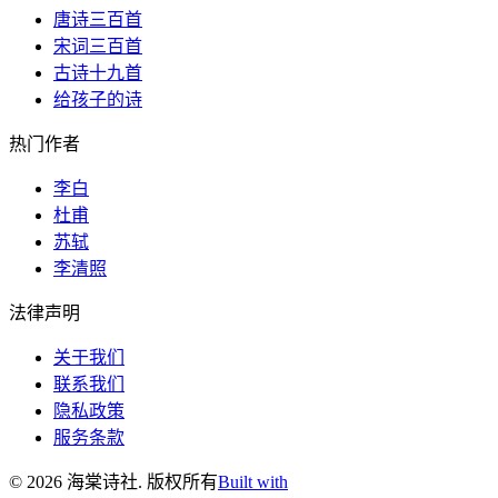
唐诗三百首
宋词三百首
古诗十九首
给孩子的诗
热门作者
李白
杜甫
苏轼
李清照
法律声明
关于我们
联系我们
隐私政策
服务条款
©
2026
海棠诗社
.
版权所有
Built with