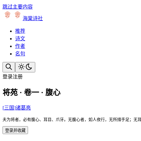
跳过主要内容
海棠诗社
推荐
诗文
作者
名句
登录
注册
将苑 · 卷一 · 腹心
[
三国
]
诸葛亮
夫为将者，必有腹心、耳目、爪牙。无腹心者，如人夜行，无所措手足；无
登录并收藏