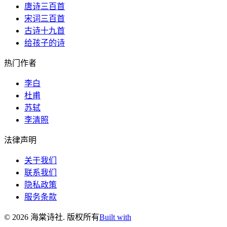
唐诗三百首
宋词三百首
古诗十九首
给孩子的诗
热门作者
李白
杜甫
苏轼
李清照
法律声明
关于我们
联系我们
隐私政策
服务条款
©
2026
海棠诗社
.
版权所有
Built with