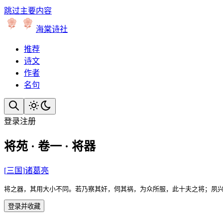
跳过主要内容
海棠诗社
推荐
诗文
作者
名句
登录
注册
将苑 · 卷一 · 将器
[
三国
]
诸葛亮
将之器，其用大小不同。若乃察其奸，伺其祸，为众所服，此十夫之将；夙
登录并收藏