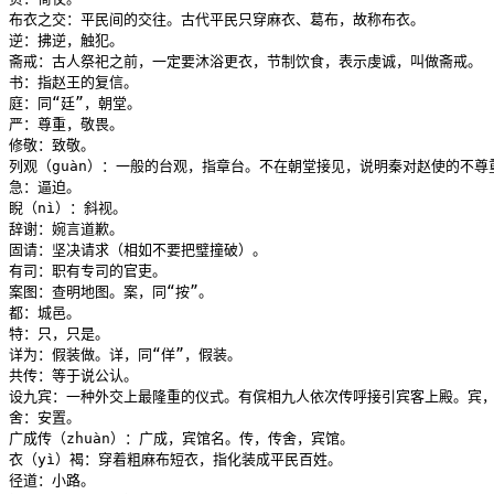
布衣之交：平民间的交往。古代平民只穿麻衣、葛布，故称布衣。

逆：拂逆，触犯。

斋戒：古人祭祀之前，一定要沐浴更衣，节制饮食，表示虔诚，叫做斋戒。

书：指赵王的复信。

庭：同“廷”，朝堂。

严：尊重，敬畏。

修敬：致敬。

列观（guàn）：一般的台观，指章台。不在朝堂接见，说明秦对赵使的不尊重
急：逼迫。

睨（nì）：斜视。

辞谢：婉言道歉。

固请：坚决请求（相如不要把璧撞破）。

有司：职有专司的官吏。

案图：查明地图。案，同“按”。

都：城邑。

特：只，只是。

详为：假装做。详，同“佯”，假装。

共传：等于说公认。

设九宾：一种外交上最隆重的仪式。有傧相九人依次传呼接引宾客上殿。宾，同
舍：安置。

广成传（zhuàn）：广成，宾馆名。传，传舍，宾馆。

衣（yì）褐：穿着粗麻布短衣，指化装成平民百姓。

径道：小路。
