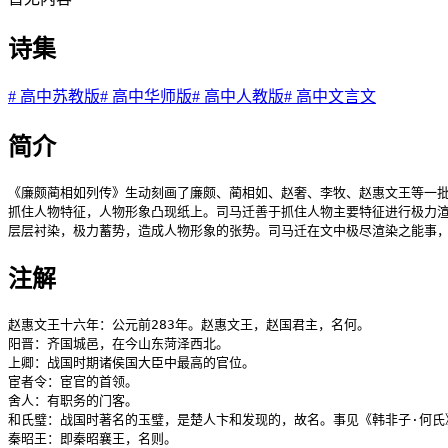
诗集
#
高中苏教版
#
高中华师版
#
高中人教版
#
高中文言文
简介
《廉颇蔺相如列传》生动刻画了廉颇、蔺相如、赵奢、李牧、赵惠文王等一批
抓住人物特征，人物形象凸现纸上。司马迁善于抓住人物主要特征进行极力渲
层层衬染，极力蓄势，造成人物形象的张势。司马迁在文中极尽渲染之能事，
注解
赵惠文王十六年：公元前283年。赵惠文王，赵国君主，名何。

阳晋：齐国城邑，在今山东菏泽西北。

上卿：战国时期诸侯国大臣中最高的官位。

宦者令：宦官的首领。

舍人：有职务的门客。

和氏璧：战国时著名的玉璧，是楚人卞和发现的，故名。事见《韩非子·何氏》
秦昭王：即秦昭襄王，名则。
