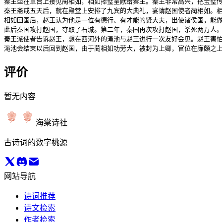
秦王坐在章台上接见蔺相如，相如捧璧呈献给秦王。秦王非常高兴，把宝璧传
秦王斋戒五天后，就在殿堂上安排了九宾的大典礼，宴请赵国使者蔺相如。相
相如回国后，赵王认为他是一位有德行、有才能的贤大夫，出使诸侯国，能做
此后秦国攻打赵国，夺取了石城。第二年，秦国再次攻打赵国，杀死两万人。
秦王派使者告诉赵王，想在西河外的渑池与赵王进行一次友好会见。赵王害怕
渑池会结束以后回到赵国，由于蔺相如功劳大，被封为上卿，官位在廉颇之上
评价
暂无内容
海棠诗社
古诗词的数字桃源
网站导航
诗词推荐
诗文检索
作者检索