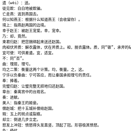
遗（wèi）：送。

徒见欺：白白地被欺骗。

亡走燕：逃到燕国去。

何以知燕王：根据什么知道燕王（会收留你）。

境上：指燕赵两国的边境。

幸于赵王：被赵王宠爱。幸，宠幸。

乃：却，竟然。

束君归赵：把您捆绑起来送还赵国。

肉袒伏斧质：解衣露体，伏在斧质上。袒，脱衣露体。质，同“锧”，承斧的砧
宜可使：可供差遣。宜，适宜。

不：同“否”。

曲：理屈，理亏。

均之二策：衡量这两个计策。均，衡量。之，这。

宁许以负秦曲：宁可答应，而让秦国承担理亏的责任。

奉：捧着。

完璧归赵：让璧完整无损地归还赵国。

章台：秦离宫中的台观名。

奏：进献。

美人：指秦王的姬妾。

偿赵城：把十五城补偿给赵国。

瑕：玉上的斑点或裂痕。

却立：倒退几步立定。

怒发上冲冠：愤怒得头发直竖，顶起了冠。形容极其愤怒。

负：倚仗。
