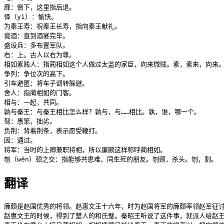
靡：倒下，这里指后退。

怿（yì）：愉快。

为秦王寿：祝秦王长寿，指向秦王献礼。

竟酒：直到酒宴完毕。

盛设兵：多布置军队。

右：上。古人以右为尊。

相如素贱人：指蔺相如这个人做过太监的家臣，向来微贱。素，素来，向来。
争列：争位次的高下。

引车避匿：将车子调转躲避。

舍人：指蔺相如的门客。

相与：一起，共同。

孰与秦王：与秦王相比怎么样？孰与，与……相比。孰，谁，哪一个。

驽：愚笨，拙劣。

负荆：背着荆条，表示愿受鞭打。

因：通过。

将军：当时的上卿兼职将相，所以廉颇这样称呼蔺相如。

刎（wěn）颈之交：指能够共患难、同生死的朋友。刎颈，杀头。刎，割。
翻译
廉颇是赵国优秀的将领。赵惠文王十六年，时为赵国将军的廉颇率领赵军征讨
赵惠文王的时候，得到了楚人的和氏璧。秦昭王听说了这件事，就派人给赵王