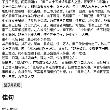
于是王召见，问蔺相如曰：“秦王以十五城请易寡人之璧，可予不？”相如曰
秦王坐章台见相如，相如奉璧奏秦王。秦王大喜，传以示美人及左右，左右皆
相如持其璧睨柱，欲以击柱。秦王恐其破璧，乃辞谢，固请，召有司案图，指
相如度秦王特以诈佯为予赵城，实不可得，乃谓秦王曰：“和氏璧，天下所共
相如度秦王虽斋，决负约不偿城，乃使其从者衣褐，怀其璧，从径道亡，归璧
秦王斋五日后，乃设九宾礼于廷，引赵使者蔺相如。相如至，谓秦王曰：“秦
秦王与群臣相视而嘻。左右或欲引相如去，秦王因曰：“今杀相如，终不能得
相如既归，赵王以为贤大夫，使不辱于诸侯，拜相如为上大夫。

秦亦不以城予赵，赵亦终不予秦璧。

其后秦伐赵，拔石城。明年，复攻赵，杀二万人。秦王使使者告赵王，欲与王
秦王饮酒酣，曰：“寡人窃闻赵王好音，请奏瑟。”赵王鼓瑟。秦御史前书曰
秦王竟酒，终不能加胜于赵。赵亦盛设兵以待秦，秦不敢动。

既罢，归国，以相如功大，拜为上卿，位在廉颇之右。

廉颇曰：“我为赵将，有攻城野战之大功，而蔺相如徒以口舌为劳，而位居我
于是舍人相与谏曰：“臣所以去亲戚而事君者，徒慕君之高义也。今君与廉颇
廉颇闻之，肉袒负荆，因宾客至蔺相如门谢罪，曰：“鄙贱之人，不知将军宽之
卒相与欢，为刎颈之交。
登录并收藏
佳句
暂无内容