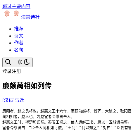
跳过主要内容
海棠诗社
推荐
诗文
作者
名句
登录
注册
廉颇蔺相如列传
[
汉
]
司马迁
廉颇者，赵之良将也。赵惠文王十六年，廉颇为赵将，伐齐，大破之，取阳晋
蔺相如者，赵人也。为赵宦者令缪贤舍人。

赵惠文王时，得楚和氏璧。秦昭王闻之，使人遗赵王书，愿以十五城请易璧。
宦者令缪贤曰：“臣舍人蔺相如可使。”王问：“何以知之？”对曰：“臣尝