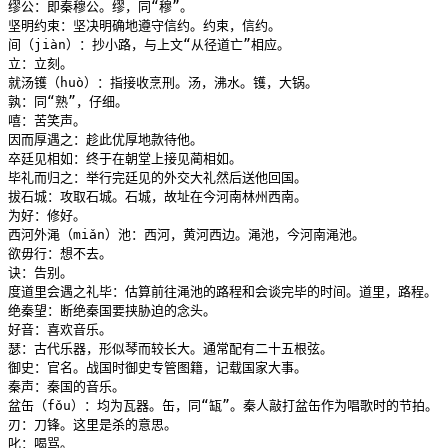
缪公：即秦穆公。缪，同“穆”。

坚明约束：坚决明确地遵守信约。约束，信约。

间（jiàn）：抄小路，与上文“从径道亡”相应。

立：立刻。

就汤镬（huò）：指接收烹刑。汤，沸水。镬，大锅。

孰：同“熟”，仔细。

嘻：苦笑声。

因而厚遇之：趁此优厚地款待他。

卒廷见相如：终于在朝堂上接见蔺相如。

毕礼而归之：举行完廷见的外交大礼然后送他回国。

拔石城：攻取石城。石城，故址在今河南林州西南。

为好：修好。

西河外渑（miǎn）池：西河，黄河西边。渑池，今河南渑池。

欲毋行：想不去。

诀：告别。

度道里会遇之礼毕：估算前往渑池的路程和会谈完毕的时间。道里，路程。

绝秦望：断绝秦国要挟胁迫的念头。

好音：喜欢音乐。

瑟：古代乐器，形似琴而较长大。通常配有二十五根弦。

御史：官名。战国时御史专管图籍，记载国家大事。

秦声：秦国的音乐。

盆缶（fǒu）：均为瓦器。缶，同“缻”。秦人敲打盆缶作为唱歌时的节拍。

刃：刀锋。这里是杀的意思。

叱：喝骂。
