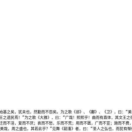
始基之矣，犹未也，然勤而不怨矣。为之歌《邶》、《鄘》、《卫》，曰：“美
之遗民焉！”为之歌《大雅》，曰：“广哉！熙熙乎！曲而有直体，其文王之德
迁而不淫，复而不厌；哀而不愁，乐而不荒；用而不匮，广而不宣；施而不费，
“美哉，周之盛也，其若此乎？”见舞《韶濩》者，曰：“圣人之弘也，而犹有惭