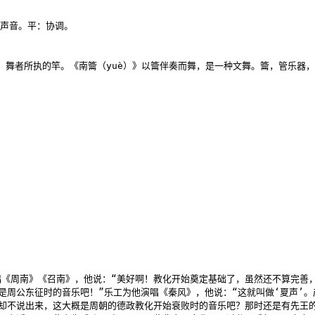
声音。平：协调。

，舞者所执的竿。《南籥（yuè）》以籥伴奏而舞，是一种文舞。籥，管乐器，
《周南》《召南》，他说：“美好啊！教化开始奠定基础了，虽然还不算完善，
是周公东征时的音乐吧！”乐工为他演唱《秦风》，他说：“这就叫做‘夏声’
却不说出来，这大概是周朝的德政教化开始衰败时的音乐吧？那时还是有先王的