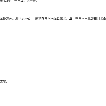
初的封地，在今江、汉一带。

汤阴东南。鄘（yōng），故地在今河南汲县东北。卫，在今河南北部和河北南
之地。
