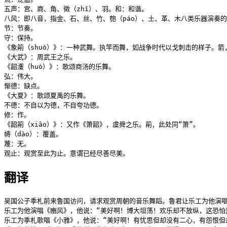
五声：宫、商、角、徵（zhǐ）、羽。和：和谐。

八风：即八音，指金、石、丝、竹、匏（páo）、土、革、木八类乐器演奏的
节：节奏。

守：保持。

《象箾（shuò）》：一种武舞。执竿而舞，如战争时代以戈刺击的样子。箭
《大武》：周武王之乐。

《韶濩（huò）》：歌颂商汤的乐舞。

弘：伟大。

惭德：缺点。

《大夏》：歌颂夏禹的乐舞。

不德：不自以为德，不自夸功德。

修：作。

《韶箾（xiāo）》：又作《箫韶》，虞舜之乐。箾，此处同“箫”。

帱（dào）：覆盖。

蔑：无。

观止：观赏至此为止。意谓已经尽善尽美。
翻译
吴国公子季札前来鲁国访问，请求观赏周朝的音乐舞蹈。鲁君让乐工为他演唱
乐工为他演唱《豳风》，他说：“美好啊！博大坦荡！欢乐却不放纵，这恐怕
乐工为季札歌唱《小雅》，他说：“美好啊！有忧思但却没有二心，有怨恨但