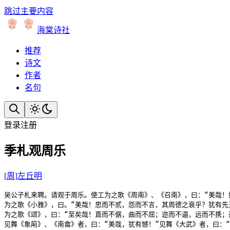
跳过主要内容
海棠诗社
推荐
诗文
作者
名句
登录
注册
季札观周乐
[
周
]
左丘明
吴公子札来聘。请观于周乐。使工为之歌《周南》、《召南》，曰：“美哉！
为之歌《小雅》，曰。“美哉！思而不贰，怨而不言，其周德之衰乎？犹有先王
为之歌《颂》，曰：“至矣哉！直而不倨，曲而不屈；迩而不逼，远而不携；
见舞《象箾》、《南龠》者，曰：“美哉，犹有憾！”见舞《大武》者，曰：