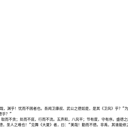
哉，渊乎！忧而不困者也。吾闻卫康叔、武公之德如是，是其《卫风》乎？”为之
乎？”

取而不贪；处而不底，行而不流。五声和，八风平；节有度，守有序。盛德之所
德，圣人之难也！”见舞《大夏》者，曰：“美哉！勤而不德。非禹，其谁能修