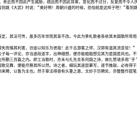
，亲近而不因此产生威胁，疏远而不因此背离，变化而不过分，反复而不令人厌
看到跳《大武》时说：“美好啊！周朝兴盛的时候，恐怕就是这样子吧！”看到
既定，其法可传，虽多历年世而其音不改。今此为季札歌者各依其本国歌所常用声
得失而慎其利害，岂徒以知乐为贤哉！此千古游客之师，汉郭有道其流亚欤！”（
公子每一评论，亦当逐段逐字，出神细想，便亦能粗粗想见其为是国是风也。不
在所删三百篇之内。即工当歌时，亦未与扎先言系何国之诗，故扎赞语多用‘乎
闻歌见舞，便能尽察其所以然。诗之者，细玩其逐层摹写，逐节推敲，必有得于
书来聘，以鲁为主也。然于章法得毋有头重之患，文妙于历聘处，亦整整作提笔