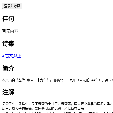
登录并收藏
佳句
暂无内容
诗集
#
古文观止
简介
本文出自《左传·襄公二十九年》。鲁襄公二十九年（公元前544年），吴
注解
吴公子札：即季札，吴王寿梦的小儿子。寿梦死，国人要立季札为国君，季札
周乐：周天子的乐舞。鲁国是周公的后裔，所以备有周乐。
