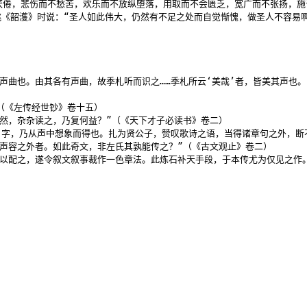
倦，悲伤而不愁苦，欢乐而不放纵堕落，用取而不会匮乏，宽广而不张扬，施
跳《韶濩》时说：“圣人如此伟大，仍然有不足之处而自觉惭愧，做圣人不容易
曲也。由其各有声曲，故季札听而识之……季札所云‘美哉’者，皆美其声也。”
《左传经世钞》卷十五）

然，杂杂读之，乃复何益？”（《天下才子必读书》卷二）

’字，乃从声中想象而得也。扎为贤公子，赞叹歌诗之语，当得诸章句之外，断
声容之外者。如此奇文，非左氏其孰能传之？”（《古文观止》卷二）

以配之，遂令叙文叙事裁作一色章法。此炼石补天手段，于本传尤为仅见之作