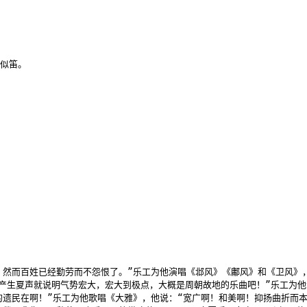
似笛。

然而百姓已经勤劳而不怨恨了。”乐工为他演唱《邶风》《鄘风》和《卫风》，
。产生夏声就说明气势宏大，宏大到极点，大概是周朝故地的乐曲吧！”乐工为
遗民在啊！”乐工为他歌唱《大雅》，他说：“宽广啊！和美啊！抑扬曲折而本