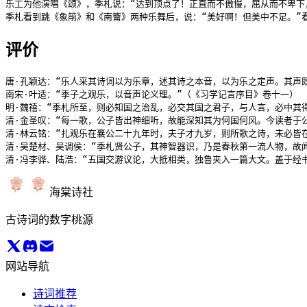
乐工为他演唱《颂》，季札说：“达到顶点了！正直而不傲慢，屈从而不卑下
季札看到跳《象箾》和《南籥》两种乐舞后，说：“美好啊！但美中不足。”
评价
唐·孔颖达：“乐人采其诗词以为乐章，述其诗之本音，以为乐之定声。其声
南宋·叶适：“季子之观乐，以音声论义理。”（《习学记言序目》卷十一）

明·魏禧：“季札所至，则必知国之治乱，必交其国之君子，与人言，必中其
清·金圣叹：“每一歌，公子皆出神细听，故能深知其为何国何风。今读者于
清·林云铭：“扎观乐在襄公二十九年时，夫子才九岁，则所歌之诗，未必皆
清·吴楚材、吴调侯：“季札贤公子，其神智器识，乃是春秋第一流人物，故
清·冯李骅、陆浩：“五国交游议论，大抵相类，独鲁夹入一篇大文。盖于经
海棠诗社
古诗词的数字桃源
网站导航
诗词推荐