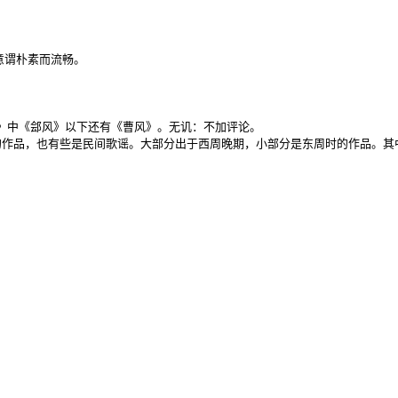


谓朴素而流畅。

》中《郐风》以下还有《曹风》。无讥：不加评论。

作品，也有些是民间歌谣。大部分出于西周晚期，小部分是东周时的作品。其中