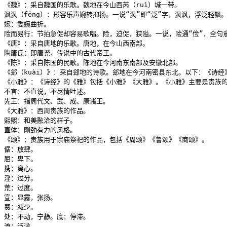
《魏》：采自魏国的乐歌。魏地在今山西芮（ruì）城一带。

沨沨（fēng）：形容乐声婉转抑扬。一说“沨”即“泛”字，沨沨，浮泛轻飘。
婉：委婉曲折。

险而易行：节拍急促却容易歌唱。险，迫促，狭隘。一说，险通“俭”，全句意
《唐》：采自唐地的乐歌。唐地，在今山西南部。

陶唐氏：即唐尧，传说中的古代帝王。

《陈》：采自陈国的民歌。陈地在今河南东南部及安徽北部。

《郐（kuài）》：采自郐地的诗歌。郐地在今河南密县东北。以下：《诗经
《小雅》：《诗经》的《雅》包括《小雅》《大雅》。《小雅》主要是贵族的
不言：不直说，不尽情吐述。

先王：指周代文、武、成、康诸王。

《大雅》：西周贵族的作品。

熙熙：和美融洽的样子。

直体：刚劲有力的风格。

《颂》：贵族用于宗庙祭祀的作品，包括《周颂》《鲁颂》《商颂》。

倨：放肆。

屈：卑下。

携：离心。

淫：过分。

荒：过度。

宣：显露，张扬。

费：减少。

处：不动，宁静。底：停滞。

流：泛滥。
