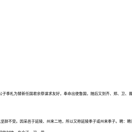
国公子季札为替新任国君余祭谋求友好，奉命出使鲁国，随后又到齐、郑、卫、
坚辞不受。因采邑于延陵、州来二地，所以又称延陵季子或州来季子。聘：聘问