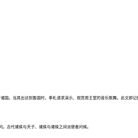
晋诸国。当其出访到鲁国时，季札请求演示、观赏周王室的音乐歌舞。此文即记
。古代诸侯与天子、诸侯与诸侯之间派使者问候。
