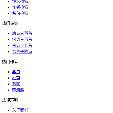
诗文检索
作者检索
名句检索
热门诗集
唐诗三百首
宋词三百首
古诗十九首
给孩子的诗
热门作者
李白
杜甫
苏轼
李清照
法律声明
关于我们