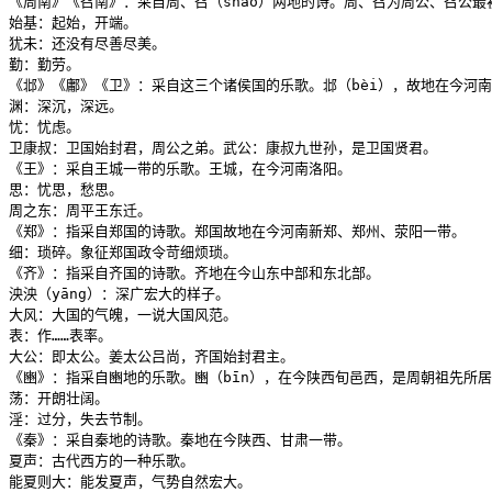
《周南》《召南》：采自周、召（shào）两地的诗。周、召为周公、召公最
始基：起始，开端。

犹未：还没有尽善尽美。

勤：勤劳。

《邶》《鄘》《卫》：采自这三个诸侯国的乐歌。邶（bèi），故地在今河南
渊：深沉，深远。

忧：忧虑。

卫康叔：卫国始封君，周公之弟。武公：康叔九世孙，是卫国贤君。

《王》：采自王城一带的乐歌。王城，在今河南洛阳。

思：忧思，愁思。

周之东：周平王东迁。

《郑》：指采自郑国的诗歌。郑国故地在今河南新郑、郑州、荥阳一带。

细：琐碎。象征郑国政令苛细烦琐。

《齐》：指采自齐国的诗歌。齐地在今山东中部和东北部。

泱泱（yāng）：深广宏大的样子。

大风：大国的气魄，一说大国风范。

表：作……表率。

大公：即太公。姜太公吕尚，齐国始封君主。

《豳》：指采自豳地的乐歌。豳（bīn），在今陕西旬邑西，是周朝祖先所居
荡：开朗壮阔。

淫：过分，失去节制。

《秦》：采自秦地的诗歌。秦地在今陕西、甘肃一带。

夏声：古代西方的一种乐歌。

能夏则大：能发夏声，气势自然宏大。
