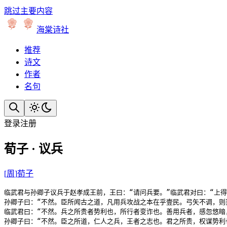
跳过主要内容
海棠诗社
推荐
诗文
作者
名句
登录
注册
荀子 · 议兵
[
周
]
荀子
临武君与孙卿子议兵于赵孝成王前，王曰：“请问兵要。”临武君对曰：“上得
孙卿子曰：“不然。臣所闻古之道，凡用兵攻战之本在乎壹民。弓矢不调，则
临武君曰：“不然。兵之所贵者势利也，所行者变诈也。善用兵者，感忽悠暗
孙卿子曰：“不然。臣之所道，仁人之兵，王者之志也。君之所贵，权谋势利