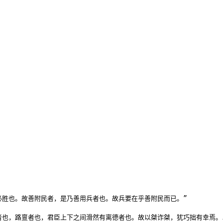
胜也。故善附民者，是乃善用兵者也。故兵要在乎善附民而已。”

者也，路亶者也，君臣上下之间滑然有离德者也。故以桀诈桀，犹巧拙有幸焉。