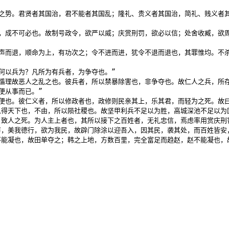
危之势。君贤者其国治，君不能者其国乱；隆礼、贵义者其国治，简礼、贱义者
矣，成不可必也。故制号政令，欲严以威；庆赏刑罚，欲必以信；处舍收臧，欲
声而退，顺命为上，有功次之；令不进而进，犹令不退而退也，其罪惟均。不
以兵为？凡所为有兵者，为争夺也。”

循理故恶人之乱之也。彼兵者，所以禁暴除害也，非争夺也。故仁人之兵，所存
从事而已。”

便也。彼仁义者，所以修政者也，政修则民亲其上，乐其君，而轻为之死。故
以得天下也，不由，所以陨社稷也。故坚甲利兵不足以为胜，高城深池不足以为
，致人之死。为人主上者也，其所以接下之百姓者，无礼忠信，焉虑率用赏庆刑
声，美我德行，欲为我民，故辟门除涂以迎吾入，因其民，袭其处，而百姓皆安
不能凝也，故田单夺之；韩之上地，方数百里，完全富足而趋赵，赵不能凝也，