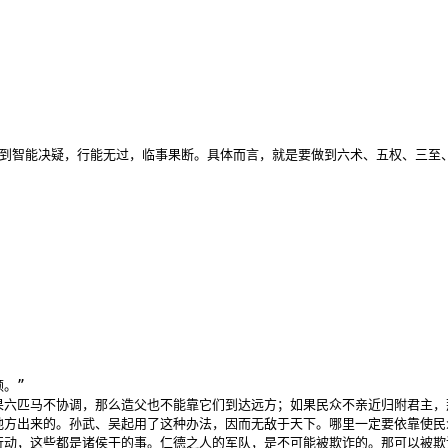
到智能决疑，行能无过，临事果断。具体而言，就是要做到六术、五权、三至
”

六匹马不协调，那么造父也不能靠它们到达远方；如果民众不亲近归附君主，
方出来的。孙武、吴起用了这种办法，因而无敌于天下。哪里一定要依靠使民众
行动，这些都是诸侯干的事。仁德之人的军队，是不可能被欺诈的。那可以被欺