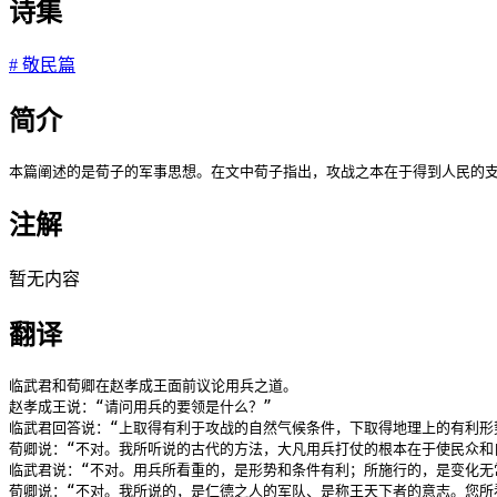
诗集
#
敬民篇
简介
本篇阐述的是荀子的军事思想。在文中荀子指出，攻战之本在于得到人民的支
注解
暂无内容
翻译
临武君和荀卿在赵孝成王面前议论用兵之道。

赵孝成王说：“请问用兵的要领是什么？”

临武君回答说：“上取得有利于攻战的自然气候条件，下取得地理上的有利形
荀卿说：“不对。我所听说的古代的方法，大凡用兵打仗的根本在于使民众和
临武君说：“不对。用兵所看重的，是形势和条件有利；所施行的，是变化无
荀卿说：“不对。我所说的，是仁德之人的军队、是称王天下者的意志。您所