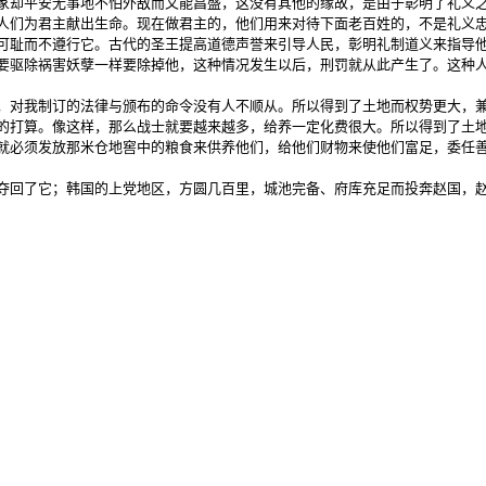
家却平安无事地不怕外敌而又能昌盛，这没有其他的缘故，是由于彰明了礼义之
人们为君主献出生命。现在做君主的，他们用来对待下面老百姓的，不是礼义忠
可耻而不遵行它。古代的圣王提高道德声誉来引导人民，彰明礼制道义来指导他
要驱除祸害妖孽一样要除掉他，这种情况发生以后，刑罚就从此产生了。这种人
，对我制订的法律与颁布的命令没有人不顺从。所以得到了土地而权势更大，兼
的打算。像这样，那么战士就要越来越多，给养一定化费很大。所以得到了土地
就必须发放那米仓地窖中的粮食来供养他们，给他们财物来使他们富足，委任善
夺回了它；韩国的上党地区，方圆几百里，城池完备、府库充足而投奔赵国，