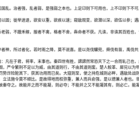
其国乱。治者强，乱者弱，是强弱之本也。上足卬则下可用也，上不卬则下不可
周以固；徙举进退，欲安以重，欲疾以速；窥敌观变，欲潜以深，欲伍以参；遇
杀老弱，不躐禾稼，服者不禽，格者不舍，犇命者不获。凡诛，非诛其百姓也，
者神，所过者化，若时雨之降，莫不说喜。是以尧伐驩兜，舜伐有苗，禹伐共工
曰：凡在于君，将率，末事也。秦四世有胜，諰諰然常恐天下之一合而轧己也，
固，严令繁刑不足以为威，由其道则行，不由其道则废。楚人鲛革、犀兕以为甲
罚势诈险阸其下，获其功用而已矣。大寇则至，使之持危城则必畔，遇敌处战则
，立法施令莫不顺比。是故得地而权弥重，兼人而兵俞强，是以德兼人者也。非
故秦夺之。故能并之而不能凝，则必夺；不能并之又不能凝其有，则必亡。能