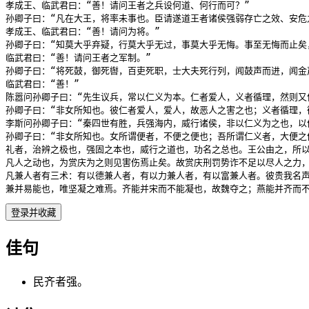
孝成王、临武君曰：“善！请问王者之兵设何道、何行而可？”

孙卿子曰：“凡在大王，将率未事也。臣请遂道王者诸侯强弱存亡之效、安
孝成王、临武君曰：“善！请问为将。”

孙卿子曰：“知莫大乎弃疑，行莫大乎无过，事莫大乎无悔。事至无悔而止
临武君曰：“善！请问王者之军制。”

孙卿子曰：“将死鼓，御死辔，百吏死职，士大夫死行列，闻鼓声而进，闻金
临武君曰：“善！”

陈嚣问孙卿子曰：“先生议兵，常以仁义为本。仁者爱人，义者循理，然则又何
孙卿子曰：“非女所知也。彼仁者爱人，爱人，故恶人之害之也；义者循理，
李斯问孙卿子曰：“秦四世有胜，兵强海内，威行诸侯，非以仁义为之也，以便
孙卿子曰：“非女所知也。女所谓便者，不便之便也；吾所谓仁义者，大便之
礼者，治辨之极也，强固之本也，威行之道也，功名之总也。王公由之，所
凡人之动也，为赏庆为之则见害伤焉止矣。故赏庆刑罚势诈不足以尽人之力
凡兼人者有三术：有以德兼人者，有以力兼人者，有以富兼人者。彼贵我名
兼并易能也，唯坚凝之难焉。齐能并宋而不能凝也，故魏夺之；燕能并齐而
登录并收藏
佳句
民齐者强。