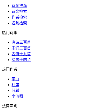
诗词推荐
诗文检索
作者检索
名句检索
热门诗集
唐诗三百首
宋词三百首
古诗十九首
给孩子的诗
热门作者
李白
杜甫
苏轼
李清照
法律声明