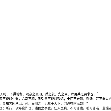
天时，下得地利，观敌之变动，后之发，先之至，此用兵之要求也。”

羿不能以中微；六马不和，则造父不能以致远；士民不亲附，则汤、武不能以必
，莫知其所从出，孙、吴用之，无敌于天下，岂必待附民哉！”

也；所行，攻夺变诈也，诸侯之事也。仁人之兵，不可诈也。彼可诈者，怠慢