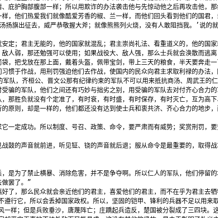
睛、庇护胸部腹部一样；所以用欺诈的办法袭击他与先惊动他之后再攻击他，那
一样，他们热爱我们就像酷爱芳香的椒、兰一样，而他们回头看到他们的国君，
汤扬旗出征去，威严恭敬握大斧；就像熊熊列火烧，没有人敢阻挡我。’说的就是
就安定；君主无能的，他的国家就混乱；君主崇尚礼法、看重道义的，他的国家
、敌人弱，那还勉强可以使用；如果战役大、敌人强，那么士兵就会涣散而逃离
箭袋，把戈放在那上面，戴着头盔，佩带宝剑，带上三天的粮食，半天要奔走一
们习惯于作战，用刑罚强迫他们去作战，使国内的民众向君主求取利禄的办法，
律约束的军队，齐桓公、晋文公那有纪律约束的军队不可以用来抵抗商汤、周武
付受骗的军队，他们之间还有巧妙与拙劣之别，用受骗的军队去对付齐心合力的
，那胜负就没有个定准了，有时衰，有时盛，有时保存，有时灭亡，互为高下
行的原则，却是一样的，他们都还没有达到使士兵和衷共济、齐心合力的地步，
求它一定成功。所以制度、号召、政策、命令，要严肃而有威势；奖赏刑罚，
见战鼓的声音就前进，听见钲、铙的声音就后退；服从命令是最重要的，取得战
兵，是为了禁止横暴、消除危害，并不是争夺啊。所以仁人的军队，他们停留的
做罢了。”

搞好了，那么民众就会亲近他们的君主，喜爱他们的君主，而不在乎为君主去牺
不遵行它，所以会丢掉国家政权。所以，坚固的铠甲、锋利的兵器不足以用来取
风一样；但是兵败垂沙，唐蔑阵亡；庄蹻起兵造反，楚国被分裂成了三四块。这