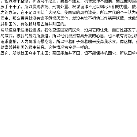
；他城墙不整修，护城河不挖掘，要塞不建立，机智变诈不施展，但是他的国
就罢手不干了。所以赏赐表扬、刑罚处置、权谋诡诈不足以竭尽人们的力量、使
力的办法，它不足以团结广大民众、使国家的风俗淳美，所以古代的圣王认为
的君主，那么百姓就没有谁不怨恨厌恶他，就没有谁不把他当作祸害妖孽，就像
并别国的，有依赖财富去兼并别国的。

清除道路来迎接我进城。我依靠这国家的民众，沿用它的住处，而百姓都安宁
的威武，被我的势力所胁迫，所以他们虽然有离开我的心思，也不敢有背叛我
追求富裕，因为饥饿而想吃饱，所以空着肚子张着嘴来投奔我求食。像这样，
财富兼并别国的君主贫穷。这种情况古今是一样的。

巩固它，所以魏国夺走了宋国；燕国能兼并齐国，但不能保持巩固它，所以田单