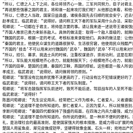
“所以，仁德之人上下之间，各位将领齐心一致，三军共同努力，臣子对君
“再说那些强暴之国的君主，将和谁一起来攻打我们呢？从他那边来看，和他
“所以，仁德之人当政，国家日益昌盛，诸侯各国先去归顺的就会安宁，迟去
赵孝成王、临武君说：“说得好。请问称王天下者的军队采用什么办法、采取什
荀卿说：“一切都在于君主，将帅是次要的事。请让我来逐一述说帝王诸侯
“齐国人推崇已勇力来斩杀敌人。具体的做法是：取得一个敌人首级的，就赐
“魏国的武卒，根据一定的考试、考核标准来录取他们。具体的做法是：让他
“秦国的君主，他使民众谋生的道路很狭窄、生活很穷窘，他使用民众残酷严
“齐国的‘技击’不可以用来对付魏国的‘武卒’，魏国的‘武卒’不可以用
“所以，招引、募求、挑选士兵的时候，注重权谋诡诈，崇尚功利，这是在欺
“所以，军队能大规模地齐心合力，就能制服天下；小规模地齐心合力，就能
“齐国的田单，楚国的庄蹻，秦国的卫鞅，燕国的缪虮，这些都是一般人所说
孝成王、临武君说：“说得好。请问做将领的原则。”

荀卿说：“智慧没有比抛弃犹豫不决更高的了，行动没有比不犯错误更好的
临武君说：“说得好。请问称王天下者的军队制度。”

荀卿说：“将军击鼓指挥军队前进时，致死不能后退，驾驭战车的人至死不
临武君说：“说得好！”

陈嚣问荀卿说：“先生议论用兵，经常把仁义作为根本。仁者爱人，义者遵循
荀卿说：“这道理不是你所知道的。那仁者爱人，正因为爱人，所以就憎恶别
李斯问荀卿说：“秦国四代都保持了强盛的局面，在四海之内兵力最强，威力
荀卿说：“这道理不是你所知道的。你所说的便利，是一种并不便利的便利。
礼，是治理社会的最高准则，是使国家强大的根本措施，是威力得以扩展的有
楚国人用鲨鱼皮、犀兕皮做成铠甲，坚硬得就像金属、石头一样；宛地出产