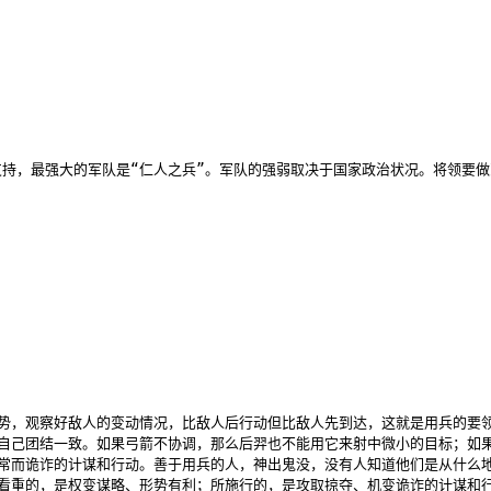
持，最强大的军队是“仁人之兵”。军队的强弱取决于国家政治状况。将领要做
势，观察好敌人的变动情况，比敌人后行动但比敌人先到达，这就是用兵的要领。
自己团结一致。如果弓箭不协调，那么后羿也不能用它来射中微小的目标；如果
常而诡诈的计谋和行动。善于用兵的人，神出鬼没，没有人知道他们是从什么地
看重的，是权变谋略、形势有利；所施行的，是攻取掠夺、机变诡诈的计谋和