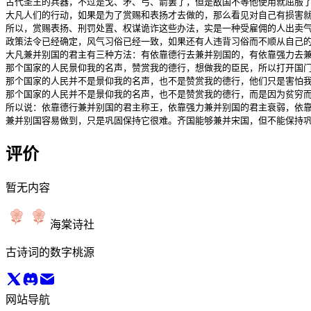
古代圣王的兵器，不过是戈、矛、弓、箭罢了，但是敌国不等他使用就屈服了
大凡人们的行动，如果是为了赏赐和表扬才去做的，那么看见对自己有损害
所以，赏赐表扬、刑罚处置、权谋诡诈这些办法，实是一种受雇佣的人出卖气
政策法令已经确定，风气习俗已经一致，如果还有人违背习俗而不顺从自己
大凡兼并别国的君主有三种方法：有依靠德行去兼并别国的，有依靠强力去兼
那个国家的人民景仰我的名声，赞赏我的德行，想做我的臣民，所以打开国门
那个国家的人民并不是景仰我的名声，也不是赞赏我的德行，他们只是害怕我
那个国家的人民并不是景仰我的名声，也不是赞赏我的德行，而是因为贫穷而
所以说：依靠德行兼并别国的君主称王，依靠强力兼并别国的君主衰弱，依靠
兼并别国容易做到，只是巩固保持它很难。齐国能够兼并宋国，但不能保持
评价
暂无内容
海棠诗社
古诗词的数字桃源
网站导航