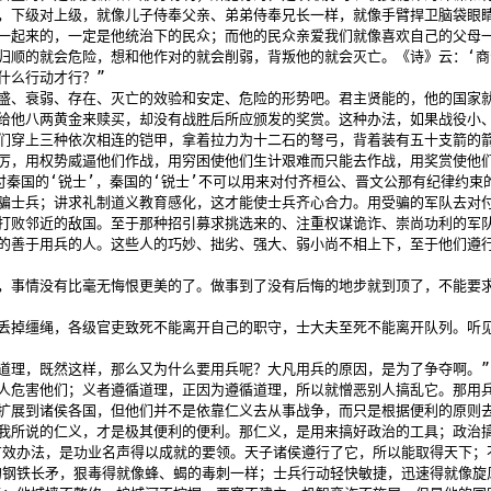
主，下级对上级，就像儿子侍奉父亲、弟弟侍奉兄长一样，就像手臂捍卫脑袋眼
一起来的，一定是他统治下的民众；而他的民众亲爱我们就像喜欢自己的父母
归顺的就会危险，想和他作对的就会削弱，背叛他的就会灭亡。《诗》云：‘商
么行动才行？”

强盛、衰弱、存在、灭亡的效验和安定、危险的形势吧。君主贤能的，他的国家
给他八两黄金来赎买，却没有战胜后所应颁发的奖赏。这种办法，如果战役小
们穿上三种依次相连的铠甲，拿着拉力为十二石的弩弓，背着装有五十支箭的
厉，用权势威逼他们作战，用穷困使他们生计艰难而只能去作战，用奖赏使他
来对付秦国的‘锐士’，秦国的‘锐士’不可以用来对付齐桓公、晋文公那有纪
骗士兵；讲求礼制道义教育感化，这才能使士兵齐心合力。用受骗的军队去对
打败邻近的敌国。至于那种招引募求挑选来的、注重权谋诡诈、崇尚功利的军队
的善于用兵的人。这些人的巧妙、拙劣、强大、弱小尚不相上下，至于他们遵
了，事情没有比毫无悔恨更美的了。做事到了没有后悔的地步就到顶了，不能要
能丢掉缰绳，各级官吏致死不能离开自己的职守，士大夫至死不能离开队列。听
道理，既然这样，那么又为什么要用兵呢？大凡用兵的原因，是为了争夺啊。”

人危害他们；义者遵循道理，正因为遵循道理，所以就憎恶别人搞乱它。那用
扩展到诸侯各国，但他们并不是依靠仁义去从事战争，而只是根据便利的原则去
我所说的仁义，才是极其便利的便利。那仁义，是用来搞好政治的工具；政治
效办法，是功业名声得以成就的要领。天子诸侯遵行了它，所以能取得天下；
的钢铁长矛，狠毒得就像蜂、蝎的毒刺一样；士兵行动轻快敏捷，迅速得就像旋