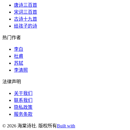
唐诗三百首
宋词三百首
古诗十九首
给孩子的诗
热门作者
李白
杜甫
苏轼
李清照
法律声明
关于我们
联系我们
隐私政策
服务条款
©
2026
海棠诗社
.
版权所有
Built with