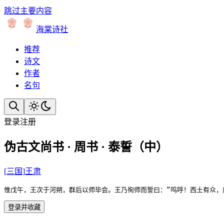
跳过主要内容
海棠诗社
推荐
诗文
作者
名句
登录
注册
伪古文尚书 · 周书 · 泰誓（中）
[
三国
]
王肃
惟戊午，王次于河朔，群后以师毕会。王乃徇师而誓曰：“呜呼！西土有众
登录并收藏