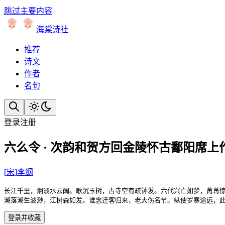
跳过主要内容
海棠诗社
推荐
诗文
作者
名句
登录
注册
六么令 · 次韵和贺方回金陵怀古鄱阳席上
[
宋
]
李纲
长江千里，烟淡水云阔。歌沉玉树，古寺空有疏钟发。六代兴亡如梦，苒苒惊
潮落潮生波渺，江树森如发。谁念迁客归来，老大伤名节。纵使岁寒途远，此
登录并收藏