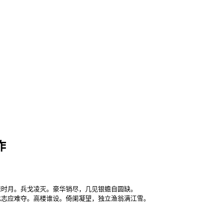
作
时月。兵戈凌灭。豪华销尽，几见银蟾自圆缺。

志应难夺。高楼谁设。倚阑凝望，独立渔翁满江雪。 