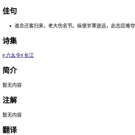
佳句
谁念迁客归来，老大伤名节。纵使岁寒途远，此志应难夺
诗集
#
六幺令
#
长江
简介
暂无内容
注解
暂无内容
翻译