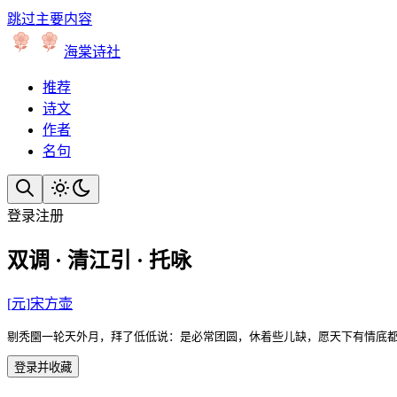
跳过主要内容
海棠诗社
推荐
诗文
作者
名句
登录
注册
双调 · 清江引 · 托咏
[
元
]
宋方壶
剔秃圞一轮天外月，拜了低低说：是必常团圆，休着些儿缺，愿天下有情底
登录并收藏