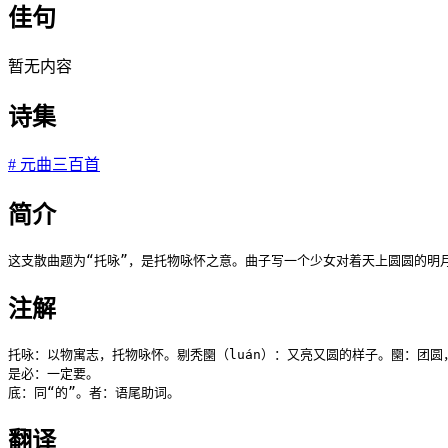
佳句
暂无内容
诗集
#
元曲三百首
简介
这支散曲题为“托咏”，是托物咏怀之意。曲子写一个少女对着天上圆圆的明
注解
托咏：以物寓志，托物咏怀。剔秃圞（luán）：又亮又圆的样子。圞：团圆，
是必：一定要。

底：同“的”。者：语尾助词。
翻译