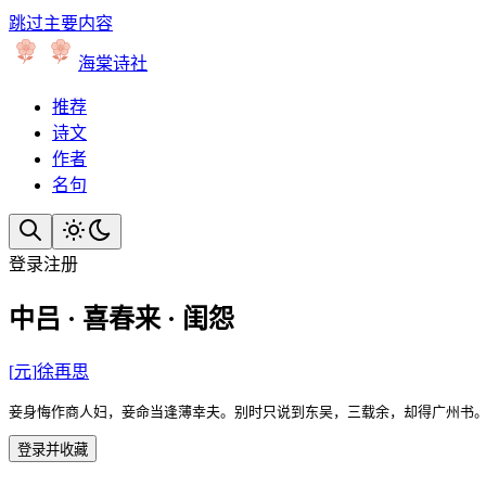
跳过主要内容
海棠诗社
推荐
诗文
作者
名句
登录
注册
中吕 · 喜春来 · 闺怨
[
元
]
徐再思
妾身悔作商人妇，妾命当逢薄幸夫。别时只说到东吴，三载余，却得广州书
登录并收藏