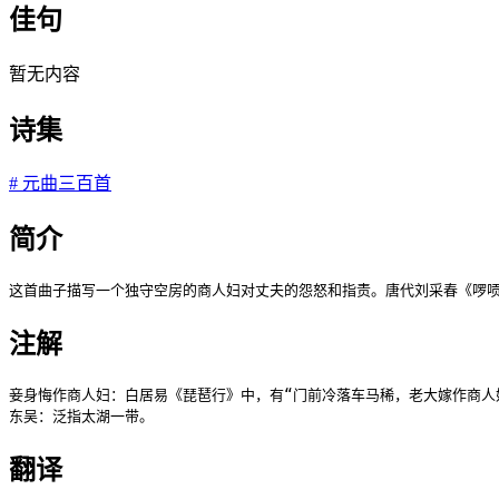
佳句
暂无内容
诗集
#
元曲三百首
简介
这首曲子描写一个独守空房的商人妇对丈夫的怨怒和指责。唐代刘采春《啰唝
注解
妾身悔作商人妇：白居易《琵琶行》中，有“门前冷落车马稀，老大嫁作商人
东吴：泛指太湖一带。
翻译