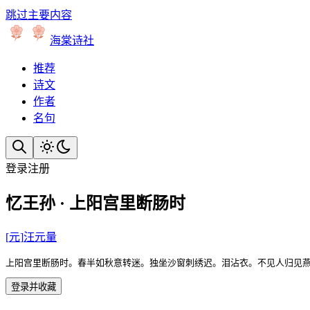
跳过主要内容
海棠诗社
推荐
诗文
作者
名句
登录
注册
忆王孙 · 上阳宫里断肠时
[
元
]
汪元量
上阳宫里断肠时。春半如秋意转迷。独坐沙窗刺绣迟。泪沾衣。不见人归见燕
登录并收藏