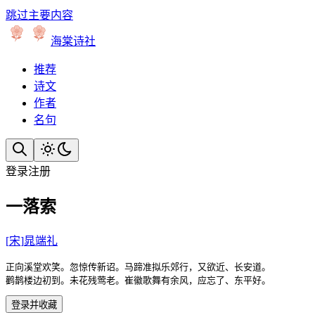
跳过主要内容
海棠诗社
推荐
诗文
作者
名句
登录
注册
一落索
[
宋
]
晁端礼
正向溪堂欢笑。忽惊传新诏。马蹄准拟乐郊行，又欲近、长安道。

鹳鹊楼边初到。未花残莺老。崔徽歌舞有余风，应忘了、东平好。 
登录并收藏