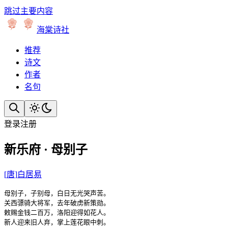
跳过主要内容
海棠诗社
推荐
诗文
作者
名句
登录
注册
新乐府 · 母别子
[
唐
]
白居易
母别子，子别母，白日无光哭声苦。

关西骠骑大将军，去年破虏新策勋。

敕赐金钱二百万，洛阳迎得如花人。

新人迎来旧人弃，掌上莲花眼中刺。
