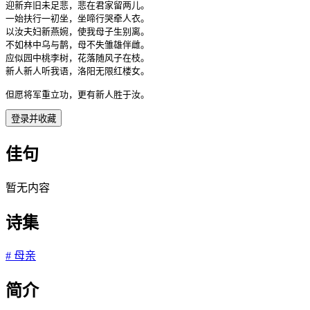
迎新弃旧未足悲，悲在君家留两儿。

一始扶行一初坐，坐啼行哭牵人衣。

以汝夫妇新燕婉，使我母子生别离。

不如林中乌与鹊，母不失雏雄伴雌。

应似园中桃李树，花落随风子在枝。

新人新人听我语，洛阳无限红楼女。

但愿将军重立功，更有新人胜于汝。
登录并收藏
佳句
暂无内容
诗集
#
母亲
简介