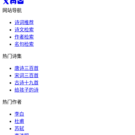
网站导航
诗词推荐
诗文检索
作者检索
名句检索
热门诗集
唐诗三百首
宋词三百首
古诗十九首
给孩子的诗
热门作者
李白
杜甫
苏轼