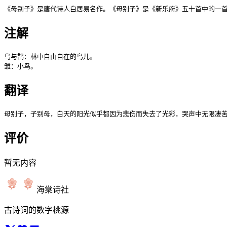
《母别子》是唐代诗人白居易名作。《母别子》是《新乐府》五十首中的一
注解
乌与鹊：林中自由自在的鸟儿。

雏：小鸟。
翻译
母别子，子别母，白天的阳光似乎都因为悲伤而失去了光彩，哭声中无限凄
评价
暂无内容
海棠诗社
古诗词的数字桃源