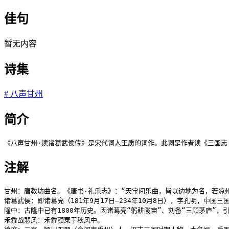
佳句
暂无内容
诗集
#
八声甘州
简介
《八声甘州·读诸葛武侯传》是宋代词人王质的词作。此词是作者读《三国志
注解
甘州：唐教坊曲名。《唐书·礼乐志》：“天宝间乐曲，皆以边地为名，若凉州
诸葛武侯：即诸葛亮（181年9月17日—234年10月8日），字孔明，中
隆中：古隆中已有1800年历史。因诸葛亮“躬耕陇亩”、刘备“三顾茅庐”，
禾黍战悲风：禾黍颤粟于秋风中。
