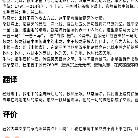
徐庶：元直，颍川阳翟（今河南禹州）人。汉末三国时期人物，本名福，后因
庞统：179年－214年），字士元，三国时刘备帐下谋士，官拜军师中郎将。
东荆西益：荆、益二州。

取奇功：出其不意的攻占方式，这里是夸耀诸葛亮的功绩。

杂耕渭上：诸葛亮的最后一次北伐，据武功五丈原与魏将司马懿对垒。魏军坚
一星飞堕：这里用的暗喻，就是流行坠落代表一个人死亡。这里指诸葛亮之死
一曹三马：“一曹三马”，“曹”当作“槽”。《晋书。宣帝纪》载曹操梦三马
蛟龙：蛟龙就是中国传说中的水龙，由于蛟龙常被人们目击，而应为人知，蛟
出师一表：即《出师表》，它是三国时期蜀汉丞相诸葛亮在北伐中原之前给后
乾坤：乾坤，八卦中的两卦，乾为天，坤为地，乾坤代表天地。

牛斗：指牛宿和斗宿。传说吴灭晋兴之际，牛斗间常有紫气。雷焕告诉尚书张
遇草堂翁：杜甫曾于公元760年（唐肃宗上元元年）避难入蜀，在成都西郊
翻译
经过隆中，斜阳下的桑麻绿油油的，秋风高歌，非常凄凉。假如世上没有徐庶
当年在渭地屯兵的诸葛，忽然一颗彗星降落，他的一切的谋划都成了空谈。
评价
著名古典文学专家周汝昌曾点评此诗：此篇在宋词中虽然算不得上乘之作，且