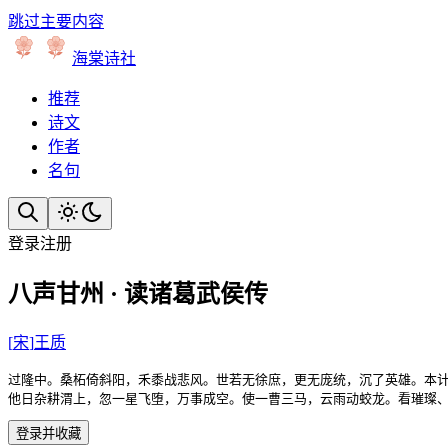
跳过主要内容
海棠诗社
推荐
诗文
作者
名句
登录
注册
八声甘州 · 读诸葛武侯传
[
宋
]
王质
过隆中。桑柘倚斜阳，禾黍战悲风。世若无徐庶，更无庞统，沉了英雄。本计
他日杂耕渭上，忽一星飞堕，万事成空。使一曹三马，云雨动蛟龙。看璀璨
登录并收藏