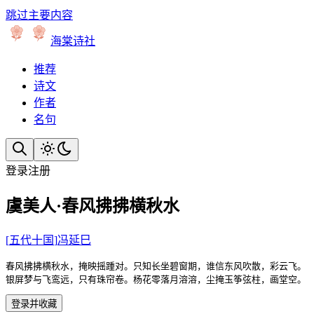
跳过主要内容
海棠诗社
推荐
诗文
作者
名句
登录
注册
虞美人·春风拂拂横秋水
[
五代十国
]
冯延巳
春风拂拂横秋水，掩映摇踵对。只知长坐碧窗期，谁信东风吹散，彩云飞。

银屏梦与飞鸾远，只有珠帘卷。杨花零落月溶溶，尘掩玉筝弦柱，画堂空。
登录并收藏