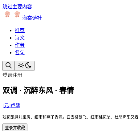
跳过主要内容
海棠诗社
推荐
诗文
作者
名句
登录
注册
双调 · 沉醉东风 · 春情
[
元
]
卢挚
残花酿蜂儿蜜脾，细雨和燕子香泥。白雪柳絮飞，红雨桃花坠，杜鹃声里又
登录并收藏