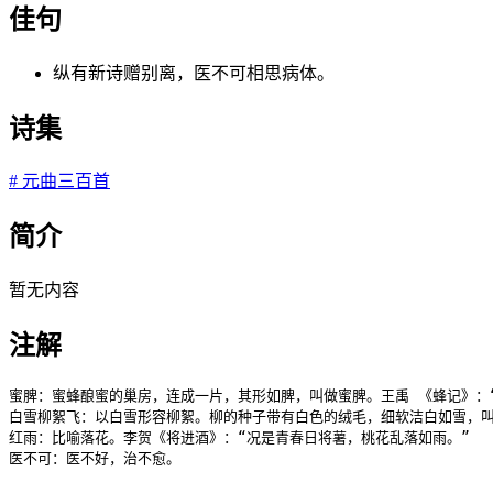
佳句
纵有新诗赠别离，医不可相思病体。
诗集
#
元曲三百首
简介
暂无内容
注解
蜜脾：蜜蜂酿蜜的巢房，连成一片，其形如脾，叫做蜜脾。王禹 《蜂记》：“
白雪柳絮飞：以白雪形容柳絮。柳的种子带有白色的绒毛，细软洁白如雪，叫
红雨：比喻落花。李贺《将进酒》：“况是青春日将薯，桃花乱落如雨。”

医不可：医不好，治不愈。