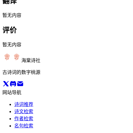
翻译
暂无内容
评价
暂无内容
海棠诗社
古诗词的数字桃源
网站导航
诗词推荐
诗文检索
作者检索
名句检索