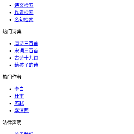
诗文检索
作者检索
名句检索
热门诗集
唐诗三百首
宋词三百首
古诗十九首
给孩子的诗
热门作者
李白
杜甫
苏轼
李清照
法律声明