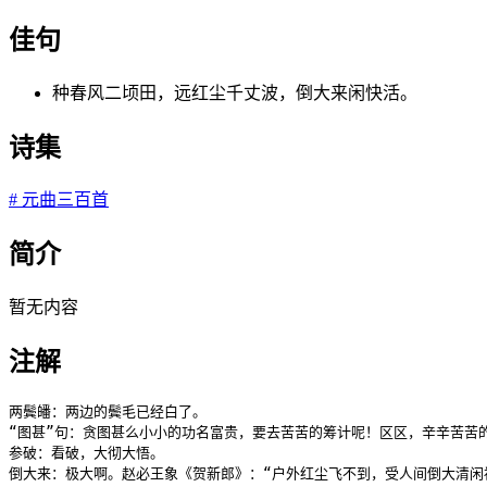
佳句
种春风二顷田，远红尘千丈波，倒大来闲快活。
诗集
#
元曲三百首
简介
暂无内容
注解
两鬓皤：两边的鬓毛已经白了。

“图甚”句：贪图甚么小小的功名富贵，要去苦苦的筹计呢！区区，辛辛苦苦的
参破：看破，大彻大悟。

倒大来：极大啊。赵必王象《贺新郎》：“户外红尘飞不到，受人间倒大清闲福