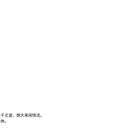
千丈波，倒大来闲快活。

后休。