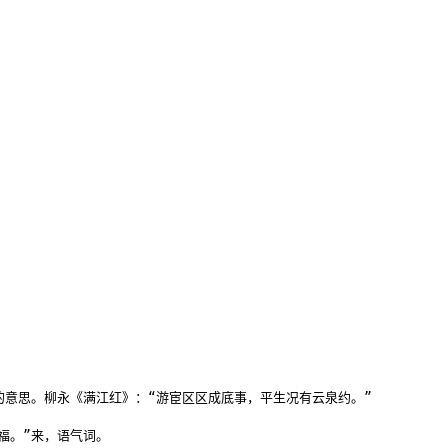
意思。柳永《满江红》：“游宦区区成底事，平生况有云泉约。”

。”来，语气词。
