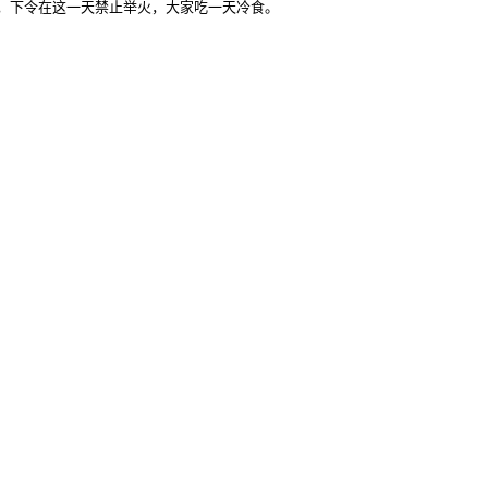
下令在这一天禁止举火，大家吃一天冷食。
