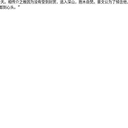
天。相传介之推因为没有受到封赏，逃入深山，抱木自焚。晋文公为了悼念他，
到心头。”
