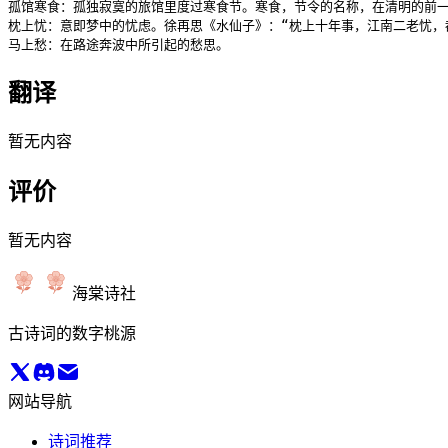
孤馆寒食：孤独寂寞的旅馆里度过寒食节。寒食，节令的名称，在清明的前一
枕上忧：意即梦中的忧虑。徐再思《水仙子》：“枕上十年事，江南二老忧，都
马上愁：在路途奔波中所引起的愁思。
翻译
暂无内容
评价
暂无内容
海棠诗社
古诗词的数字桃源
网站导航
诗词推荐