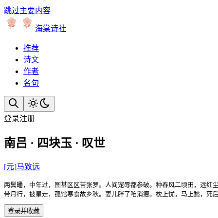
跳过主要内容
海棠诗社
推荐
诗文
作者
名句
登录
注册
南吕 · 四块玉 · 叹世
[
元
]
马致远
两鬓皤，中年过，图甚区区苦张罗。人间宠辱都参破。种春风二顷田，远红尘
带月行，披星走，孤馆寒食故乡秋。妻儿胖了咱消瘦。枕上忧，马上愁，死
登录并收藏