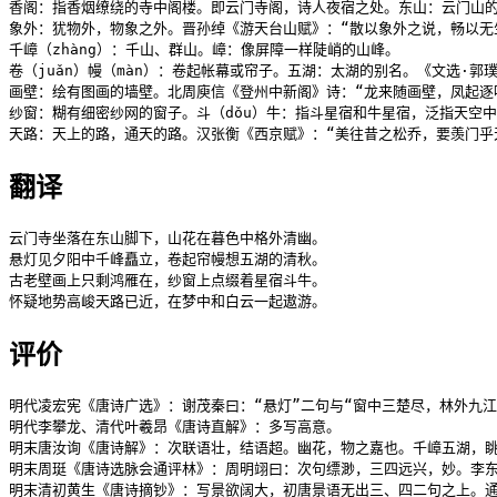
香阁：指香烟缭绕的寺中阁楼。即云门寺阁，诗人夜宿之处。东山：云门山的
象外：犹物外，物象之外。晋孙绰《游天台山赋》：“散以象外之说，畅以无生
千嶂（zhàng）：千山、群山。嶂：像屏障一样陡峭的山峰。

卷（juǎn）幔（màn）：卷起帐幕或帘子。五湖：太湖的别名。《文选·郭
画壁：绘有图画的墙壁。北周庾信《登州中新阁》诗：“龙来随画壁，凤起逐吹
纱窗：糊有细密纱网的窗子。斗（dǒu）牛：指斗星宿和牛星宿，泛指天空中
天路：天上的路，通天的路。汉张衡《西京赋》：“美往昔之松乔，要羡门乎
翻译
云门寺坐落在东山脚下，山花在暮色中格外清幽。

悬灯见夕阳中千峰矗立，卷起帘幔想五湖的清秋。

古老壁画上只剩鸿雁在，纱窗上点缀着星宿斗牛。

怀疑地势高峻天路已近，在梦中和白云一起遨游。
评价
明代凌宏宪《唐诗广选》：谢茂秦曰：“悬灯”二句与“窗中三楚尽，林外九江
明代李攀龙、清代叶羲昂《唐诗直解》：多写高意。

明末唐汝询《唐诗解》：次联语壮，结语超。幽花，物之嘉也。千嶂五湖，眺
明末周珽《唐诗选脉会通评林》：周明翊曰：次句缥渺，三四远兴，妙。李东
明末清初黄生《唐诗摘钞》：写景欲阔大，初唐景语无出三、四二句之上。通