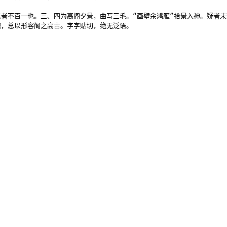
者不百一也。三、四为高阁夕景，曲写三毛。“画壁余鸿雁”拾景入神。疑者未
，总以形容阁之高古。字字贴切，绝无泛语。
