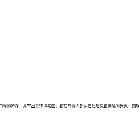
门寺的所在，并写出其环境氛围；颔联写诗人到达宿处后凭窗远眺的景象；颈联