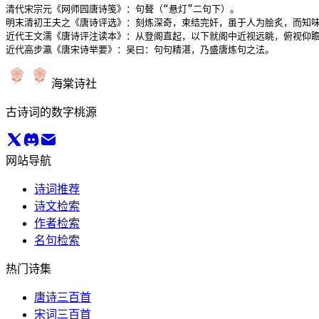
清代宋宗元《网师园唐诗笺》：句聱（“悬灯”二句下）。

明末清初王夫之《唐诗评选》：刻炼深奇，束结完奸，虽于人为脍炙，而知味
近代王文濡《唐诗评注读本》：从登阁直起，以下就阁中近视远眺，俯视仰瞻
近代高步瀛《唐宋诗举要》：吴曰：句句精湛，乃盛唐炼句之法。
海棠诗社
古诗词的数字桃源
网站导航
诗词推荐
诗文检索
作者检索
名句检索
热门诗集
唐诗三百首
宋词三百首