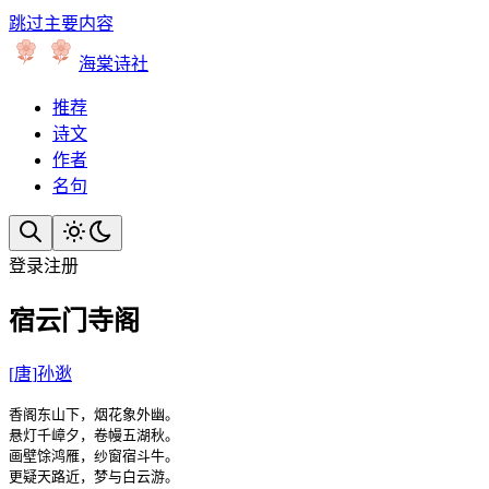
跳过主要内容
海棠诗社
推荐
诗文
作者
名句
登录
注册
宿云门寺阁
[
唐
]
孙逖
香阁东山下，烟花象外幽。

悬灯千嶂夕，卷幔五湖秋。

画壁馀鸿雁，纱窗宿斗牛。

更疑天路近，梦与白云游。