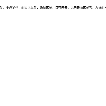
梦，不必梦也，而因以生梦，语虽玄寥，自有来去；无来去而玄寥者，为狂而已