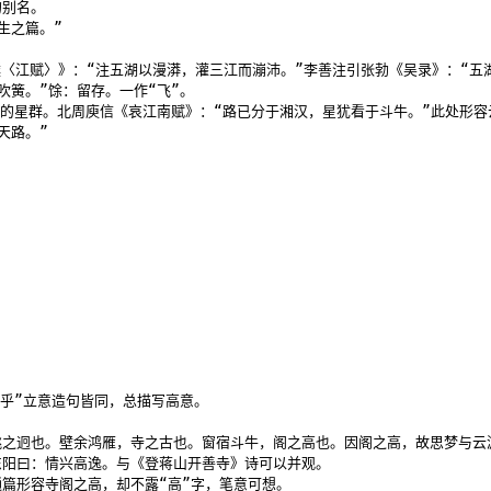
别名。

之篇。”

璞〈江赋〉》：“注五湖以漫漭，灌三江而漰沛。”李善注引张勃《吴录》：“五湖
簧。”馀：留存。一作“飞”。

的星群。北周庾信《哀江南赋》：“路已分于湘汉，星犹看于斗牛。”此处形容云
天路。”
乎”立意造句皆同，总描写高意。

之迥也。壁余鸿雁，寺之古也。窗宿斗牛，阁之高也。因阁之高，故思梦与云游
阳曰：情兴高逸。与《登蒋山开善寺》诗可以并观。

篇形容寺阁之高，却不露“高”字，笔意可想。
