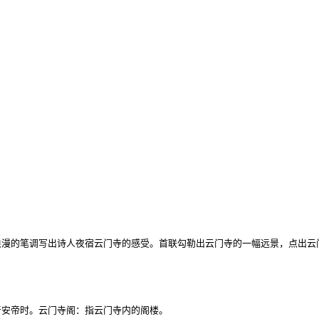
漫的笔调写出诗人夜宿云门寺的感受。首联勾勒出云门寺的一幅远景，点出云
安帝时。云门寺阁：指云门寺内的阁楼。
