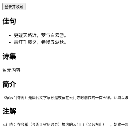
登录并收藏
佳句
更疑天路近，梦与白云游。
悬灯千嶂夕，卷幔五湖秋。
诗集
暂无内容
简介
《宿云门寺阁》是唐代文学家孙逖夜宿在云门寺时创作的一首五律。此诗以浪
注解
云门寺：在会稽（今浙江省绍兴县）境内的云门山（又名东山）上，始建于晋