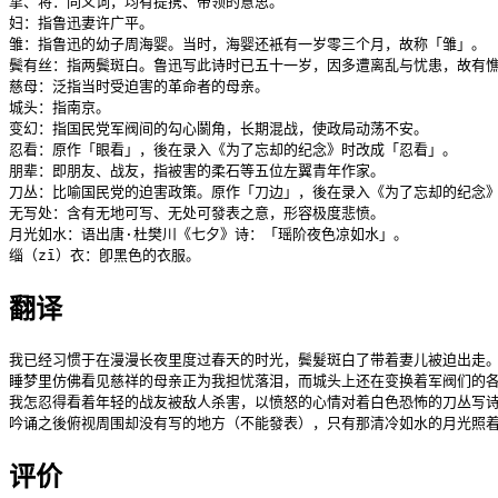
挈、将：同义词，均有提携、带领的意思。

妇：指鲁迅妻许广平。

雏：指鲁迅的幼子周海婴。当时，海婴还衹有一岁零三个月，故称「雏」。

鬓有丝：指两鬓斑白。鲁迅写此诗时已五十一岁，因多遭离乱与忧患，故有憔
慈母：泛指当时受迫害的革命者的母亲。

城头：指南京。

变幻：指国民党军阀间的勾心鬬角，长期混战，使政局动荡不安。

忍看：原作「眼看」，後在录入《为了忘却的纪念》时改成「忍看」。

朋辈：即朋友、战友，指被害的柔石等五位左翼青年作家。

刀丛：比喻国民党的迫害政策。原作「刀边」，後在录入《为了忘却的纪念》
无写处：含有无地可写、无处可發表之意，形容极度悲愤。

月光如水：语出唐·杜樊川《七夕》诗：「瑶阶夜色凉如水」。

缁（zī）衣：卽黑色的衣服。
翻译
我已经习惯于在漫漫长夜里度过春天的时光，鬓髮斑白了带着妻儿被迫出走。
睡梦里仿佛看见慈祥的母亲正为我担忧落泪，而城头上还在变换着军阀们的各
我怎忍得看着年轻的战友被敌人杀害，以愤怒的心情对着白色恐怖的刀丛写诗
吟诵之後俯视周围却没有写的地方（不能發表），只有那清冷如水的月光照
评价