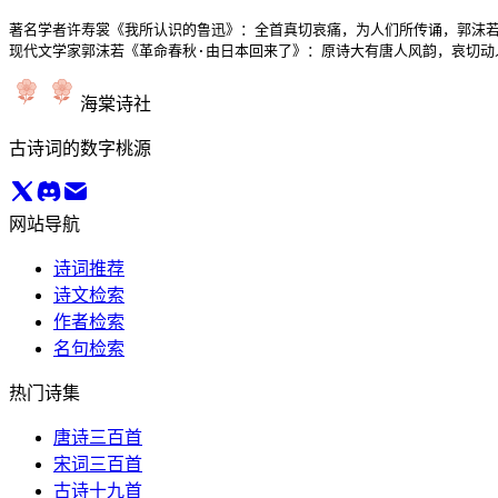
著名学者许寿裳《我所认识的鲁迅》：全首真切哀痛，为人们所传诵，郭沫若
现代文学家郭沫若《革命春秋·由日本回来了》：原诗大有唐人风韵，哀切动
海棠诗社
古诗词的数字桃源
网站导航
诗词推荐
诗文检索
作者检索
名句检索
热门诗集
唐诗三百首
宋词三百首
古诗十九首