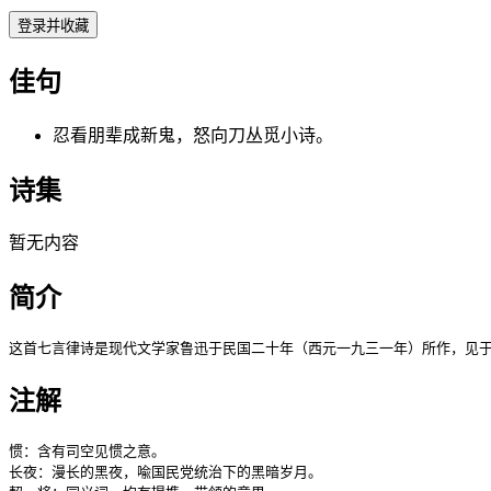
登录并收藏
佳句
忍看朋辈成新鬼，怒向刀丛觅小诗。
诗集
暂无内容
简介
这首七言律诗是现代文学家鲁迅于民国二十年（西元一九三一年）所作，见
注解
惯：含有司空见惯之意。

长夜：漫长的黑夜，喩国民党统治下的黑暗岁月。
