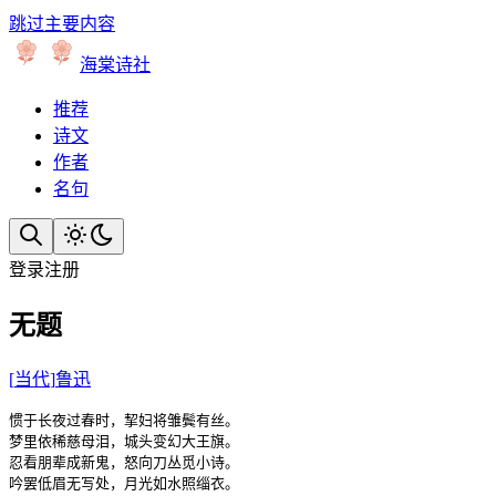
跳过主要内容
海棠诗社
推荐
诗文
作者
名句
登录
注册
无题
[
当代
]
鲁迅
惯于长夜过春时，挈妇将雏鬓有丝。

梦里依稀慈母泪，城头变幻大王旗。

忍看朋辈成新鬼，怒向刀丛觅小诗。

吟罢低眉无写处，月光如水照缁衣。