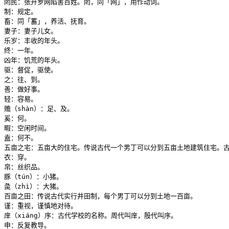
罔民：张开罗网陷害百姓。罔，同「网」，用作动词。

制：规定。

畜：同「蓄」，养活、抚育。

妻子：妻子儿女。

乐岁：丰收的年头。

终：一年。

凶年：饥荒的年头。

驱：督促，驱使。

之：往、到。

善：做好事。

轻：容易。

赡（shàn）：足、及。

奚：何。

暇：空闲时间。

盍：何不。

五亩之宅：五亩大的住宅。传说古代一个男丁可以分到五亩土地建筑住宅。古
衣：穿。

帛：丝织品。

豚（tún）：小猪。

彘（zhì）：大猪。

百亩之田：传说古代实行井田制，每个男丁可以分到土地一百亩。

谨：重视，谨慎地对待。

庠（xiáng）序：古代学校的名称。周代叫庠，殷代叫序。

申：反复教导。
