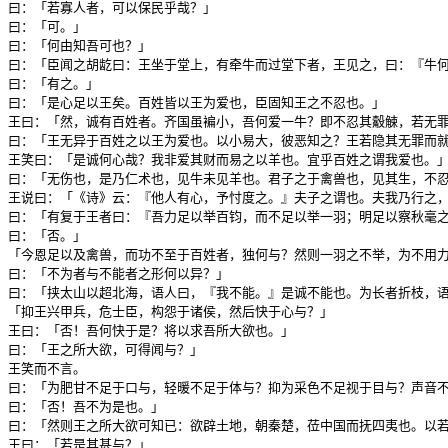
曰：「若寡人者，可以保民乎哉？」

曰：「可。」

曰：「何由知吾可也？」

曰：「臣闻之胡龁曰：王坐于堂上，有牵牛而过堂下者，王见之，曰：『牛何
曰：「有之。」

曰：「是心足以王矣。百姓皆以王为爱也，臣固知王之不忍也。」

王曰：「然，诚有百姓者。齐国虽褊小，吾何爱一牛？即不忍其觳觫，若无罪
曰：「王无异于百姓之以王为爱也。以小易大，彼恶知之？王若隐其无罪而就
王笑曰：「是诚何心哉？我非爱其财而易之以羊也。宜乎百姓之谓我爱也。」
曰：「无伤也，是乃仁术也，见牛未见羊也。君子之于禽兽也，见其生，不忍
王说曰：「《诗》云：『他人有心，予忖度之。』夫子之谓也。夫我乃行之，
曰：「有复于王者曰：『吾力足以举百钧，而不足以举一羽；明足以察秋毫之
曰：「否。」

「今恩足以及禽兽，而功不至于百姓者，独何与？然则一羽之不举，为不用力
曰：「不为者与不能者之形何以异？」

曰：「挟太山以超北海，语人曰，『我不能。』是诚不能也。为长者折枝，
「抑王兴甲兵，危士臣，构怨于诸侯，然后快于心与？」

王曰：「否！吾何快于是？将以求吾所大欲也。」

曰：「王之所大欲，可得闻与？」

王笑而不言。

曰：「为肥甘不足于口与，轻暖不足于体与？抑为采色不足视于目与？声音不
曰：「否！吾不为是也。」

曰：「然则王之所大欲可知已：欲辟土地，朝秦楚，莅中国而抚四夷也。以若
王曰：「若是其甚与？」
