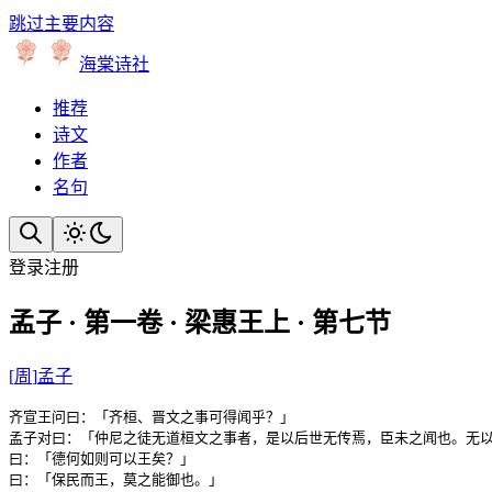
跳过主要内容
海棠诗社
推荐
诗文
作者
名句
登录
注册
孟子 · 第一卷 · 梁惠王上 · 第七节
[
周
]
孟子
齐宣王问曰：「齐桓、晋文之事可得闻乎？」

孟子对曰：「仲尼之徒无道桓文之事者，是以后世无传焉，臣未之闻也。无以
曰：「德何如则可以王矣？」

曰：「保民而王，莫之能御也。」
