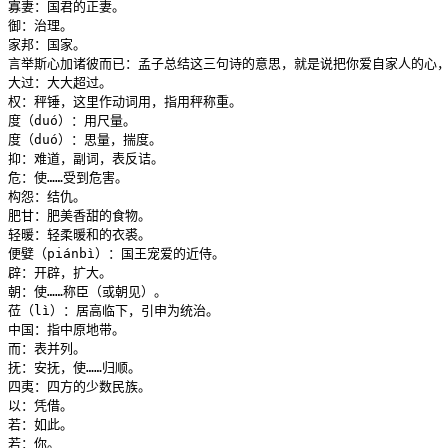
寡妻：国君的正妻。

御：治理。

家邦：国家。

言举斯心加诸彼而已：孟子总结这三句诗的意思，就是说把你爱自家人的心，
大过：大大超过。

权：秤锤，这里作动词用，指用秤称重。

度（duó）：用尺量。

度（duó）：思量，揣度。

抑：难道，副词，表反诘。

危：使……受到危害。

构怨：结仇。

肥甘：肥美香甜的食物。

轻暖：轻柔暖和的衣裘。

便嬖（piánbì）：国王宠爱的近侍。

辟：开辟，扩大。

朝：使……称臣（或朝见）。

莅（lì）：居高临下，引申为统治。

中国：指中原地带。

而：表并列。

抚：安抚，使……归顺。

四夷：四方的少数民族。

以：凭借。

若：如此。

若：你。
