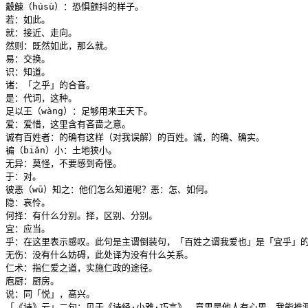
觳觫（húsù）：恐惧颤抖的样子。

若：如此。

就：接近、走向。

然则：既然如此，那么就。

易：交换。

识：知道。

诸：「之乎」的合音。

是：代词，这种。

足以王（wàng）：足够用来王天下。

爱：爱惜，这里含有吝啬之意。

诚有百姓者：的确有这样（对我误解）的百姓。诚，的确、确实。

褊（biǎn）小：土地狭小。

无异：莫怪，不要感到奇怪。

于：对。

彼恶（wū）知之：他们怎么知道呢？恶：怎、如何。

隐：哀怜。

何择：有什么分别。择，区别、分别。

宜：应当。

乎：在这里表示感叹。此句是主谓倒装句，「百姓之谓我爱也」是「宜乎」的
无伤：没有什么妨碍，此处译为没有什么关系。

仁术：指仁爱之道，实施仁政的途径。

庖厨：厨房。

说：同「悦」，高兴。

「《诗》云」二句：见于《诗经·小雅·巧言》，意思是他人有心思，我能推测