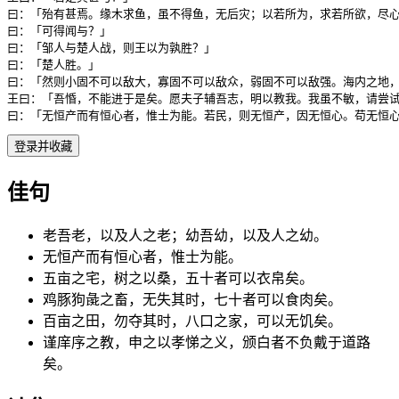
曰：「殆有甚焉。缘木求鱼，虽不得鱼，无后灾；以若所为，求若所欲，尽心
曰：「可得闻与？」

曰：「邹人与楚人战，则王以为孰胜？」

曰：「楚人胜。」

曰：「然则小固不可以敌大，寡固不可以敌众，弱固不可以敌强。海内之地，
王曰：「吾惛，不能进于是矣。愿夫子辅吾志，明以教我。我虽不敏，请尝试
曰：「无恒产而有恒心者，惟士为能。若民，则无恒产，因无恒心。苟无恒
登录并收藏
佳句
老吾老，以及人之老；幼吾幼，以及人之幼。
无恒产而有恒心者，惟士为能。
五亩之宅，树之以桑，五十者可以衣帛矣。
鸡豚狗彘之畜，无失其时，七十者可以食肉矣。
百亩之田，勿夺其时，八口之家，可以无饥矣。
谨庠序之教，申之以孝悌之义，颁白者不负戴于道路
矣。