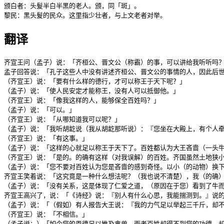
颁白者：头髮半白半黑的老人。颁，同「斑」。

黎民：黑头髮的民众。这里指少壮者，与上文老者对举。
翻译
齐宣王问（孟子）说：「齐桓公、晋文公（称霸）的事，可以讲给我听听吗？
孟子回答说：「孔子这些人中没有讲述齐桓公、晋文公的事情的人，因此后世
（齐宣王）说：「要有什么样的德行，才可以称王于天下呢？」

（孟子）说：「使人民安定才能称王，没有人可以抵御他。」

（齐宣王）说：「像我这样的人，能够保全百姓吗？」

（孟子）说：「可以。」

（齐宣王）说：「从哪知道我可以呢？」

（孟子）说：「我听胡龁说（我从胡龁那听说）：『您坐在大殿上，有个人牵
（齐宣王）说：「有这事。」

（孟子）说：「这样的心就足以称王于天下了。百姓都认为大王吝啬（一头牛
（齐宣王）说：「是的。的确有这样（对我误解）的百姓。齐国虽然土地狭小
（孟子）说：「您不要对百姓认为您是吝啬的感到奇怪。以小（的动物）换下
齐宣王笑着说：「这究竟是一种什么想法呢？（我也说不清楚），我（的确）
（孟子）说：「没有关系，这是体现了仁爱之道，（原因在于您）看到了牛而
齐宣王高兴了，说：「《诗经》说：『别人有什么心思，我能揣测到。』说的
（孟子）说：「（假如）有人报告大王说：『我的力气足以举起三千斤，却不
（齐宣王）说：「不相信。」

（孟子说：）「如今您的恩德足以推及禽兽，而老百姓却得不到您的功德，却