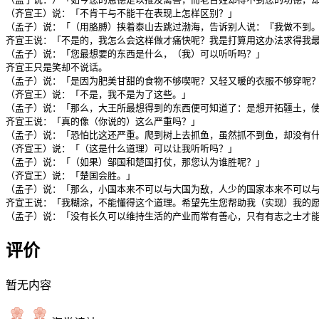
（齐宣王）说：「不肯干与不能干在表现上怎样区别？」

（孟子）说：「（用胳膊）挟着泰山去跳过渤海，告诉别人说：『我做不到
齐宣王说：「不是的，我怎么会这样做才痛快呢？我是打算用这办法求得我最
（孟子）说：「您最想要的东西是什么，（我）可以听听吗？」

齐宣王只是笑却不说话。

（孟子）说：「是因为肥美甘甜的食物不够喫呢？又轻又暖的衣服不够穿呢？
（齐宣王）说：「不是，我不是为了这些。」

（孟子）说：「那么，大王所最想得到的东西便可知道了：是想开拓疆土，使
齐宣王说：「真的像（你说的）这么严重吗？」

（孟子）说：「恐怕比这还严重。爬到树上去抓鱼，虽然抓不到鱼，却没有什
（齐宣王）说：「（这是什么道理）可以让我听听吗？」

（孟子）说：「（如果）邹国和楚国打仗，那您认为谁胜呢？」

（齐宣王）说：「楚国会胜。」

（孟子）说：「那么，小国本来不可以与大国为敌，人少的国家本来不可以
齐宣王说：「我糊涂，不能懂得这个道理。希望先生您帮助我（实现）我的愿
（孟子）说：「没有长久可以维持生活的产业而常有善心，只有有志之士才
评价
暂无内容