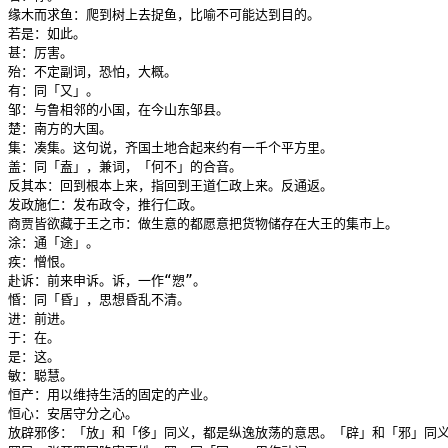
缘木而求鱼：爬到树上去捉鱼，比喻不可能达到目的。

若是：如此。

甚：厉害。

殆：不定副词，恐怕，大概。

有：同「又」。

邹：与鲁相邻的小国，在今山东邹县。

楚：南方的大国。

集：凑集。这句说，齐国土地合起来约有一千个平方里。

盖：同「盍」，兼词，「何不」的合音。

反其本：回到根本上来，指回到王道仁政上来。反通返。

发政施仁：发布政令，推行仁政。

商贾皆欲藏于王之市：做生意的都愿意把货物储存在大王的集市上。

涂：通「途」。

疾：憎恨。

赴诉：前来申诉。诉，一作“愬”。

惛：同「昏」，思想昏乱不清。

进：前进。

于：在。

是：这。

敏：聪慧。

恒产：用以维持生活的固定的产业。

恒心：安居守分之心。

放辟邪侈：「放」和「侈」同义，都是纵逸放荡的意思。「辟」和「邪」同义