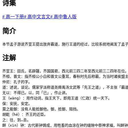
诗集
#
高一下册
#
高中文言文
#
高中鲁人版
简介
本节孟子游说齐宣王提出放弃霸道，施行王道的经过，比较系统地阐发了孟
注解
齐宣王：田氏，名辟疆，齐国国君，西元前三四二年至西元前三二四年在位。
齐桓、晋文：指齐桓公小白和晋文公重耳，春秋时先后称霸，为当时诸侯盟主
仲尼：孔子的字。

道：述说，谈论。儒家学派称道尧舜禹汤文武等「先王之道」，不主张「霸道
无以：不得已。以，同「已」，作止讲。

王（wàng）：用作动词，指王天下，即用王道（仁政）统一天下。

保：安抚，安定。

莫之能御：没有人能抵御他。御，抵御、阻挡。

胡齕（hé）：齐王的近臣。

之：往、到…去。

衅（xìn）钟：古代新钟铸成，用牲畜的血涂在钟的缝隙中祭神求福，叫衅钟