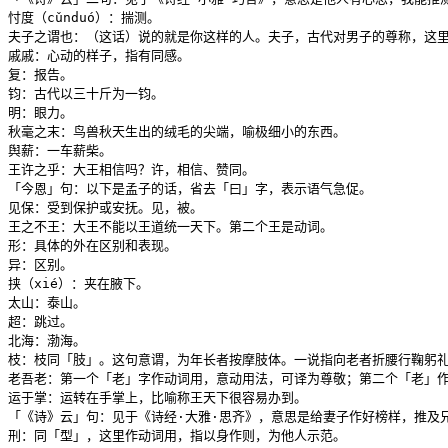
忖度（cǔnduó）：揣测。

夫子之谓也：（这话）说的就是你这样的人。夫子，古代对男子的尊称，这里指孟
戚戚：心动的样子，指有同感。

复：报告。

钧：古代以三十斤为一钧。

明：眼力。

秋毫之末：鸟兽秋天生出的绒毛的尖端，喻极细小的东西。

舆薪：一车薪柴。

王许之乎：大王相信吗？许，相信、赞同。

「今恩」句：以下是孟子的话，省去「曰」字，表示语气急促。

见保：受到保护或安抚。见，被。

王之不王：大王不能以王道统一天下。第二个王是动词。

形：具体的外在区别和表现。

异：区别。

挟（xié）：夹在腋下。

太山：泰山。

超：跳过。

北海：渤海。

枝：枝同「肢」。这句意谓，为年长者按摩肢体。一说指向老者折腰行鞠躬礼
老吾老：第一个「老」字作动词用，意动用法，可译为尊敬；第二个「老」作
运于掌：运转在手掌上，比喻称王天下很容易办到。

「《诗》云」句：见于《诗经·大雅·思齐》，意思是给妻子作好榜样，推及兄
刑：同「型」，这里作动词用，指以身作则，为他人示范。
