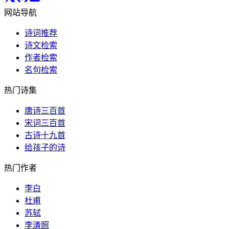
网站导航
诗词推荐
诗文检索
作者检索
名句检索
热门诗集
唐诗三百首
宋词三百首
古诗十九首
给孩子的诗
热门作者
李白
杜甫
苏轼
李清照