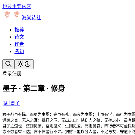
跳过主要内容
海棠诗社
推荐
诗文
作者
名句
登录
注册
墨子 · 第二章 · 修身
[
周
]
墨子
君子战虽有陈，而勇为本焉；丧虽有礼，而哀为本焉；士虽有学，而行为本焉
谮慝之言，无入之耳；批扞之声，无出之口；杀伤人之孩，无存之心，虽有诋
君子之道也：贫则见廉，富则见义，生则见爱，死则见哀；四行者不可虚假反