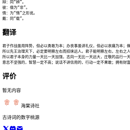
辩：同“辨”。

彼：借为“非”。

情：为“惰”之形讹。

翻译
君子作战虽用阵势，但必以勇敢为本；办丧事虽讲礼仪，但必以哀痛为本；做
所以先王治理天下，必定要明察左右而招徕远人。君子能明察左右，左右之人
所以君子本身的力量一天比一天加强，志向一无比一天远大，庄敬的品行一天
评价
暂无内容
海棠诗社
古诗词的数字桃源