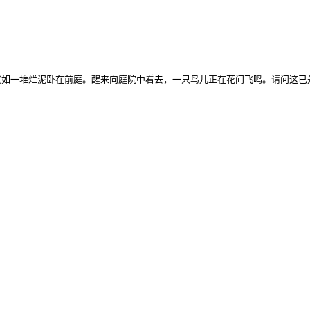
就如一堆烂泥卧在前庭。醒来向庭院中看去，一只鸟儿正在花间飞鸣。请问这已