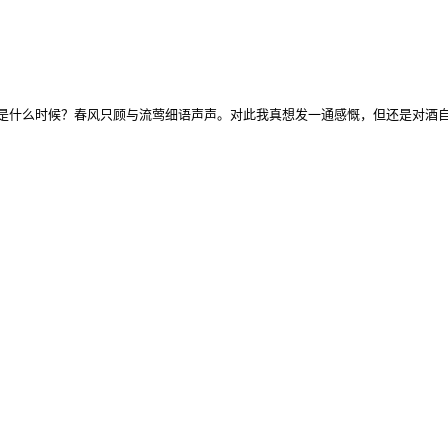
是什么时候？春风只顾与流莺细语声声。对此我真想发一通感慨，但还是对酒