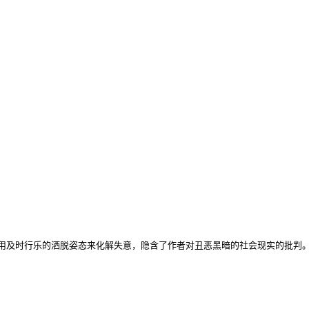
用及时行乐的洒脱姿态来化解失意，隐含了作者对丑恶黑暗的社会现实的批判