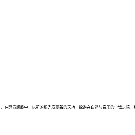
乡，在醉意朦胧中，以新的眼光发现新的天地，躲避在自然与音乐的宁谧之境，