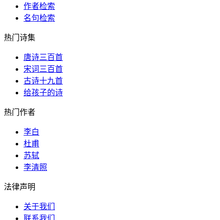
作者检索
名句检索
热门诗集
唐诗三百首
宋词三百首
古诗十九首
给孩子的诗
热门作者
李白
杜甫
苏轼
李清照
法律声明
关于我们
联系我们