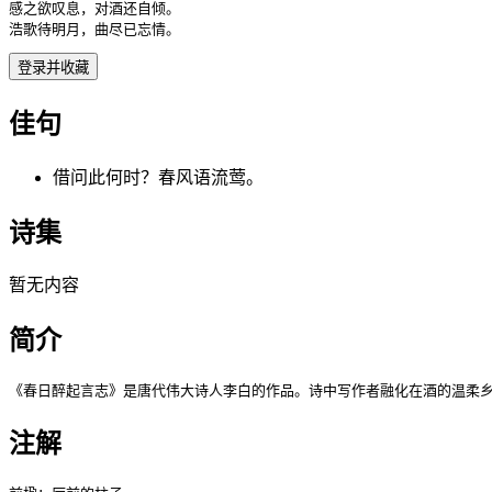
感之欲叹息，对酒还自倾。

浩歌待明月，曲尽已忘情。
登录并收藏
佳句
借问此何时？春风语流莺。
诗集
暂无内容
简介
《春日醉起言志》是唐代伟大诗人李白的作品。诗中写作者融化在酒的温柔
注解