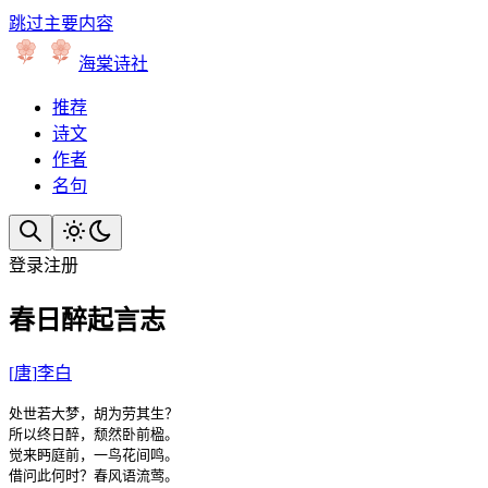
跳过主要内容
海棠诗社
推荐
诗文
作者
名句
登录
注册
春日醉起言志
[
唐
]
李白
处世若大梦，胡为劳其生？

所以终日醉，颓然卧前楹。

觉来眄庭前，一鸟花间鸣。

借问此何时？春风语流莺。
