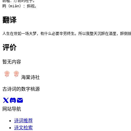
前楹：厅前的柱子。

眄（miǎn）：斜视。
翻译
人生在世如一场大梦，有什么必要辛劳终生。所以我整天沉醉在酒里，醉倒
评价
暂无内容
海棠诗社
古诗词的数字桃源
网站导航
诗词推荐
诗文检索