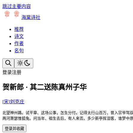
跳过主要内容
海棠诗社
推荐
诗文
作者
名句
登录
注册
贺新郎 · 其二送陈真州子华
[
宋
]
刘克庄
北望神州路。试平章、这场公事，怎生分付。记得太行山百万，曾入宗爷驾驭
两河萧瑟惟狐兔。问当年、祖生去后，有人来否。多少新亭挥泪客，谁梦中
登录并收藏