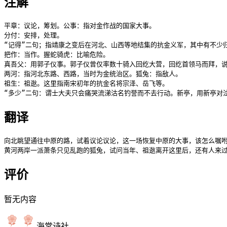
注解
平章：议论，筹划。公事：指对金作战的国家大事。

分付：安排，处理。

“记得”二句；指靖康之变后在河北、山西等地结集的抗金义军，其中有不少归
把作：当作。握蛇骑虎：比喻危险。

真吾父：用郭子仪事。郭子仪曾仅率数十骑入回纥大营，回纥首领马而拜，说：
两河：指河北东路、西路，当时为金统治区。狐兔：指敌人。

祖生：祖逖。这里指南宋初年的抗金名将宗泽、岳飞等。

“多少”二句：谓士大夫只会痛哭流涕沽名钓誉而不去行动。新亭，用新亭对
翻译
向北眺望通往中原的路，试着议论议论，这一场恢复中原的大事，该怎么嘱咐
黄河两岸一派萧条只见乱跑的狐兔，试问当年、祖逖离开这里后，还有人来
评价
暂无内容
海棠诗社