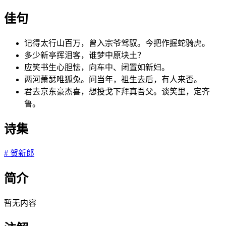
佳句
记得太行山百万，曾入宗爷驾驭。今把作握蛇骑虎。
多少新亭挥泪客，谁梦中原块土？
应笑书生心胆怯，向车中、闭置如新妇。
两河萧瑟唯狐兔。问当年，祖生去后，有人来否。
君去京东豪杰喜，想投戈下拜真吾父。谈笑里，定齐
鲁。
诗集
#
贺新郎
简介
暂无内容