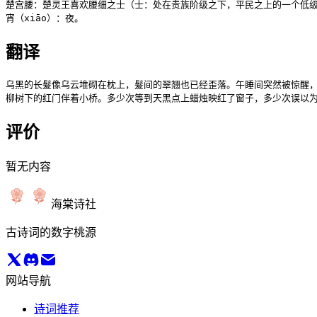
楚宫腰：楚灵王喜欢腰细之士（士：处在贵族阶级之下，平民之上的一个低级
宵（xiāo）：夜。
翻译
乌黑的长髮像乌云堆砌在枕上，髮间的翠翘也已经歪落。午睡间突然被惊醒，
柳树下的红门伴着小桥。多少次等到天黑点上蜡烛映红了窗子，多少次误以
评价
暂无内容
海棠诗社
古诗词的数字桃源
网站导航
诗词推荐