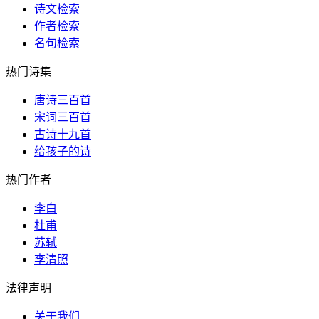
诗文检索
作者检索
名句检索
热门诗集
唐诗三百首
宋词三百首
古诗十九首
给孩子的诗
热门作者
李白
杜甫
苏轼
李清照
法律声明
关于我们