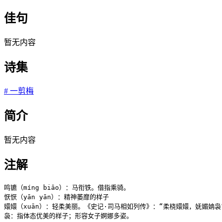
佳句
暂无内容
诗集
#
一剪梅
简介
暂无内容
注解
鸣镳（míng biāo）：马衔铁。借指乘骑。

恹恹（yān yān）：精神萎靡的样子

嬛嬛（xuān）：轻柔美丽。《史记·司马相如列传》：“柔桡嬛嬛，妩媚姌袅”
袅：指体态优美的样子；形容女子婀娜多姿。
