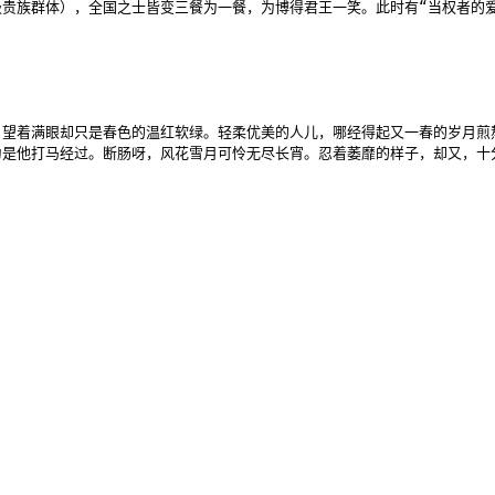
贵族群体），全国之士皆变三餐为一餐，为博得君王一笑。此时有“当权者的爱
望着满眼却只是春色的温红软绿。轻柔优美的人儿，哪经得起又一春的岁月煎熬
为是他打马经过。断肠呀，风花雪月可怜无尽长宵。忍着萎靡的样子，却又，十