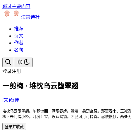
跳过主要内容
海棠诗社
推荐
诗文
作者
名句
登录
注册
一剪梅 · 堆枕乌云堕翠翘
[
宋
]
蔡伸
堆枕乌云堕翠翘。午梦惊回，满眼春娇。嬛嬛一袅楚宫腰。那更春来，玉减香
柳下朱门傍小桥。几度红窗，误认鸣镳。断肠风月可怜宵。忍使恹恹，两处
登录并收藏