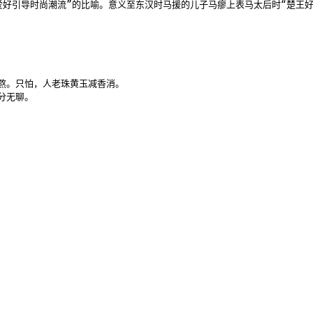
好引导时尚潮流”的比喻。意义至东汉时马援的儿子马瘳上表马太后时“楚王好
。只怕，人老珠黄玉减香消。

分无聊。